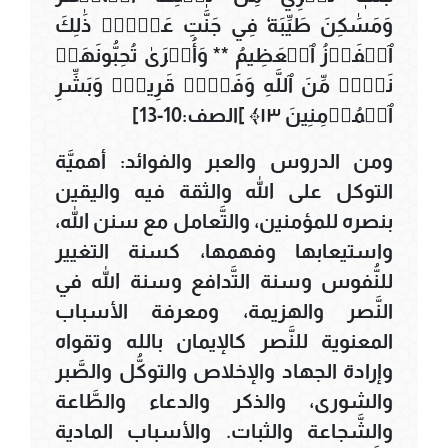
وَمَسَٰكِنَ طَيِّبَةٗ فِي جَنَّٰتِ عَدۡنٖۚ ذَٰلِكَ
ٱلۡفَوۡزُ ٱلۡعَظِيمُ ** وَأُخۡرَىٰ تُحِبُّونَهَاۖ
نَصۡرٞ مِّنَ ٱللَّهِ وَفَتۡحٞ قَرِيبٞۗ وَبَشِّرِ
ٱلۡمُؤۡمِنِينَ ١٣﴾ ]الصف:10-13]
ومن الدروس والعبر والفوائد: أهميَّة
التوكل على الله والثقة فيه واليقين
بنصره للمؤمنين، والتَّعامل مع سنن الله،
واستيعابها وفهمها، كسنة التغيير
للنُّفوس وسنة التَّدافع وسنة الله في
النَّصر والهزيمة، ومعرفة الأسباب
المعنوية للنَّصر كالإيمان بالله وتقواه
وإرادة الجهاد والإخلاص والتوكُّل والصَّبر
والشورى، والذكر والدعاء والطَّاعة
والشَّجاعة والثبات. والأسباب المادية