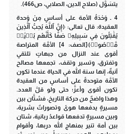
يتسَوَّل (صلاح الدين، الصلابي، ص466).
4 ـ وَحْدَةُ الأمة على أساسٍ مِنْ وَحدة
العقيدة: قال تعالى: ﴿إِنَّ ٱللَّهَ يُحِبُّ ٱلَّذِينَ
يُقَٰتِلُونَ فِي سَبِيلِهِۦ صَفّٗا كَأَنَّهُم بُنۡيَٰنٞ
مَّرۡصُوصٞ﴾[الصف: 4] الأمَّة المتراصة
أقوى عند النزال من جبهاتٍ تلتقي
وتفترق، وتسير وتقف، تجمعها مصالح
آنيةٌ، إنها سنة الله في الحياة عندما تكون
الأمَّة متوحدةً على أساسٍ من العقيدة
تكون أقوى وأعزَّ؛ حتى ولو قلَّ العدد.
وهذا واضحٌ من حركة التاريخ، فشتَّان بين
مسيرةٍ يدفعها هوىً وتصوراتٌ بشرية،
وبين مسيرةٍ تدفعها قواعدُ ربانية، شتان
بين أمة تنير بمنهاج الله دربها، وأقوام