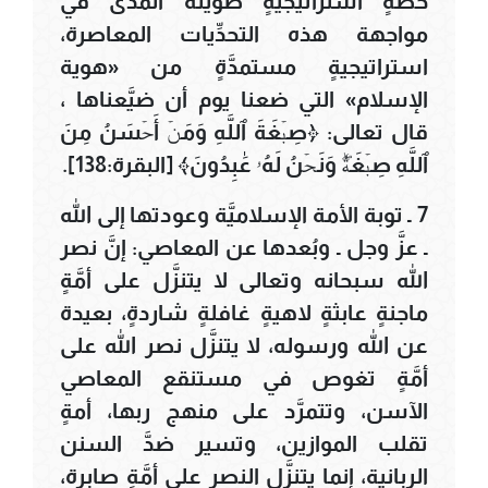
خطَّةٍ استراتيجيَّةٍ طويلة المدى في
مواجهة هذه التحدِّيات المعاصرة،
استراتيجيةٍ مستمدَّةٍ من «هوية
الإسلام» التي ضعنا يوم أن ضيَّعناها ،
قال تعالى: ﴿صِبۡغَةَ ٱللَّهِ وَمَنۡ أَحۡسَنُ مِنَ
ٱللَّهِ صِبۡغَةٗۖ وَنَحۡنُ لَهُۥ عَٰبِدُونَ﴾ [البقرة:138].
7 ـ توبة الأمة الإسلاميَّة وعودتها إلى الله
ـ عزَّ وجل ـ وبُعدها عن المعاصي: إنَّ نصر
الله سبحانه وتعالى لا يتنزَّل على أمَّةٍ
ماجنةٍ عابثةٍ لاهيةٍ غافلةٍ شاردةٍ، بعيدة
عن الله ورسوله، لا يتنزَّل نصر الله على
أمَّةٍ تغوص في مستنقع المعاصي
الآسن، وتتمرَّد على منهج ربها، أمةٍ
تقلب الموازين، وتسير ضدَّ السنن
الربانية، إنما يتنزَّل النصر على أمَّةٍ صابرة،