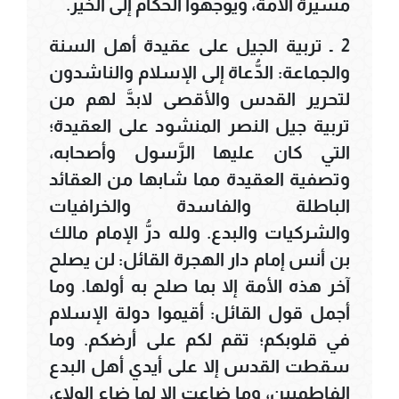
مسيرة الأمة، ويوجهوا الحكَّام إلى الخير.
2 ـ تربية الجيل على عقيدة أهل السنة
والجماعة: الدُّعاة إلى الإسلام والناشدون
لتحرير القدس والأقصى لابدَّ لهم من
تربية جيل النصر المنشود على العقيدة؛
التي كان عليها الرَّسول وأصحابه،
وتصفية العقيدة مما شابها من العقائد
الباطلة والفاسدة والخرافيات
والشركيات والبدع. ولله درُّ الإمام مالك
بن أنس إمام دار الهجرة القائل: لن يصلح
آخر هذه الأمة إلا بما صلح به أولها. وما
أجمل قول القائل: أقيموا دولة الإسلام
في قلوبكم؛ تقم لكم على أرضكم. وما
سقطت القدس إلا على أيدي أهل البدع
الفاطميين، وما ضاعت إلا لما ضاع الولاء،