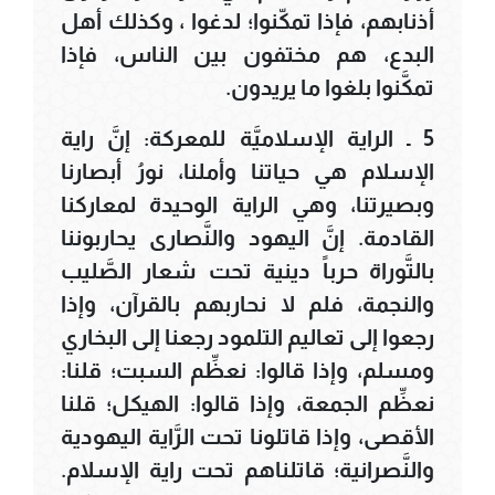
أذنابهم، فإذا تمكّنوا؛ لدغوا ، وكذلك أهل
البدع، هم مختفون بين الناس، فإذا
تمكَّنوا بلغوا ما يريدون.
5 ـ الراية الإسلاميَّة للمعركة: إنَّ راية
الإسلام هي حياتنا وأملنا، نورُ أبصارنا
وبصيرتنا، وهي الراية الوحيدة لمعاركنا
القادمة. إنَّ اليهود والنَّصارى يحاربوننا
بالتَّوراة حرباً دينية تحت شعار الصَّليب
والنجمة، فلم لا نحاربهم بالقرآن، وإذا
رجعوا إلى تعاليم التلمود رجعنا إلى البخاري
ومسلم، وإذا قالوا: نعظِّم السبت؛ قلنا:
نعظِّم الجمعة، وإذا قالوا: الهيكل؛ قلنا
الأقصى، وإذا قاتلونا تحت الرَّاية اليهودية
والنَّصرانية؛ قاتلناهم تحت راية الإسلام.