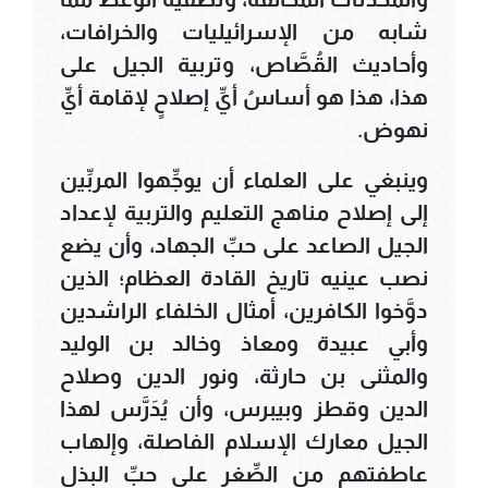
شابه من الإسرائيليات والخرافات،
وأحاديث القُصَّاص، وتربية الجيل على
هذا، هذا هو أساسُ أيِّ إصلاحٍ لإقامة أيِّ
نهوض.
وينبغي على العلماء أن يوجِّهوا المربِّين
إلى إصلاح مناهج التعليم والتربية لإعداد
الجيل الصاعد على حبِّ الجهاد، وأن يضع
نصب عينيه تاريخ القادة العظام؛ الذين
دوَّخوا الكافرين، أمثال الخلفاء الراشدين
وأبي عبيدة ومعاذ وخالد بن الوليد
والمثنى بن حارثة، ونور الدين وصلاح
الدين وقطز وبيبرس، وأن يُدَرَّس لهذا
الجيل معارك الإسلام الفاصلة، وإلهاب
عاطفتهم من الصِّغر على حبِّ البذل