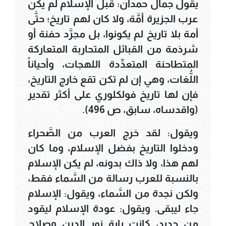
يقول جمال حمدان: قبل الإسلام لم يكن
عرب الجزيرة أمَّة، ولا كان لهم تاريخ؛ حتَّى
أمة بلا تاريخ لم يكونوا، بل مجرَّد حفنة أو
شرذمة من القبائل المتحاربة المتعاركة
المتطاحنة المتعدِّدة اللهجات، وأحياناً
اللُّغات، وهي إن لم تكن تقع خارج التاريخ،
فإن لها تاريخ فولكلوري على أكثر تقدير
(واقدساه، سابق، ص 496).
ويقول: لقد خرج العرب من الصَّحراء
ودخلوا التاريخ بفضل الإسلام، وما كان
لهم هذا، ولا ذاك بدونه، لم يكن الإسلام
بالنسبة للعرب رسالة من السَّماء فقط،
ولكن نجدة من السَّماء، ويقول: الإسلام
جاء ليبقى. ويقول: عودة الإسلام ليقود
من جديد، كانت راية نور الدين وصلاح