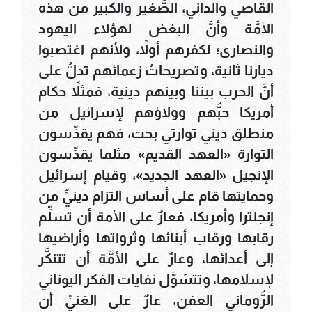
القاصي والداني، الصَّغير والكبير من هذه
الأمَّة وأنَّ البغض لهؤلاء اليهود
والنصارى؛ لكفرهم أولاً، ولأنهم اغتصبوا
ديارنا ثانية، وتصريحاتُ زعمائهم تدلُّ على
أنَّ الحرب بيننا وبينهم دينية، فمثلاً حكام
أمريكا حبُّهم وولاؤهم لإسرائيل من
منطلق ديني توارتي بحت، فهم يقدِّسون
التوارة «العهد القديم» مثلما يقدِّسون
الإنجيل «العهد الجديد»، وقيام إسرائيل
وحمايتها قام على أساس التزام دينيٍّ من
إنجلترا وأمريكا، فعارٌ على الأمة أن تسلِّم
رقابها ورقاب أبنائها وثرواتها وأراضيها
إلى أعدائها، وعارٌ على الأمَّة أن تتنكَّر
لإسلامها، وتتسَوَّل نفايات الفكر اليوناني
الرُّوماني العفن، عارٌ على الغنيِّ أن