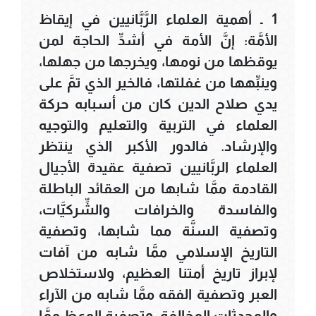
1 ـ أهمية العلماء الرَّبَّانيين في إيقاظ
الأمَّة: إنَّ الأمة في أشدِّ الحاجة لمن
يوقظها من نومها، ويخرجها من جهلها،
وينبِّهها من غفلتها، فالخير الذي تمَّ على
يدي صلاح الدين كان من أسبابه حركة
العلماء في التربية والتعليم والتوجيه
والإرشاد. فالدور الأكبر الذي ينتظر
العلماء الربَّانيين تصفية عقيدة الأجيال
القادمة ممَّا شابها من العقائد الباطلة
والفاسدة والخرافات والشِّركيَّات،
وتصفية السنَّة مما شابها، وتصفية
التاريخ الإسلامي ممَّا شابه من آفات
لإبراز تاريخ أمتنا العظيم، ولاستخلاص
العبر وتصفية الفقه ممَّا شابه من الآراء
والمحدثات المخالفة، وتصفية الوعظ ممَّا