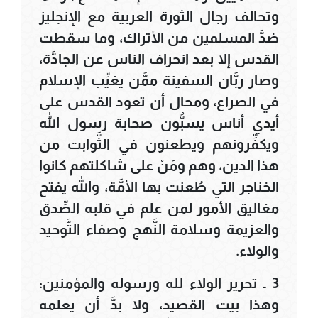
وتحالف رجال الثورة العربية مع الإنجليز
ضدَّ المسلمين من الأتراك، وما سقطت
القدس إلا بعد انحراف الناس عن الجادَّة،
وصار ربَّان السفينة ممَّن يغيِّب الإسلام
في الصراع، ومحال أن تعود القدس على
أيدي أناس يسبُّون صحابة رسول الله
ويكفِّرونهم ويطعنون في الثَّوابت من
هذا الدين، وهم ومَنْ على شاكلتهم كانوا
الخناجر التي طُعنت بها الأمَّة، والله يفتح
مغاليق الأمور لمن علم في قلبه الصِّدق
والعزيمة وسلامة النَّهج وصفاء التَّوحيد
والولاء.
3 ـ تحرير الولاء لله ورسوله والمؤمنين:
وهذا بيت القصيد، ولا بدَّ أن يعلمه