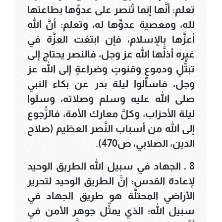
تعلم: أنَّها إنما تُنصر على عدوِّها بطاعتها
لله، ومعصية عدوِّها له، وتعلم: أنَّ الله
أعزَّها بالإسلام، فإن ابتغت العزَّة في
غيره أذلَّها الله عز وجل، فالنصر يحتاج إلى
تبتُّلٍ ودموعٍ وقنوتٍ وضراعةٍ إلى الله عز
وجل، فاسألوا ليلة بدر عن بكاء النبي
صلى الله عليه وسلم وصلاته، وسلوا
ليلة الأحزاب، وكلَّ معارك الأمة، فالرُّجوع
إلى الله من أسباب النَّصر العظيم (صلاح
الدين، الصلابي، ص470).
8 ـ الجهاد في سبيل الله الطريق الوحيد
لإعادة القدس: إنَّ الطريق الوحيد لتحرير
الأراضي المحتلَّة هو طريق الجهاد في
سبيل الله؛ الذي يمثِّل جوهر الأمن في