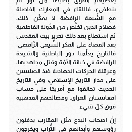
يعطيهم الهوى بصيصاً من نور ثم
ينطفىء، فاللقاء في المعارك الفاصلة
مع الشِّيعة الرافضة لا يمكِّن ذلك،
فصلاح الدين تخلَّص من الدَّولة الفاطمية
ثم استطاع بعد ذلك تحرير بيت المقدس
بعد القضاء على الفكر الشِّيعي الرَّافضي،
فالتاريخ يعلِّمنا دور الباطنية والشيعة
الرافضة في خيانة الأمَّة وقتل مجاهديها،
وعرقلة الحركات الجهادية ضدَّ الصليبيين
على مدار التاريخ الإسلامي، وفي التاريخ
الحديث تحالفوا مع أمريكا على حساب
أفغانستان العراق. ومصالحهم المذهبية
فوق كلِّ شيء.
إنَّ اصحاب البدع مثل العقارب يدفنون
رؤوسهم وأبدانهم في التُّراب ويخرجون