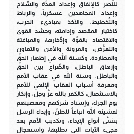
للنَّصر كالإنفاق وإعداد العدَّة والسِّلاح
وإعداد المجاهدين عسكرياً، والرباط
والتَّخطيط، والأخذ بمبادىء الحرب،
كاختيار المقصد وإدامته، وحشد القوى
والاقتصاد بالقوَّة وإدِّخارها، والمباغتة
والتعرُّض، والمرونة والأمن والتعاون
والمطاردة. وكسنة الله في إظهار الحقِّ
وإزهاق الباطل، والصِّراع بين الحقِّ
والباطل. وسنة الله في عقاب الأمم
ومعرفة أسباب العقاب الإلهي للأمم
بالاستئصال، كالكفر بالله عزَّ وجل، وإنكار
يوم الجزاء، وإسناد شركهم ومعصيتهم
لمشيئة الله اتباعاً للظنِّ، وإيذاء الرسل
بشتَّى أنواع الإيذاء، وتكذيب الأمم بعد
مجيء الآيات التي تطلبها، واستعجال