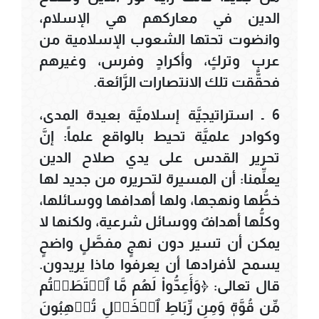
الدين في معاركهم هي الإسلام،
وانضوت تحتها الشعوب الإسلامية من
عربٍ وتركٍ، وأكرادٍ وفرس، وغيرهم
فحقَّقت تلك الانتصارات الرَّائعة.
6 ـ استراتيجيَّة إسلاميَّة بعيدة المدى،
وكوادر علميَّة تحيط بالواقع علماً: إنَّ
تحرير القدس على يدي صلاح الدين
يعلِّمنا: أن المسيرة لتحريره من جديد لها
خطُّها ونهجها، ولها أهدافها ووسائلها،
وكلُّها أهدافٌ ووسائل شرعية، ولكنها لا
يمكن أن تسير دون نهجٍ مفصَّلٍ واضحٍ
يسمح لأفرادها أن يعرفوا ماذا يريدون.
قال تعالى: ﴿وَأَعِدُّواْ لَهُم مَّا ٱسۡتَطَعۡتُم
مِّن قُوَّةٖ وَمِن رِّبَاطِ ٱلۡخَيۡلِ تُرۡهِبُونَ