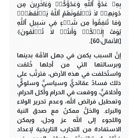
بِهِۦ عَدُوَّ ٱللَّهِ وَعَدُوَّكُمۡ وَءَاخَرِينَ مِن
دُونِهِمۡ لَا تَعۡلَمُونَهُمُ ٱللَّهُ يَعۡلَمُهُمۡۚ
وَمَا تُنفِقُواْ مِن شَيۡءٖ فِي سَبِيلِ ٱللَّهِ
يُوَفَّ إِلَيۡكُمۡ وَأَنتُمۡ لَا تُظۡلَمُونَ﴾
[الأنفال:60].
إنَّ السبب يكمن في جهل الأمَّة بدينها
وبرسالتها التي من أجلها خُلقت
واستُخلفت في هذه الأرض، فترتَّب على
ذلك فسادٌ عقائديٌّ وسياسيٌّ وسلوكيٌّ
وأخلاقيٌّ، ووقعت في الحرام وأكل الحرام،
وتعطيل فرائض الله، وعدم تحرير الولاء
والبراء. والحَلُّ ممكنٌ مع صدق النية
واللجوء إلى الله عز وجل، ويمكن
الاستفادة من التجارب التاريخية لإعداد