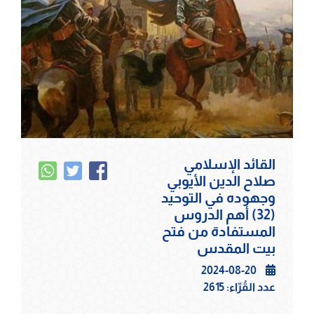
القائد الإسلامي
صلاح الدين الأيوبي
وجهوده في التوحيد
(32) أهم الدروس
المستفادة من فتح
بيت المقدس
2024-08-20
عدد القُرّاء:
2615