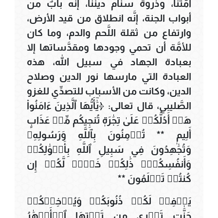
أمَّتنا، وذروة سنام ديننا، إنَّه بابٌ من
أبواب الجنة، إنَّه انطلاق من قيد الأرض،
وارتفاع من ثقلة اللَّحم والدم، وما كان
للأمَّة أن تحمي وجودها ومقدَّساتها إلا
بعبادة الجهاد في سبيل الله، هذه
العبادة التي مارسها نور الدين وصلاح
الدين، وكانت من الأسباب للتصدِّي للغزو
الصَّليبي، قال تعالى: ﴿يَٰٓأَيُّهَا ٱلَّذِينَ ءَامَنُواْ
هَلۡ أَدُلُّكُمۡ عَلَىٰ تِجَٰرَةٖ تُنجِيكُم مِّنۡ عَذَابٍ
أَلِيمٖ ** تُؤۡمِنُونَ بِٱللَّهِ وَرَسُولِهِۦ
وَتُجَٰهِدُونَ فِي سَبِيلِ ٱللَّهِ بِأَمۡوَٰلِكُمۡ
وَأَنفُسِكُمۡۚ ذَٰلِكُمۡ خَيۡرٞ لَّكُمۡ إِن
كُنتُمۡ تَعۡلَمُونَ **
يَغۡفِرۡ لَكُمۡ ذُنُوبَكُمۡ وَيُدۡخِلۡكُمۡ
جَنَّٰتٖ تَجۡرِي مِن تَحۡتِهَا ٱلۡأَنۡهَٰرُ