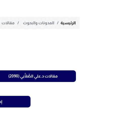
الرئيسية
المدونات والبحوث
مقالات
مقالات د.علي الصَّلَّابي (2090)
إض