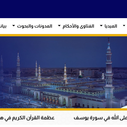
الميديا
الفتاوى والأحكام
المدونات والبحوث
بيان
في سورة يوسف
عظمة القرآن الكريم في هداية القلوب