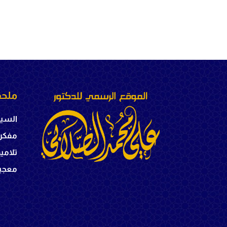
ملحق
السير
مفكر
تلامي
معجبي