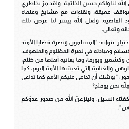
 الله لنا ولكم حسن الخاتمة. ولقد مرّ بخاطري
واقف عميقة، ولقاءات مع مشايخ وعلماء
 الماضية. ولعل الله ييسر لنا عرض تلك
انه وتعالى.
تيار عنوانه: "المسلمون ونصرة قضايا الأمة:
لإسلام ومبادئه في نصرة المظلوم والملهوف.
 وكشمير وبورما، وما يعانيه أهلها من ظلم،
لوهن والغثائية التي تعيشها الأمة اليوم، كما
ر: "يوشك أن تداعى عليكم الأمم كما تداعى
لّة نحن يومئذٍ؟
 كغثاء السيل، ولينزعنّ الله من صدور عدوّكم
هن".