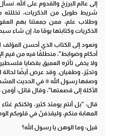
إلى عالم البرزخ والقدوم على الله. نسأل
شريط طويل من الذكريات، تخللته م
وطلاب علم، ممن جمعتنا بهم العقود
الذكريات وكتابتها يومًا ما، إن شاء سبح
ونعود إلى الكتاب الذي أحسن المؤلف اخ
أحكام وضوابط"، منطلقًا فيه من قيم ا
ولا يخفى تأثره العميق بقضايا فلسطين
وتحيّز، وطغيان. وقد عرض أيضًا لحالة ا
وصفها رسول الله ﷺ في الحديث المشهو
الأكلة إلى قصعتها"، وقال قائل: أوَمن قِ
قال: "بل أنتم يومئذ كثير، ولكنكم غثاء
المهابة منكم، وليقذفنّ في قلوبكم الو
قيل: وما الوهن يا رسول الله؟