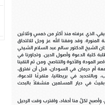
قي، الذي عرفته منذ أكثر من خمسٍ وثلاثين
لمنورة. وقد وفقنا الله عز وجل للالتحاق
كان الشيخ الدكتور سالم عبد السلام الشيخي
ة كلية الدعوة وأصول الدين. وتجاورنا في
اصر المودة والأخوة والتناصح. ومن ثم التقينا
امعة أم درمان في السودان، قبل أن نفترق،
وبالتحديد في بريطانيا، متفرغًا للدعوة،
ا بقيتُ في ديار المسلمين منشغلًا بالبحث
وأصبح لكلٍّ منا أحفاد، واقترب وقت الرحيل