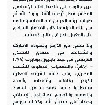
عين جالوت التي قادها القائد الإسلامي
المظفر قطز (رحمه الله)، ولولا الله ثم
صوابية رؤية العز بن عبد السلام وفتاويه
في تلك النازلة ما كان الانتصار الساحق
على المغول ينجز في عالم الأسباب.
ولا ننسى دور الأزهر وجهوده المباركة
والشجاعة، في التصدي للاحتلال
الفرنسي في عهد نابليون بونابرت (١٧٩٨
– ١٨٠١م)، والتضحيات العظيمة للشعب
المصري، ومن خلفه القيادة الفعلية
للأزهر بعُلمائه وفُقهائه وأئمته،
فسطروا حينها صفحات من الجهاد
والصمود والتصدي نصرة لديار الإسلام،
وجهاداً في سبيل الله، وكذلك دورهم