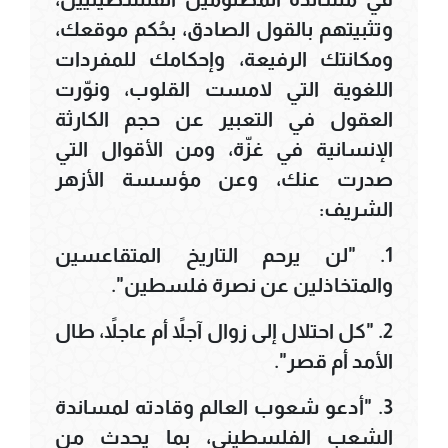
وتثبيتهم بالقول الصادق، بحُكم موقعك،
ومكانتك الرفيعة، وإحكامك للمفردات
اللغوية التي لامست القلوب، ونوّرت
العقول في التعبير عن حجم الكارثة
الإنسانية في غزّة، ومن الأقوال التي
صدرت عنك، وعن مؤسسة الأزهر
الشريف:
1. "لن يرحم التاريخ المتقاعسين
والمتخاذلين عن نصرة فلسطين".
2. "كل احتلال إلى زوال آجلاً أم عاجلاً، طال
الأمد أم قصر".
3. "أدعو شعوب العالم وقادته لمساندة
الشعب الفلسطيني، بما يحدث من