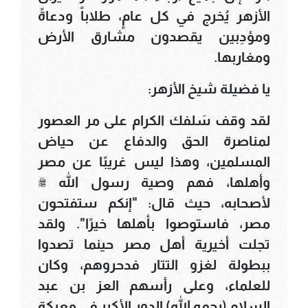
الأزهر يُخرج في كل عامٍ، طلاباً ودعاةً
ومؤدِبين يقصدون مشارق الأرض
ومغاربها.
يا فضيلة شيخ الأزهر:
لقد وقف سَلفك الكرام على مر العصور
لمناصرة الحق والدفاع عن حياض
المسلمين، وهذا ليس غريبًا عن مصر
وأهلها، فهم وصية رسول الله ﷺ
لأصحابه، حيث قال: "إنكم ستفتحون
مصر، فاستوصوا بأهلها خيرًا". ولقد
تجلت أخيرية أهل مصر حينما تصدوا
ببطولة لغزو التتار فدحروهم، وكان
للعلماء، وعلى رأسهم العز بن عبد
السلام (رحمه الله) الدور الأكبر في معركة