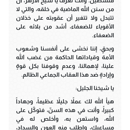
فلسطين. وأنت تعرف يا شيخ الأزهر، أن
من سنن الله الماضية في خلقه، والتي لا
تتبدل ولا تتغير أن عقوبته على خذلان
الأقوياء للضعفاء، أشد من بلائه على
الضعفاء.
وبحقٍ، إننا نخشى على أنفسنا وشعوب
الأمة وقياداتها الحاكمة من غضب الله
علينا، لإهمالنا، وعدم وقوفنا بكل قوةٍ
وإرادةٍ ضد هذا العقاب الجماعي الظالم.
يا شيخنا الجليل:
هيأ الله لك عملاً جليلاً عظيماً، وجهاداً
كبيراً، وأنت في هذه السنّ، فتوكّل على
الله، واستعن به، وأخلص له في
مساعيك، واطلب منه العون والسداد،