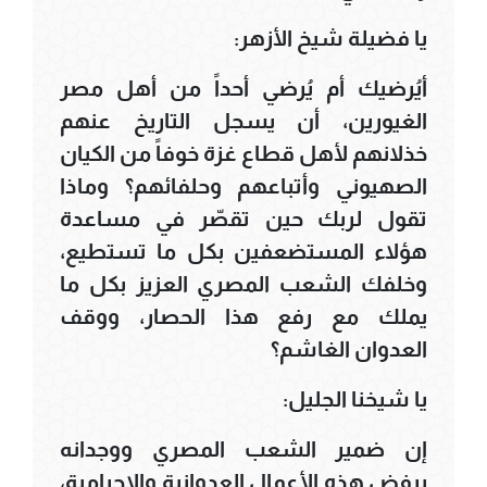
يا فضيلة شيخ الأزهر:
أيُرضيك أم يُرضي أحداً من أهل مصر
الغيورين، أن يسجل التاريخ عنهم
خذلانهم لأهل قطاع غزة خوفاً من الكيان
الصهيوني وأتباعهم وحلفائهم؟ وماذا
تقول لربك حين تقصّر في مساعدة
هؤلاء المستضعفين بكل ما تستطيع،
وخلفك الشعب المصري العزيز بكل ما
يملك مع رفع هذا الحصار، ووقف
العدوان الغاشم؟
يا شيخنا الجليل:
إن ضمير الشعب المصري ووجدانه
يرفض هذه الأعمال العدوانية والإجرامية،