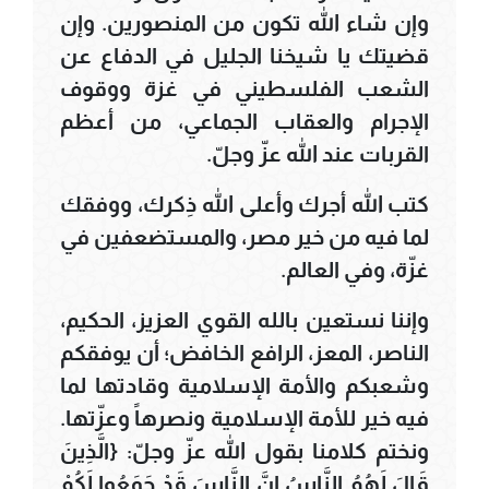
وإن شاء الله تكون من المنصورين. وإن
قضيتك يا شيخنا الجليل في الدفاع عن
الشعب الفلسطيني في غزة ووقوف
الإجرام والعقاب الجماعي، من أعظم
القربات عند الله عزّ وجلّ.
كتب الله أجرك وأعلى الله ذِكرك، ووفقك
لما فيه من خير مصر، والمستضعفين في
غزّة، وفي العالم.
وإننا نستعين بالله القوي العزيز، الحكيم،
الناصر، المعز، الرافع الخافض؛ أن يوفقكم
وشعبكم والأمة الإسلامية وقادتها لما
فيه خير للأمة الإسلامية ونصرهاً وعزّتها.
ونختم كلامنا بقول الله عزّ وجلّ: {الَّذِينَ
قَالَ لَهُمُ النَّاسُ إِنَّ النَّاسَ قَدْ جَمَعُوا لَكُمْ