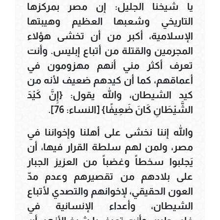
يا شيخنا الجليل: إن مصر بمركزها
التاريخي وشعبها العظيم وهيبتها
الإسلامية، أكبر من أن تخشى هؤلاء
المجرمين والقتلة من أتباع إبليس. وأنت
تعرف أكثر مني أنهم مهزومون في
أعماقهم، كما أن كيدهم ضعيف لأنه من
كيد الشيطان، والله يقول: {إِنَّ كَيْدَ
الشَّيْطَانِ كَانَ ضَعِيفًا} [النساء: 76].
والله إننا نخشى على أهلنا وإخواننا في
مصر، ولمن لهم سلطة القرار فيها، أن
يَجلبوا سخطاً وغضباً من العزيز الجبار
على بلادهم من تقصيرهم وعدم مدّ
العون الحقيقي، لإخوانهم والتصدي لأتباع
الشيطان، وأعداء الإنسانية في