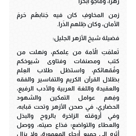
زُهراً، ومَاجو أَبحُرا
زمن المخاوفِ كان فيه جَنابهُم حَرمَ
الأمان، وكان ظِلهم الذَرا.
فضيلة شيخ الأزهر الجليل:
تَعلمَتِ الأُمة من عِلمكم، ونهلت من
كتب ومصنفات وفتاوى شيوخكم
وفُقهائكم، واستظل طلاب العِلم
بظلال القرآن الكريم والتفاسير والفقه
والعقيدة واللغة العربية والأدب الرفيع،
وفِهم عوامل التمكين والشهود
الحضاري، في صحن الأزهر وتحت قبابه،
وفي أروقته الزاخرة بالروح والبذل
والعطاء والتواضع؛ فذاع صيته، ووصل
أثره إلى جميع أرجاء المعمورة، ولا يزال