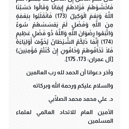
فَاخْشَوْهُمْ فَزَادَهُمْ إِيمَانًا وَقَالُوا حَسْبُنَا
اللَّهُ وَنِعْمَ الْوَكِيلُ (173) فَانْقَلَبُوا بِنِعْمَةٍ
مِنَ اللَّهِ وَفَضْلٍ لَمْ يَمْسَسْهُمْ سُوءٌ
وَاتَّبَعُوا رِضْوَانَ اللَّهِ وَاللَّهُ ذُو فَضْلٍ عَظِيمٍ
(174) إِنَّمَا ذَلِكُمُ الشَّيْطَانُ يُخَوِّفُ أَوْلِيَاءَهُ
فَلَا تَخَافُوهُمْ وَخَافُونِ إِنْ كُنْتُمْ مُؤْمِنِينَ}
[آل عمران: 173، 175].
وآخر دعوانا أن الحمد لله رب العالمين
والسلام عليكم ورحمة الله وبركاته
د. علي محمد محمد الصلّابي
الأمين العام للاتحاد العالمي لعلماء
المسلمين