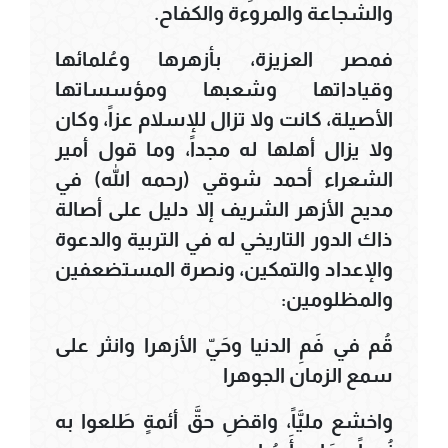
والشجاعة والمروءة والكفاح.
فمصر العزيزة، بأزهرها وعُلمائها
وقياداتها وشعبها ومؤسساتها
الأصيلة، كانت ولا تزال للإسلام عزاً، وكان
ولا يزال أهلها له مجداً، وما قول أمير
الشعراء أحمد شوقي (رحمه الله) في
مديح الأزهر الشريف إلا دليل على أصالة
ذاك الدور التاريخي له في التربية والدعوة
والإعداد والتمكين، ونصرة المستضعفين
والمظلومين:
قُم في فَمِ الدنيا وحَيّ الأزهرا وانثر على
سمع الزمان الجوهرا
واخشع مليَّاً، واقضِ حقَّ أئمةٍ طَلعوا به