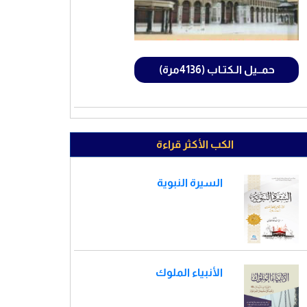
حمــيل الـكتـاب (4136مرة)
الكب الأكثر قراءة
السيرة النبوية
الأنبياء الملوك