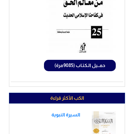
حمــيل الـكتـاب (9085مرة)
الكب الأكثر قراءة
السيرة النبوية