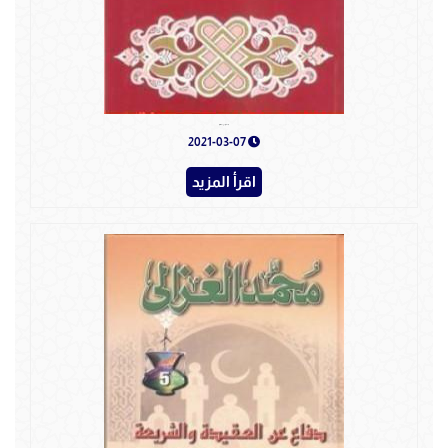
صيحة تحذير من دعاة التنصير
2021-03-07
اقرأ المزيد