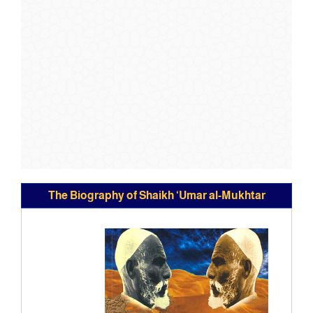
The Biography of Shaikh ‘Umar al-Mukhtar