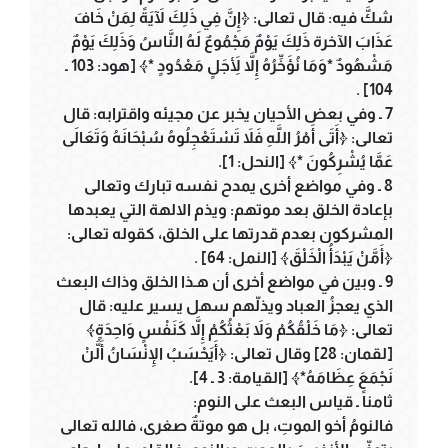
شكَّ فيه: قال تعالى: ﴿إِنَّ فِي ذَلِكَ لآَيَةً لِمَنْ خَافَ
عَذَابَ الآخرة ذَلِكَ يَوْمٌ مَجْمُوعٌ لَهُ النَّاسُ وَذَلِكَ يَوْمٌ
مَشْهُودٌ *وَمَا نُؤَخِّرُهُ إِلاَّ لأَِجَلٍ مَعْدُودٍ *﴾ [هود: 103 ـ
104] .
7 ـ وفي بعض الأحيان يخبر عن مجيئه واقترابه: قال
تعالى: ﴿أَتَى أَمْرُ اللَّهِ فَلاَ تَسْتَعْجِلُوهُ سُبْحَانَهُ وَتَعَالَى
عَمَّا يُشْرِكُونَ *﴾ [النحل: 1].
8 ـ وفي مواضع أخرى يمدح نفسه تبارك وتعالى
بإعادة الخلق بعد موتهم: ويذم الالهة التي يعبدها
المشركون بعدم قدرتها على الخلق، كقوله تعالى:
﴿أَمَّنْ يَبْدَأُ الْخَلْقَ﴾ [النمل: 64] .
9 ـ وبين في مواضع أخرى أن هـذا الخلق وذاك البعث
الذي يعجزُ العباد ويذلّهم سهل يسير عليه: قال
تعالى: ﴿مَا خَلْقُكُمْ وَلاَ بَعْثُكُمْ إِلاَّ كَنَفْسٍ وَاحِدَةٍ﴾
[لقمان: 28] وقال تعالى: ﴿أَيَحْسَبُ الإِنْسَانُ أَلَّنْ
نَجْمَعَ عِظَامَهُ*﴾ [القيامة: 3 ـ 4].
ثامناً ـ قياس البعث على النوم:
فالنومُ أخو الموتِ، بل هو موتةٌ صغرى، فالله تعالى