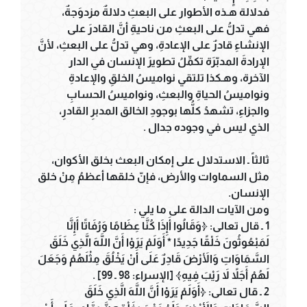
فدلالة هـذه الأطوار على البعثِ دلالةٌ مزدوَجةٌ،
فهي تدلُّ على البعثِ من ناحيةِ أنَّ القادرَ على
الإنشاءِ قادرٌ على الإعادةِ، وهي تدلُّ على البعثِ، لأنَّ
الإرادةَ المدبّرَة تكمِّلُ تطويرَ الإنسان في الدار
الآخرة، وهـكذا تلتقي نواميسُ الخلقِ والإعادةِ
ونواميسُ الحياةِ والبعثِ، ونواميسُ الحسابِ
والجزاءِ، تشهدُ كلُّها بوجودِ الخالق المدبرِ القادرِ،
الذي ليس في وجوده جدال .
ثالثاً ـ الاستدلال على إمكان البعث بخلق الأكوان،
مثل السماوات والأرض، فإنّ خلقها أعظمُ مِنْ خلق
الإنسان.
ومن الآيات الدالة على ما يلي :
1 ـ قال تعالى: ﴿وَقَالُوا أَإِذَا كُنَّا عِظَامًا وَرُفَاتًا أَإِنَّا
لَمَبْعُوثُونَ خَلْقًا جَدِيدًا * أَوَلَمْ يَرَوْا أَنَّ اللَّهَ الَّذِي خَلَقَ
السَّمَاوَاتِ وَالأَرْضَ قَادِرٌ عَلَى أَنْ يَخْلُقَ مِثْلَهُمْ وَجَعَلَ
لَهُمْ أَجَلاً لاَ رَيْبَ فِيهِ﴾ [الإسراء: 98 ـ 99] .
2 ـ قال تعالى: ﴿أَوَلَمْ يَرَوْا أَنَّ اللَّهَ الَّذِي خَلَقَ