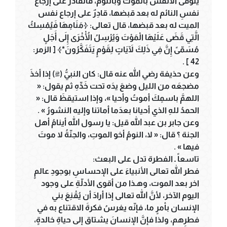
يتوفّى الأنفسَ بالموت وبالنوم، فالقادر على إرجاع
نفسِ النائم له بعد قبضها، قادِرٌ على إرجاع نفس
الميت له بعد قبضها، قال تعالى: ﴿مَنَامِهَا فَيُمْسِكُ
الَّتِي قَضَى عَلَيْهَا الْمَوْتَ وَيُرْسِلُ الْأُخْرَى إِلَى أَجَلٍ
مُسَمّىً إِنَّ فِي ذَلِكَ لآَيَاتٍ لِقَوْمٍ يَتَفَكَّرُونَ*﴾ [ الزمر:
42 ] .
وعن حذيفة رضي الله عنه قال: كان النبيُّ (ﷺ) إذا أخذَ
مضجعَه من الليل وضعَ يدَه تحت خَدِّهِ ثم يقول: «
اللهمَّ باسمِكَ أموتُ وأحيا »، وإذا استيقظَ قال: «
الحمدُ للهِ الذي أحيانا بعدَما أماتنا وإليه النشورُ » .
وعن جابر بن عبد الله قيل: يا رسول الله أينامُ أهل
الجنة ؟ قال: « لا، النومُ أخو الموتِ، والجنّةُ لا موتَ
فيها » .
تاسعاً ـ الفطرة تدل على البعث:
فطر الله تعالى الأنبياءَ على الإحساسِ بوجودِ عالمٍ
اخر بعد الموت، وهـذا من أقوى الأدلّةِ على وجود
اليوم الآخر، لأنَّ الله تعالى إذا أرادَ أن يُقْنِعَ بني
الإنسان بأمرٍ ما، فإنّه يغرسُ فكرةَ الاقتناع به في
فطرِهم، ولذا فإنَّ الإنسانَ يشتاق إلى حياةِ خالدةٍ،