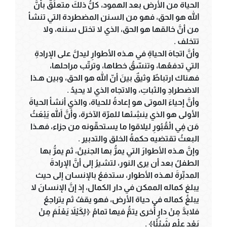
الحياة من الأرض بعد الهمود، كلُّ ذلكَ متعلِّقٌ بأنَّ
الله هو الحق، فهو من السنن المضطردة التي تنشأ
من أنَّ خالقها هو الحق، الذي لا تختل سننه، ولا
تتخلف .
وأنَّ اتجاهَ الحياةِ في هـذه الأطوارِ ليدلَّ على الإرادةِ
التي تدفعُها، وتنسّقُ خطاها، وترتّب مراحلها،
فهناك ارتباطٌ وثيقٌ بينَ أنّ الله هو الحق، وبين هـذا
الاضطرادِ والثباتِ، والاتجاه الذي لا يحيدُ .
وأنَّ إحياءَ الموتى هو إعادةُ للحياة، والذي أنشأ الحياةَ
الأولى هو الذي ينشِئها للمرّة الآخرة، وأَنَّ اللهَ يَبْعَثُ
مَن فِي الْقُبُورِ ليلاقوا ما يستحقّونه من جزاء، فهـذا
البعثُ تقتضيه حكمةُ الخلق والتدبير .
وإنَّ هـذه الأطوارَ التي يمرُّ بها الجنينُ، ثم يمرُّ بها
الطفلُ بعد أن يرى النور، لتشيرُ إلى أنَّ الإرادةَ
المدبِّرةَ لهـذه الأطوار، ستدفعُ بالإنسان إلى حيث
يبلغ كماله الممكن في دار الكمال، إذ إنَّ الإنسانَ لا
يبلغُ كماله في حياة الأرض، فهو يقفُ ثم يتراجعُ
فلابدَّ مِنْ دارٍ أُخرى يتمُّ فيها تمامُ ﴿لِكَيْلاَ يَعْلَمَ مِنْ
بَعْدِ عِلْمٍ شَيْئًا﴾ .