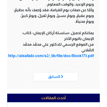
ويوم الوعيد، والوقت المعلوم .
وأمّا عن صفاتِ يوم القيامة، فقد وُصِفَ بأنّه عظيمٌ،
ويوم عقيمٌ، ويومٌ عسيرٌ، ويومٌ ثقيلٌ، ويومٌ كبيرٌ،
ويومٌ محيطٌ.
يمكنكم تحميل -سلسلة أركان الإيمان- كتاب:
الإيمان باليوم الآخر
من الموقع الرسمي للدكتور علي محمَّد محمَّد
الصَّلابي
http://alsallabi.com/s2/_lib/file/doc/Book173.pdf
___
السابق
أحدث المقالات