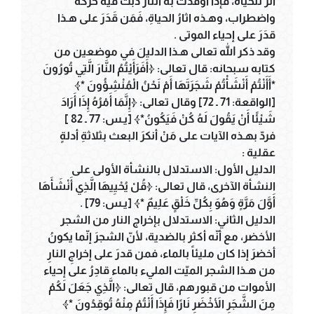
أثرٌ للحياة، فإذا أُوقدتْ به النارُ دبّت فيه حركة
واضطراب، وهـذه اثارُ الحياةِ، فَمَن قَدَرَ على هـذا
قدَرَ على إحياء الموتى .
وقد ذكر الله تعالى هـذا الدليلَ في موضعين من
كتابه سبحانه: قال تعالى: ﴿أَفَرَأَيْتُمُ النَّارَ الَّتِي تُورُونَ
*أَأَنْتُمْ أَنْشَأْتُمْ شَجَرَتَهَا أَمْ نَحْنُ الْمُنْشِؤُونَ *﴾
[الواقعة: 71 ـ 72] وقال تعالى: ﴿إِنَّمَا أَمْرُهُ إِذَا أَرَادَ
شَيْئًا أَنْ يَقُولَ لَهُ كُنْ فَيَكُونُ*﴾ [يـس: 77 ـ 82 ]
فردّ بهـذه الآيات على مَنْ أنكرَ البعث بثلاثةِ أدلةٍ
عقلية :
الدليل الأول: الاستدلال بالنشأة الأولى على
النشأة الآخرى، قال تعالى: ﴿قُلْ يُحْيِيهَا الَّذِي أَنْشَأَهَا
أَوَّلَ مَرَّةٍ وَهُوَ بِكُلِّ خَلْقٍ عَلِيمٌ *﴾ [يـس: 79] .
الدليل الثاني: الاستدلال بإخراج النار من الشجر
الأخضر، مع أنّه أكثر بالضدية، لأنّ الشجرَ إنّما يكونُ
أخضرَ إذا كان مليئاً بالماء، فمن قدرَ على إخراجِ النارِ
من هـذا الشجر الميّت المليء بالماء قادِرُ على إحياء
الأموات من قبورهم، قال تعالى: ﴿الَّذِي جَعَلَ لَكُمْ
مِنَ الشَّجَرِ الأَخْضَرِ نَارًا فَإِذَا أَنْتُمْ مِنْهُ تُوقِدُونَ *﴾