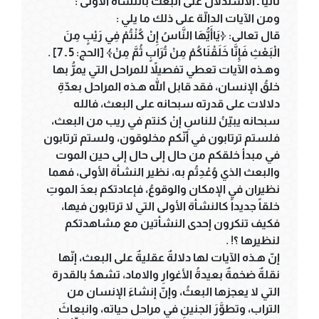
ثانياً ـ الاستدلال على البعث بالنشأة الأولى :
ومن الآيات الدالّة على ذلك ما يلي :
قال تعالى: ﴿يَاأَيُّهَا النَّاسُ إِنْ كُنْتُمْ فِي رَيْبٍ مِنَ
الْبَعْثِ فَإِنَّا خَلَقْنَاكُمْ مِنْ تُرَابٍ ثُمَّ مِنْ﴾ [الحج: 5 ـ 7] .
وهـذه الآيات تعطي تفصيلاً للمراحل التي يمرُّ بها
خلقُ الإنسان، فقد قابل الله هـذه المراحل بعدّةِ
دلالات على قدرته سبحانه على البعث، فالله
سبحانه يبيّنُ للناسِ إنْ كنتم في ريب من البعث،
فلستم ترتابون في أنّكم مخلوقون، ولستم ترتابون
في مبدأ خلقكم من حال إلى حال إلى حين الموت
والبعث الذي وُعْدِتُم به، نظير النشأة الأولى، فهما
نظيران في الإمكان والوقوعُ، فإعادتكم بعدَ الموتِ
خلقاً جديداً كالنشأة الأولى التي لا ترتابون فيها،
فكيف تنكرون إحدى النشأتين مع مشاهدتكم
لنظيرها ؟! .
إنّ هـذه الآيات لها دلالةٌ عقليةٌ على البعث، إنّها
نقلةٌ ضخمةٌ بعيدةُ الأغوارِ والاماد، تشهدُ بالقدرة
التي لا يعجزها البعثُ، وإنّ إنشاءَ الإنسان من
التراب، وتطوَّرَ الجنينِ في مراحل حياته، وانبعاثَ