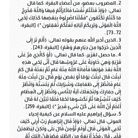
2 ـ المضروب بعضوٍ، من أعضاء البقرة: كما قال
تعالى: ﴿وَإِذْ قَتَلْتُمْ نَفْسًا فَادَّارَأْتُمْ فِيهَا وَاللَّهُ مُخْرِجٌ
مَا كُنْتُمْ تَكْتُمُونَ *فَقُلْنَا اضْرِبُوهُ بِبَعْضِهَا كَذَلِكَ يُحْيِي
اللَّهُ الْمَوْتَى وَيُرِيكُمْ آيَاتِهِ لَعَلَّكُمْ تَعْقِلونَ *﴾ [البقرة:
72 ـ 73] .
3 ـ الذين أخبر الله عنهم بقوله تعالى: ﴿أَلَمْ تَرَ إِلَى
الَّذِينَ خَرَجُوا مِنْ دِيَارِهِمْ وَهُمْ﴾ [البقرة: 243] .
4 ـ ما حصل لعُزَير، كما قال تعالى: ﴿أَوْ كَالَّذِي مَرَّ عَلَى
قَرْيَةٍ وَهِيَ خَاوِيَةٌ عَلَى عُرُوشِهَا قَالَ أَنَّى يُحْيِي هَذِهِ
اللَّهُ بَعْدَ مَوْتِهَا فَأَمَاتَهُ اللَّهُ مِئَةَ عَامٍ ثُمَّ بَعَثَهُ قَالَ كَمْ
لَبِثْتَ قَالَ لَبِثْتُ يَوْمًا أَوْ بَعْضَ يَوْمٍ قَالَ بَلْ لَبِثْتَ مِئَةَ
عَامٍ فَانْظُرْ إِلَى طَعَامِكَ وَشَرَابِكَ لَمْ يَتَسَنَّهْ وَانْظُرْ
إِلَى حِمَارِكَ ولِنَجْعَلَكَ آيَةً لِلنَّاسِ وَانْظُرْ إِلَى الْعِظَامِ
كَيْفَ نُنْشِزُهَا ثُمَّ نَكْسُوهَا لَحْمًا فَلَمَّا تَبَيَّنَ لَهُ قَالَ
أَعْلَمُ أَنَّ اللَّهَ عَلَى كُلِّ شَيءٍ قَدِيرٌ *﴾ [البقرة: 259] .
5 ـ سؤال إبراهيم عليه السلام عن كيفية إحياء
الموتى: قال تعالى: ﴿وَإِذْ قَالَ إِبْرَاهِيمُ رَبِّ أَرِنِي كَيْفَ
تُحْيِي الْمَوْتَى قَالَ أَوَلَمْ تُؤْمِنْ قَالَ بَلَى وَلَكِنْ لِيَطْمَئِنَّ
قَلْبِي قَالَ فَخُذْ أَرْبَعَةً مِنَ الطَّيْرِ فَصُرْهُنَّ إِلَيْكَ ثُمَّ