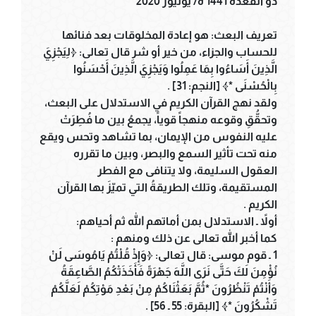
ذو القعدة 1441 ه/ يوليوز 2020
تعريف البعث: هو إعادة المخلوقات بعد فنائها
للحساب والجزاء، من خير أو شر قال تعالى: ﴿لِيَجْزِيَ
الَّذِينَ أَسَاءُوا بِمَا عَمِلُوا وَيَجْزِيَ الَّذِينَ أَحْسَنُوا
بِالْحُسْنَى *﴾ [النجم: 31] .
ولقد نهج القرآن الكريم في الاستدلال على البعث،
وتحقُّقِ وقوعه منهجاً قوياً، يجمعُ بين ما فُطِرَتْ
عليه النفوس من الإيمان، بما تشاهد وتحس ويقع
منه تحت تأثير السمع والبصر، وبين ما تقرره
العقول السليمة، ولا يتنافى مع الفطر
المستقيمة، وتلك الطريقةُ التي تميّزَ بها القرآن
الكريم .
أولاً ـ الاستدلال بمن أماتهم الله ثم أحياهم:
كما أخبر الله تعالى عن ذلك ومنهم :
1 ـ قوم موسى: قال تعالى: ﴿وَإِذْ قُلْتُمْ يَامُوسَى لَنْ
نُؤْمِنَ لَكَ حَتَّى نَرَى اللَّهَ جَهْرَةً فَأَخَذَتْكُمُ الصَّاعِقَةُ
وَأَنْتُمْ تَنْظُرُونَ *ثُمَّ بَعَثْنَاكُمْ مِنْ بَعْدِ مَوْتِكُمْ لَعَلَّكُمْ
تَشْكُرُونَ *﴾ [البقرة: 55 ـ 56] .