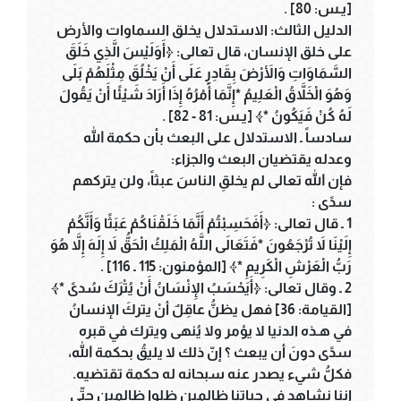
[يـس: 80] .
الدليل الثالث: الاستدلال يخلق السماوات والأرض
على خلق الإنسان، قال تعالى: ﴿أَوَلَيْسَ الَّذِي خَلَقَ
السَّمَاوَاتِ وَالأَرْضَ بِقَادِرٍ عَلَى أَنْ يَخْلُقَ مِثْلَهُمْ بَلَى
وَهُوَ الْخَلاَّقُ الْعَلِيمُ *إِنَّمَا أَمْرُهُ إِذَا أَرَادَ شَيْئًا أَنْ يَقُولَ
لَهُ كُنْ فَيَكُونُ *﴾ [يـس: 81 - 82] .
سادساً ـ الاستدلال على البعث بأن حكمة الله
وعدله يقتضيان البعث والجزاء:
فإن الله تعالى لم يخلقِ الناسَ عبثاً، ولن يتركهم
سدًى :
1 ـ قال تعالى: ﴿أَفَحَسِبْتُمْ أَنَّمَا خَلَقْنَاكُمْ عَبَثًا وَأَنَّكُمْ
إِلَيْنَا لاَ تُرْجَعُونَ *فَتَعَالَى اللَّهُ الْمَلِكُ الْحَقُّ لاَ إِلَهَ إِلاَّ هُوَ
رَبُّ الْعَرْشِ الْكَرِيمِ *﴾ [المؤمنون: 115 ـ 116] .
2 ـ وقال تعالى: ﴿أَيَحْسَبُ الإِنْسَانُ أَنْ يُتْرَكَ سُدىً *﴾
[القيامة: 36] فهل يظنُّ عاقِلٌ أنْ يتركَ الإنسانُ
في هـذه الدنيا لا يؤمر ولا يُنهى ويترك في قبره
سدًى دونَ أن يبعث ؟ إنّ ذلك لا يليقُ بحكمة الله،
فكلُّ شيء يصدر عنه سبحانه له حكمة تقتضيه.
إننا نشاهد في حياتنا ظالمين ظلوا ظالمين حتّى