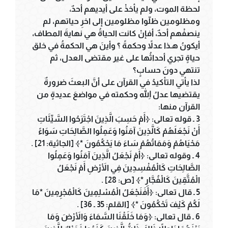
لحظة الموت، ولم يأخذْ على أيديهم أحدٌ،
ومظلومين ظلّوا مظلومين إلى اخرِ حياتهم، لم
ينصفْهم أحدٌ، أفإنْ كانت الحياةُ هي نهايةَ المطاف،
أيكونُ هـذا عدلاً وحكمةً ؟ وأينَ هي الحكمةُ في خلق
حياةٍ تجري أحداثُها على غير مقتضى العدل، ثم
تنتهي دونَ حسابٍ؟
لذا يأتي التأكيدُ في القرآن على أنَّ البعثَ ضرورةٌ
يقتضيها عدلُ اللهِ وحكمته في مواضعَ عديدةٍ من
القرآن منها:
3 ـ قوله تعالى: ﴿أَمْ حَسِبَ الَّذِينَ اجْتَرَحُوا السَّيِّئَاتِ
أَنْ نَجْعَلَهُمْ كَالَّذِينَ آمَنُوا وَعَمِلُوا الصَّالِحَاتِ سَوَاءً
مَحْيَاهُمْ وَمَمَاتُهُمْ سَاءَ مَا يَحْكُمُونَ *﴾ [الجاثية: 21] .
4 ـ وقوله تعالى: ﴿أَمْ نَجْعَلُ الَّذِينَ آمَنُوا وَعَمِلُوا
الصَّالِحَاتِ كَالْمُفْسِدِينَ فِي الأَرْضِ أَمْ نَجْعَلُ
الْمُتَّقِينَ كَالْفُجَّارِ *﴾ [ص: 28] .
5 ـ قال تعالى: ﴿أَفَنَجْعَلُ الْمُسْلِمِينَ كَالْمُجْرِمِينَ *مَا
لَكُمْ كَيْفَ تَحْكُمُونَ *﴾ [القلم: 35 ـ 36] .
6 ـ قال تعالى: ﴿وَمَا خَلَقْنَا السَّمَاءَ وَالأَرْضَ وَمَا