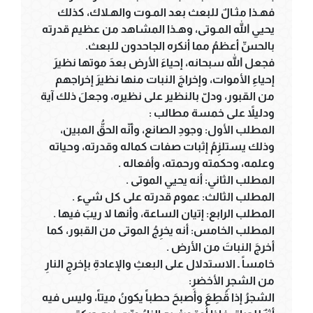
فهـذا مثـالٌ للبعث بعد المـوت والهـلاك، كذلك
يحيي الله المـوتى، وهـذا المشاهد من عظيم قدرته
بالحسِّ أعظمُ مما أنكره الجاحدون للبعث.
فجعل الله سبحانه، إحياءَ الأرض بعدَ موتها نظيرَ
إحياءِ الأموات، وإخراجَ النبات منها نظيرَ إخراجهم
من القبور، ودلّ بالنظير على نظيره، وجعلَ ذلك آية
ودليلاً على خمسة مطالب :
المطلب الأول: وجودِ الصانع، وأنّه الحقُّ المبين،
وذلك يستلزِمُ إثبات صفات كماله وقدرته، وحياته
وعلمه، وحكمته ورحمته، وأفعاله .
المطلب الثاني: أنه يحيي الموتى .
المطلب الثالث: عموم قدرته على كل شيء .
المطلب الرابع: إتيان الساعة، وأنها لا ريبَ فيها .
المطلب الخامس: أنه يخرِجُ الموتى من القبور، كما
أخرجَ النباتَ من الأرض .
خامساً ـ الاستدلال على البعثِ والإعادةِ بإخرجِ النارِ
من الشجرِ الأخضرِ:
الشجرُ إذا قُطِعَ وأصبحَ حطباً يكونُ ميتاً، وليس فيه