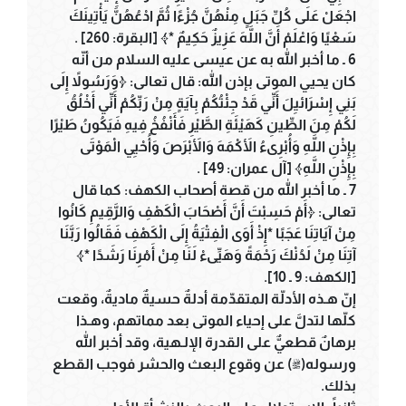
اجْعَلْ عَلَى كُلِّ جَبَلٍ مِنْهُنَّ جُزْءًا ثُمَّ ادْعُهُنَّ يَأْتِينَكَ
سَعْيًا وَاعْلَمْ أَنَّ اللَّهَ عَزِيزٌ حَكِيمٌ *﴾ [البقرة: 260] .
6 ـ ما أخبر الله به عن عيسى عليه السلام من أنّه
كان يحيي الموتى بإذن الله: قال تعالى: ﴿وَرَسُولاً إِلَى
بَنِي إِسْرَائيِلَ أَنِّي قَدْ جِئْتُكُمْ بِآيَةٍ مِنْ رَبِّكُمْ أَنِّي أَخْلُقُ
لَكُمْ مِنَ الطِّينِ كَهَيْئَةِ الطَّيْرِ فَأَنْفُخُ فِيهِ فَيَكُونُ طَيْرًا
بِإِذْنِ اللَّهِ وَأُبْرِىءُ الأَكْمَهَ وَالأَبْرَصَ وَأُحْيِي الْمَوْتَى
بِإِذْنِ اللَّهِ﴾ [آل عمران: 49] .
7 ـ ما أخبر الله من قصة أصحاب الكهف: كما قال
تعالى: ﴿أَمْ حَسِبْتَ أَنَّ أَصْحَابَ الْكَهْفِ وَالرَّقِيمِ كَانُوا
مِنْ آيَاتِنَا عَجَبًا *إِذْ أَوَى الْفِتْيَةُ إِلَى الْكَهْفِ فَقَالُوا رَبَّنَا
آتِنَا مِنْ لَدُنْكَ رَحْمَةً وَهَيِّىءْ لَنَا مِنْ أَمْرِنَا رَشَدًا *﴾
[الكهف: 9 ـ 10].
إنّ هـذه الأدلّة المتقدّمة أدلةٌ حسيةٌ ماديةٌ، وقعت
كلّها لتدلَّ على إحياء الموتى بعد مماتهم، وهـذا
برهانٌ قطعيٌّ على القدرة الإلـهية، وقد أخبر الله
ورسوله(ﷺ) عن وقوع البعث والحشر فوجب القطع
بذلك.