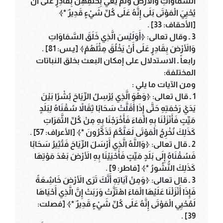
السَّمَاوَاتِ وَالأَرْضَ وَلَمْ يَعْيَ بِخَلْقِهِنَّ بِقَادِرٍ عَلَى أَنْ
يُحْيِيَ الْمَوْتَى بَلَى إِنَّهُ عَلَى كُلِّ شَيْءٍ قَدِيرٌ *﴾
[الأحقاف: 33] .
3 ـ وقال تعالى: ﴿أَوَلَيْسَ الَّذِي خَلَقَ السَّمَاوَاتِ
وَالأَرْضَ بِقَادِرٍ عَلَى أَنْ يَخْلُقَ مِثْلَهُمْ﴾ [يـس: 81] .
رابعاً ـ الاستدلال على إمكان البعث بخلق النباتات
المختلفة:
ومن الآيات ما يلي :
1 ـ قال تعالى: ﴿وَهُوَ الَّذِي يُرْسِلُ الرِّيَاحَ بُشْرًا بَيْنَ
يَدَيْ رَحْمَتِهِ حَتَّى إِذَا أَقَلَّتْ سَحَابًا ثِقَالاً سُقْنَاهُ لِبَلَدٍ
مَيِّتٍ فَأَنْزَلْنَا بِهِ الْمَاءَ فَأَخْرَجْنَا بِهِ مِنْ كُلِّ الثَّمَرَاتِ
كَذَلِكَ نُخْرِجُ الْمَوْتَى لَعَلَّكُمْ تَذَكَّرُونَ *﴾ [الأعراف: 57] .
2 ـ قال تعالى: ﴿وَاللَّهُ الَّذِي أَرْسَلَ الرِّيَاحَ فَتُثِيرُ سَحَابًا
فَسُقْنَاهُ إِلَى بَلَدٍ مَيِّتٍ فَأَحْيَيْنَا بِهِ الأَرْضَ بَعْدَ مَوْتِهَا
كَذَلِكَ النُّشُورُ *﴾ [فاطر: 9] .
3 ـ قال تعالى: ﴿وَمِنْ آيَاتِهِ أَنَّكَ تَرَى الأَرْضَ خَاشِعَةً
فَإِذَا أَنْزَلْنَا عَلَيْهَا الْمَاءَ اهْتَزَّتْ وَرَبَتْ إِنَّ الَّذِي أَحْيَاهَا
لَمُحْيِي الْمَوْتَى إِنَّهُ عَلَى كُلِّ شَيْءٍ قَدِيرٌ *﴾ [فصلت:
39] .