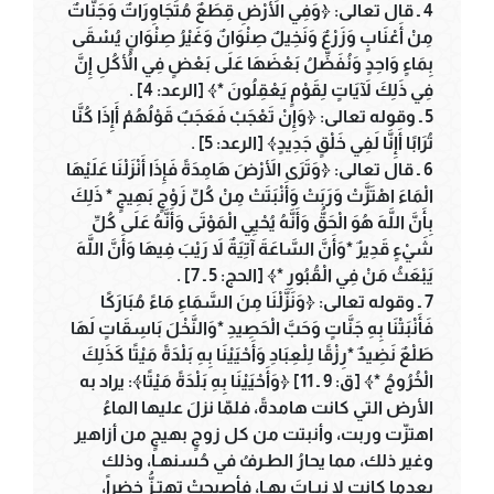
4 ـ قال تعالى: ﴿وَفِي الأَرْضِ قِطَعٌ مُتَجَاوِرَاتٌ وَجَنَّاتٌ
مِنْ أَعْنَابٍ وَزَرْعٌ وَنَخِيلٌ صِنْوَانٌ وَغَيْرُ صِنْوَانٍ يُسْقَى
بِمَاءٍ وَاحِدٍ وَنُفَضِّلُ بَعْضَهَا عَلَى بَعْضٍ فِي الأُكُلِ إِنَّ
فِي ذَلِكَ لآَيَاتٍ لِقَوْمٍ يَعْقِلُونَ *﴾ [الرعد: 4] .
5 ـ وقوله تعالى: ﴿وَإِنْ تَعْجَبْ فَعَجَبٌ قَوْلُهُمْ أَإِذَا كُنَّا
تُرَابًا أَإِنَّا لَفِي خَلْقٍ جَدِيدٍ﴾ [الرعد: 5] .
6 ـ قال تعالى: ﴿وَتَرَى الأَرْضَ هَامِدَةً فَإِذَا أَنْزَلْنَا عَلَيْهَا
الْمَاءَ اهْتَزَّتْ وَرَبَتْ وَأَنْبَتَتْ مِنْ كُلِّ زَوْجٍ بَهِيجٍ * ذَلِكَ
بِأَنَّ اللَّهَ هُوَ الْحَقُّ وَأَنَّهُ يُحْيِي الْمَوْتَى وَأَنَّهُ عَلَى كُلِّ
شَيْءٍ قَدِيرٌ *وَأَنَّ السَّاعَةَ آتِيَةٌ لاَ رَيْبَ فِيهَا وَأَنَّ اللَّهَ
يَبْعَثُ مَنْ فِي الْقُبُورِ *﴾ [الحج: 5 ـ 7] .
7 ـ وقوله تعالى: ﴿وَنَزَّلْنَا مِنَ السَّمَاءِ مَاءً مُبَارَكًا
فَأَنْبَتْنَا بِهِ جَنَّاتٍ وَحَبَّ الْحَصِيدِ *وَالنَّخْلَ بَاسِقَاتٍ لَهَا
طَلْعٌ نَضِيدٌ *رِزْقًا لِلْعِبَادِ وَأَحْيَيْنَا بِهِ بَلْدَةً مَيْتًا كَذَلِكَ
الْخُرُوجُ *﴾ [ق: 9 ـ 11] ﴿وَأَحْيَيْنَا بِهِ بَلْدَةً مَيْتًا﴾: يراد به
الأرض التي كانت هامدةً، فلمّا نزلَ عليها الماءُ
اهتزّت وربت، وأنبتت من كل زوجٍ بهيجٍ من أزاهير
وغير ذلك، مما يحارُ الطـرفُ في حُسنهـا، وذلك
بعدما كانت لا نبـاتَ بهـا، فأصبحتْ تهتـزُّ خضراً،