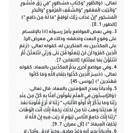
تعالى: ﴿وَالطُّورِ *وَكِتَابٍ مَسْطُورٍ *فِي رَقٍّ مَنْشُورٍ
*وَالْبَيْتِ الْمَعْمُورِ *وَالسَّقْفِ الْمَرْفُوعِ *وَالْبَحْرِ
الْمَسْجُورِ *إِنَّ عَذَابَ رَبِّكَ لَوَاقِعٌ *مَا لَهُ مِنْ دَافِعٍ *﴾
[الطور: 1 ـ 8] .
3 ـ وفي بعض المواضع يأمرُ رسولَه (ﷺ) بالإقسام
على وقوع البعث وتحققه: وذلك في معرض الردّ
على المكذّبين به، المنكرين له، كقوله تعالى: ﴿زَعَمَ
الَّذِينَ كَفَرُوا أَنْ لَنْ يُبْعَثُوا قُلْ بَلَى وَرَبِّي لَتُبْعَثُنَّ ثُمَّ
لَتُنَبَّؤُنَّ بِمَا عَمِلْتُمْ﴾ [التغابن: 7] .
4 ـ وفي مواضع أخرى يذمُّ المكذّبين بالمعاد: كقوله
تعالى: ﴿خَسِرَ الَّذِينَ كَذَّبُوا بِلِقَاءِ اللَّهِ وَمَا كَانُوا
مُهْتَدِينَ *﴾ [يونس: 45] .
5 ـ وأحياناً يمدح المؤمنين بالمعاد: قال تعالى:
﴿وَالرَّاسِخُونَ فِي الْعِلْمِ يَقُولُونَ آمَنَّا بِهِ كُلٌّ مِنْ عِنْدِ
رَبِّنَا وَمَا يَذَّكَّرُ إِلاَّ أُولُو الأَلْبَابِ * رَبَّنَا لاَ تُزِغْ قُلُوبَنَا بَعْدَ
إِذْ هَدَيْتَنَا وَهَبْ لَنَا مِنْ لَدُنْكَ رَحْمَةً إِنَّكَ أَنْتَ الْوَهَّابُ
*رَبَّنَا إِنَّكَ جَامِعُ النَّاسِ لِيَوْمٍ لاَ رَيْبَ فِيهِ إِنَّ اللَّهَ لاَ
يُخْلِفُ الْمِيعَادَ *﴾ [آل عمران: 7 ـ 9] .
6 ـ وأحياناً يخبر أنه وَعْدٌ صادق، وخبرٌ لازمٌ . وأجلٌ لا