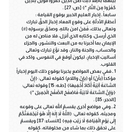
بَيْنَهُمَا بَاطِلاً ذَلِكَ ظَنُّ الَّذِينَ كَفَرُوا فَوَيْلٌ لِلَّذِينَ
كَفَرُوا مِنَ النَّارِ *﴾ [ص: 27] .
سابعاً ـ إخبار العليم الخبير بوقوع القيامة :
أعظمُ الأدلّةِ على وقوع المعاد إخبارُ الحقِّ تبارك
وتعالى بذلك، فَمَنْ امنَ باللهِ، وصدّقَ برسولِه (ﷺ)
الذي أرسلَ، وكتابِه الذي أنزل، فلا مناصَ له من
الإيمانِ بما أخبرنا به من البعث والنشور، والجزاء
والحساب، والجنة والنار، وقد نوَّعَ تبارك وتعالى
أساليبَ الإخبارِ، ليكونَ أوقعَ في النفوس، واكد في
القلوب.
1 ـ ففي بعض المواضع يخبرنا بوقوع ذلك اليوم إخباراً
مؤكداً (بأنّ) أو (بإنّ واللام) كقوله تعالى: ﴿إِنَّ
السَّاعَةَ آتِيَةٌ أَكَادُ أُخْفِيهَا﴾ [طـه: 15] وقوله تعالى:
﴿وَإِنَّ السَّاعَةَ لآَتِيَةٌ فَاصْفَحْ الصَّفْحَ الْجَمِيلَ *﴾
[الحجر: 85] .
2 ـ وفي مواضع أخرى يقسمُ الله تعالى على وقوعه
ومجيئه، كقوله تعالى: ﴿اللَّهُ لاَ إِلَهَ إِلاَّ هُوَ لَيَجْمَعَنَّكُمْ
إِلَى يَوْمِ الْقِيَامَةِ لاَ رَيْبَ فِيهِ﴾ [النساء: 87] ويقسمُ
على تحقق ذلك بما شاء من مخلوقاته، كقوله