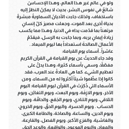
ولو في عالم غير هـذا العالم، وهـذا الإحساسُ
شائعٌ في نفوس البشر، بحيث لا يمكِنُ النظرُ إليه
باستخفاف، ولذلك جاءت الأديانُ السماويةُ مبشرةً
بحياة أخرى بعد الموت، وجعلت مصيرَ كلِّ إنسانٍ
مرتهناً بما قدّمت يداه في الدنيا، وهـذا مما يكسب
زيادةَ إيمانٍ بربه، وبما جاءت به الرسل، فيقدّمُ
الأعمالَ الصالحةَ استعداداً بها ليوم الميعاد .
عاشراً ـ أسماء يوم القيامة:
وقد جاء الحديثُ عن يوم القيامة في القرآن الكريم
مفصّلاً، وسمي بأسماء كثيرة، وهـذا يدلُّ على
تعظيم الشيء، كما هي العادةُ عند العرب، فقد
كانوا إذا عظّموا شيئاً أكثروا له من السماء، ومن
الأسماء التي ذُكِرَتْ في القرآن ليوم القيامة: اليوم
الآخر، ويوم الازِفَة، ويوم البعث، ويوم التغابُن، ويوم
التلاقي، ويوم التنادي، ويوم الجَمْع، والحاقّة، ويوم
الحساب . ويوم الحسرة، واليوم الحقّ، ويوم الخروج،
ويوم الدين، والساعة، والصاخة، والطامة الكبرى،
والغاشية، والفزع الأكبر، ويوم الفصل، والقارعة،
والمعاد، واليوم الموعود، والواقعة، والوعد الحق،