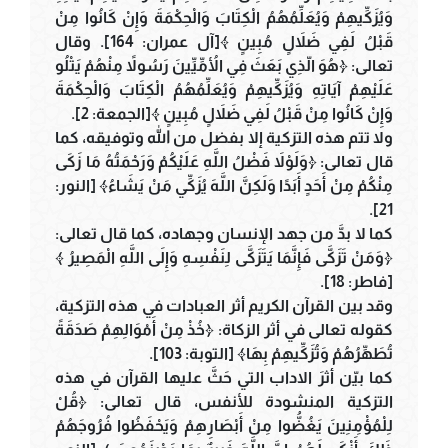
وَيُزَكِّيهِمْ وَيُعَلِّمُهُمُ الْكِتَابَ وَالْحِكْمَةَ وَإِنْ كَانُوا مِنْ
قَبْلُ لَفِي ضَلاَلٍ مُبِينٍ ﴾[آل عمران: 164]. وقال
تعالى: ﴿هُوَ الّذِي بَعَثَ فِي الأُمِّيِّينَ رَسُولاً مِنْهُمْ يَتْلُو
عَلَيْهِمْ آيَاتِهِ وَيُزَكِّيهِمْ وَيُعَلِّمُهُمُ الْكِتَابَ وَالْحِكْمَةَ
وَإِنْ كَانُوا مِنْ قَبْلُ لَفِي ضَلاَلٍ مُبِينٍ ﴾[الجمعة: 2].
ولا تتم هذه التزكية إلا بفضل من الله وتوفيقه، كما
قال تعالى: ﴿وَلَوْلاَ فَضْلُ اللَّهِ عَلَيْكُمْ وَرَحْمَتُهُ مَا زَكَى
مِنْكُمْ مِنْ أَحَدٍ أَبَدًا وَلَكِنَّ اللَّهَ يُزَكِّي مَنْ يَشَاءُ﴾ [النور:
21].
كما لا بدَّ من جهد الإنسان وجهاده، كما قال تعالى:
﴿وَمَنْ تَزَكَّى فَإِنَّمَا يَتَزَكَّى لِنَفْسِهِ وَإِلَى اللَّهِ الْمَصِيرُ ﴾
[فاطر: 18].
وقد بين القرآن الكريم أثر العبادات في هذه التزكية،
كقوله تعالى في أثر الزكاة: ﴿خُذْ مِنْ أَمْوَالِهِمْ صَدَقَةً
تُطَهِّرُهُمْ وَتُزَكِّيهِمْ بِهَا﴾ [التوبة: 103].
كما بيّن أثرَ الاداب التي حَثَّ عليها القرآن في هذه
التزكية المنشودة للأنفس، قال تعالى: ﴿قُلْ
لِلْمُؤْمِنِينَ يَغُضُّوا مِنْ أَبْصَارِهِمْ وَيَحْفَظُوا فُرُوجَهُمْ