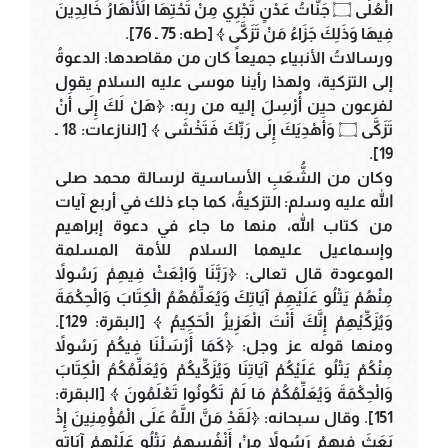
الْعُلَى ۝ جَنَّاتُ عَدْنٍ تَجْرِي مِنْ تَحْتِهَا الأَنْهَارُ خَالِدِينَ
فِيهَا وَذَلِكَ جَزَاءُ مَنْ تَزَكَّى ﴾ [طه: 75 ـ 76].
ورسالاتُ الأنبياء جميعاً كان من مقاصدها: الدعوةُ
إلى التزكية، ولهذا رأينا موسى عليه السلام يقول
لفرعون حين أُرْسِلَ إليه من ربه: ﴿هَلْ لَكَ إِلَى أَنْ
تَزَكَّى ۝ وَأَهْدِيَكَ إِلَى رَبِّكَ فَتَخْشَى ﴾ [النازعات: 18 ـ
19].
وكان من الشُّعَبِ الأساسية لرسالة محمد صلى
الله عليه وسلم: التزكيةُ، كما جاء ذلك في أربع آيات
من كتاب الله، منها ما جاء في دعوة إبراهيم
وإسماعيل عليهما السلام للأمة المسلمة
الموعودة قال تعالى: ﴿رَبَّنَا وَابْعَثْ فِيهِمْ رَسُولاً
مِنْهُمْ يَتْلُو عَلَيْهِمْ آيَاتِكَ وَيُعَلِّمُهُمُ الْكِتَابَ وَالْحِكْمَةَ
وَيُزَكِّيْهِمْ إِنَّكَ أَنْتَ الْعَزِيزُ الْحَكِيمُ ﴾ [البقرة: 129].
ومنها قوله عز وجل: ﴿كَمَا أَرْسَلْنَا فِيكُمْ رَسُولاً
مِنْكُمْ يَتْلُو عَلَيْكُمْ آيَاتِنَا وَيُزَكِّيكُمْ وَيُعَلِّمُكُمُ الْكِتَابَ
وَالْحِكْمَةَ وَيُعَلِّمُكُمْ مَا لَمْ تَكُونُوا تَعْلَمُونَ ﴾ [البقرة:
151]. وقال سبحانه: ﴿لَقَدْ مَنَّ اللَّهُ عَلَى الْمُؤْمِنِينَ إِذْ
بَعَثَ فِيهِمْ رَسُولاً مِنْ أَنْفُسِهِمْ يَتْلُو عَلَيْهِمْ آيَاتِهِ