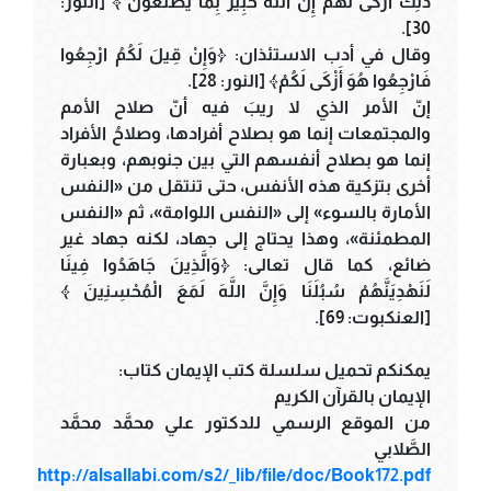
ذَلِكَ أَزْكَى لَهُمْ إِنَّ اللَّهَ خَبِيرٌ بِمَا يَصْنَعُونَ ﴾ [النور:
30].
وقال في أدب الاستئذان: ﴿وَإِنْ قِيلَ لَكُمُ ارْجِعُوا
فَارْجِعُوا هُوَ أَزْكَى لَكُمْ﴾ [النور: 28].
إنّ الأمر الذي لا ريبَ فيه أنّ صلاح الأمم
والمجتمعات إنما هو بصلاح أفرادها، وصلاحُ الأفراد
إنما هو بصلاح أنفسهم التي بين جنوبهم، وبعبارة
أخرى بتزكية هذه الأنفس، حتى تنتقل من «النفس
الأمارة بالسوء» إلى «النفس اللوامة»، ثم «النفس
المطمئنة»، وهذا يحتاج إلى جهاد، لكنه جهاد غير
ضائع، كما قال تعالى: ﴿وَالَّذِينَ جَاهَدُوا فِينَا
لَنَهْدِيَنَّهُمْ سُبُلَنَا وَإِنَّ اللَّهَ لَمَعَ الْمُحْسِنِينَ ﴾
[العنكبوت: 69].
يمكنكم تحميل سلسلة كتب الإيمان كتاب:
الإيمان بالقرآن الكريم
من الموقع الرسمي للدكتور علي محمَّد محمَّد
الصَّلابي
http://alsallabi.com/s2/_lib/file/doc/Book172.pdf