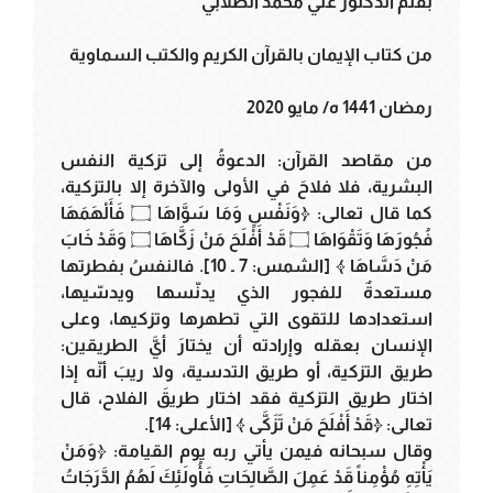
بقلم الدكتور علي محمد الصلابي
من كتاب الإيمان بالقرآن الكريم والكتب السماوية
رمضان 1441 ه/ مايو 2020
من مقاصد القرآن: الدعوةُ إلى تزكية النفس
البشرية، فلا فلاحَ في الأولى والآخرة إلا بالتزكية،
كما قال تعالى: ﴿وَنَفْسٍ وَمَا سَوَّاهَا ۝ فَأَلْهَمَهَا
فُجُورَهَا وَتَقْوَاهَا ۝ قَدْ أَفْلَحَ مَنْ زَكَّاهَا ۝ وَقَدْ خَابَ
مَنْ دَسَّاهَا ﴾ [الشمس: 7 ـ 10]. فالنفسُ بفطرتها
مستعدةٌ للفجور الذي يدنّسها ويدسّيها،
استعدادها للتقوى التي تطهرها وتزكيها، وعلى
الإنسان بعقله وإرادته أن يختارَ أيَّ الطريقين:
طريق التزكية، أو طريق التدسية، ولا ريبَ أنّه إذا
اختار طريق التزكية فقد اختار طريقَ الفلاح، قال
تعالى: ﴿قَدْ أَفْلَحَ مَنْ تَزَكَّى ﴾ [الأعلى: 14].
وقال سبحانه فيمن يأتي ربه يوم القيامة: ﴿وَمَنْ
يَأْتِهِ مُؤْمِناً قَدْ عَمِلَ الصَّالِحَاتِ فَأُولَئِكَ لَهُمُ الدَّرَجَاتُ