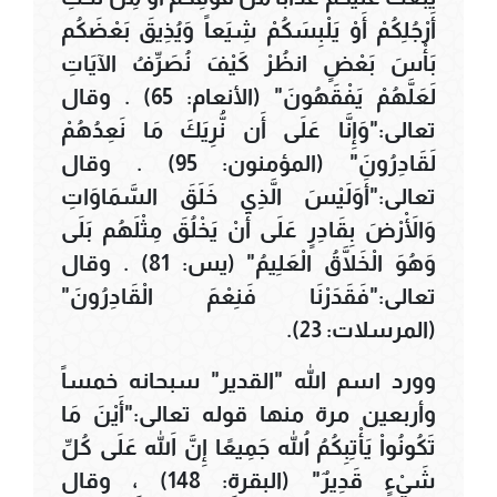
أَرْجُلِكُمْ أَوْ يَلْبِسَكُمْ شِيَعاً وَيُذِيقَ بَعْضَكُم
بَأْسَ بَعْضٍ انظُرْ كَيْفَ نُصَرِّفُ الآيَاتِ
لَعَلَّهُمْ يَفْقَهُونَ" (الأنعام: 65) . وقال
تعالى:"وَإِنَّا عَلَى أَن نُّرِيَكَ مَا نَعِدُهُمْ
لَقَادِرُونَ" (المؤمنون: 95) . وقال
تعالى:"أَوَلَيْسَ الَّذِي خَلَقَ السَّمَاوَاتِ
وَالْأَرْضَ بِقَادِرٍ عَلَى أَنْ يَخْلُقَ مِثْلَهُم بَلَى
وَهُوَ الْخَلَّاقُ الْعَلِيمُ" (يس: 81) . وقال
تعالى:"فَقَدَرْنَا فَنِعْمَ الْقَادِرُونَ"
(المرسلات: 23).
وورد اسم الله "القدير" سبحانه خمساً
وأربعين مرة منها قوله تعالى:"أَيْنَ مَا
تَكُونُواْ يَأْتِبِكُمُ اللّهُ جَمِيعًا إِنَّ اللّهَ عَلَى كُلِّ
شَيْءٍ قَدِيرٌ" (البقرة: 148) ، وقال