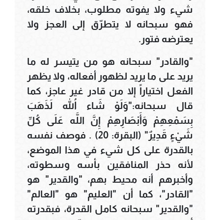
شيء ولا يفوته مطلوب، بخلاف خلقه،
فهو سبحانه لا يتطرّق إلى العجز ولا
يعترضه فتور.
"والقادر" سبحانه هو من يتيسر له ما
يريد على ما يريد لظهور أفعاله، ولا يظهر
الفعل اختياراً إلا من قادر غير عاجز، كما
قال سبحانه:"وَلَوْ شَاء اللّهُ لَذَهَبَ
بِسَمْعِهِمْ وَأَبْصَارِهِمْ إِنَّ اللَّه عَلَى كُلِّ
شَيْءٍ قَدِيرٌ" (البقرة: 20) . فوصف نفسه
بالقدرة على كل شيء في هذا الموضع،
لأنه حذر المنافقين بأسه وسطوته،
وأخبرهم أنه محيط بهم، "والقدير" هو
"القادر"، كما أن "العليم" هو "العالم"
"والقدير" سبحانه كامل القدرة، فبقدرته