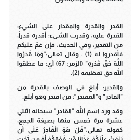
القدر والقدرة والمقدار على الشيء:
القدرة عليه، وقدرت الشيء: أقدره قدراً،
من التقدير، وفي الحديث: فإن غمّ عليكم
فأقدروا له (1) . وقال تعالى:"وَمَا قَدَرُوا
اللَّهَ حَقَّ قَدْرِهِ" (الزمر: 67) أي: ما عظمّوا
الله حق تعظيمه (2).
والقدير: أبلغ في الوصف بالقدرة من
"القادر" و"المقتدر": من أقتدر وهو أبلغ.
وقد ورد اسم الله "القادر" سبحانه اثنتي
عشرة مرة خمس منها بصيغة الجمع،
كقوله تعالى:"قُلْ هُوَ الْقَادِرُ عَلَى أَن
يَبْعَثَ عَلَيْكُمْ عَذَابًا مِّن فَوْقِكُمْ أَوْ مِن تَحْتِ