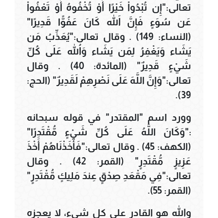
تعالى:"إِن تُبْدُواْ خَيْرًا أَوْ تُخْفُوهُ أَوْ تَعْفُواْ
عَن سُوَءٍ فَإِنَّ اللّهَ كَانَ عَفُوًّا قَدِيرًا"
(النساء: 149) . وقال تعالى:"يُعَذِّبُ مَن
يَشَاء وَيَغْفِرُ لِمَن يَشَاء وَاللّهُ عَلَى كُلِّ
شَيْءٍ قَدِيرٌ" (المائدة: 40) . وقال
تعالى:"وَإِنَّ اللَّهَ عَلَى نَصْرِهِمْ لَقَدِيرٌ" (الحج:
39).
وورد اسم "المقتدر" في قوله سبحانه
:"وَكَانَ اللَّهُ عَلَى كُلِّ شَيْءٍ مُّقْتَدِرًا"
(الكهف: 45) . وقال تعالى:"فَأَخَذْنَاهُمْ أَخْذَ
عَزِيزٍ مُّقْتَدِرٍ" (القمر: 42) . وقال
تعالى:"فِي مَقْعَدِ صِدْقٍ عِندَ مَلِيكٍ مُّقْتَدِرٍ"
(القمر: 55).
والله هو القادر على كل شيء، لا يعجزه