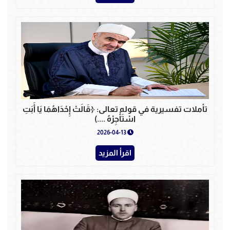
تأملات تفسيرية في قوله تعالى: ﴿قَالَتْ إِحْدَاهُمَا يَا أَبَتِ
اسْتَأْجِرْهُ ....)
2026-04-13
اقرأ المزيد