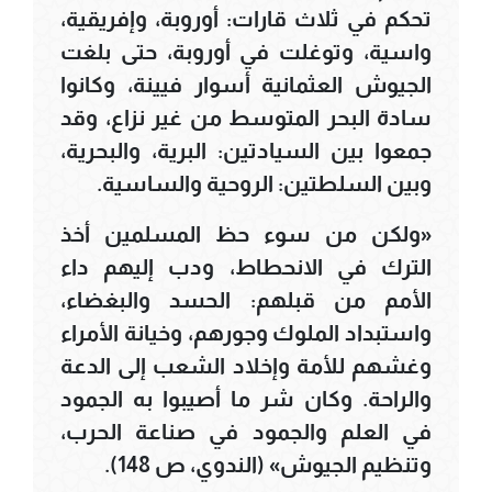
تحكم في ثلاث قارات: أوروبة، وإفريقية،
واسية، وتوغلت في أوروبة، حتى بلغت
الجيوش العثمانية أسوار فيينة، وكانوا
سادة البحر المتوسط من غير نزاع، وقد
جمعوا بين السيادتين: البرية، والبحرية،
وبين السلطتين: الروحية والساسية.
«ولكن من سوء حظ المسلمين أخذ
الترك في الانحطاط، ودب إليهم داء
الأمم من قبلهم: الحسد والبغضاء،
واستبداد الملوك وجورهم، وخيانة الأمراء
وغشهم للأمة وإخلاد الشعب إلى الدعة
والراحة. وكان شر ما أصيبوا به الجمود
في العلم والجمود في صناعة الحرب،
وتنظيم الجيوش» (الندوي، ص 148).