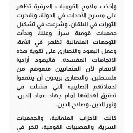
وأخذت ملامح القوميات العرقية تظهر
على مسرح الأحداث في الدولة، وتفجرت
الثورات في البلقان، وشرعت في تشكيل
جمعيات قومية سراً، وعلناً، وبدأت
التوجهات العلمانية تظهر في الأمة،
وعمل اليهود والنصارى على تقوية هذه
الاتجاهات المفسدة. فاليهود أرادوا
الانتقام لأن العثمانيين منعوهم من
فلسطين، والنصارى يريدون أن ينتقموا
لحملاتهم الصليبية التي فشلت في
تحقيق أهدافها أمام جهاد عماد الدين،
ونور الدين، وصلاح الدين.
كانت الأحزاب العلمانية، والجمعيات
السرية، والعصبيات القومية، تنخر في