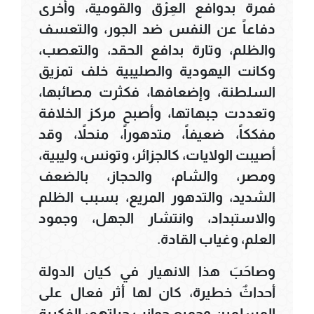
فمرة بدوافع العِرْق والقومية، وأخرى
دفاعاً عن النفس ضد الجور، والتعسف
والظلم، وتارة بدافع الحقد، والتعصب،
وكانت اليهودية والصليبية خلف تمزيق
السلطنة، وإضعافها، فكثرت مصائبها،
وتعددت جبهاتها، وأصبح مركز الخلافة
مفككاً، ضعيفاً، متدهوراً، منحلاً، وقد
أصيبت الولايات، كالجزائر، وتونس، وليبية،
ومصر، والشام، والحجاز، بالضعف
الشديد، والتدهور المريع، بسبب الظلم
والاستبداد، وانتشار الجهل، وجمود
العلم، وغياب القادة.
وصاحَبَ هذا الانهيار في كيان الدولة
أحداثٌ خطيرة، كان لها أثر فعال على
المسلمين وجميع جوانب حياتهم: الفكرية