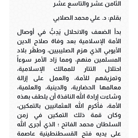
الثامن عشر والتاسع عشر
بقلم: د. علي محمد الصلابي
بدأ الضعف والانحلال يَدِبُّ في أوصال
الأمة الإسلامية بعد وفاة صلاح الدين
الأيوبي الذي هزم الصليبيين، وطهَّر بلاد
المسلمين منهم، ومما زاد الأمر سوءاً
احتلال التتار للممالك الإسلامية،
وتمزيقهم للأمة، والعمل على إزالة
معالمها الحضارية، والدينية، والعلمية،
وشاءت إرادة الله النافذة أن يلطف بهذه
الأمة، فأكرم الله العثمانيين بالتمكين،
وكان قمة ذلك التمكين في زمن
السلطان محمد الفاتح ؛ الذي أجرى الله
على يديه فتح القسطنطينية عاصمة