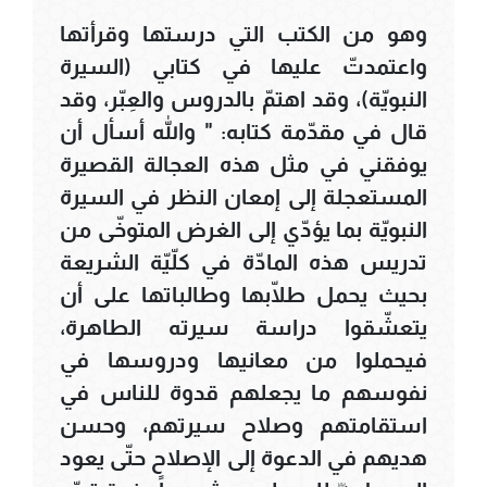
وهو من الكتب التي درستها وقرأتها
واعتمدتّ عليها في كتابي (السيرة
النبويّة)، وقد اهتمّ بالدروس والعِبّر، وقد
قال في مقدّمة كتابه: " والله أسأل أن
يوفقني في مثل هذه العجالة القصيرة
المستعجلة إلى إمعان النظر في السيرة
النبويّة بما يؤدّي إلى الغرض المتوخّى من
تدريس هذه المادّة في كلّيّة الشريعة
بحيث يحمل طلّابها وطالباتها على أن
يتعشّقوا دراسة سيرته الطاهرة،
فيحملوا من معانيها ودروسها في
نفوسهم ما يجعلهم قدوة للناس في
استقامتهم وصلاح سيرتهم، وحسن
هديهم في الدعوة إلى الإصلاح حتّى يعود