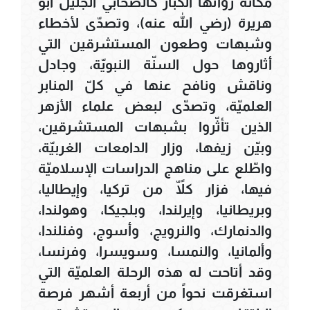
مكانة رواتها الكبار كالصحابيّ الجليل أبو
هريرة (رضي الله عنه)، وتصدّى لأخطاء
وشبهات وطعون المستشرقين التي
أثاروها حول السنّة النبويّة، وجادل
وناقش ونافح عنها في كلّ المنابر
العلميّة، وتصدّى لبعض علماء الأزهر
الذين تأثّروا بشبهات المستشرقين،
وبيّن زيفها، وزار الدامعات الغربيّة،
واطّلع على مناهج الدراسات الإسلاميّة
فيها، فزار كلّاً من تركيا، وإيطاليا،
وبريطانيا، وإيرلندا، وبلجيكا، وهولندا،
والدنمارك، والنرويج، وأسوج، وفنلندا،
وألمانيا، والنمسا، وسويسرا، وفرنسا،
وقد أتاحت له هذه الرحلة العلميّة التي
استغرقت نحواً من أربعة أشهر فرصة