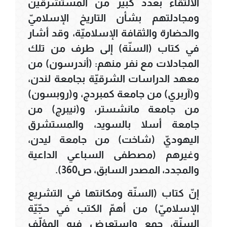
الالتقاء بعدد كبير من المستشرقين
ومجادلتهم بشأن التاريخ الإسلاميّ
والحضارة والثقافة الإسلاميّة، وقد أشار
في كتاب (السنّة) إلى طرف من تلك
المجادلات مع نفر منهم: (أندرسون) من
معهد الدراسات الشرقيّة بجامعة لندن،
و(آربري) من جامعة كمبردج، و(روبسون)
من جامعة مانشستر، و(نيبرج) من
جامعة أسلا بالسويد، والمستشرق
اليهوديّ (شاخت) من جامعة ليدن،
وغيرهم (مصطفى السباعي الداعية
والمجدد، المصدر السابق، ص360).
إنّ كتاب (السنّة ومكانتها في التشريع
الإسلاميّ) من أهمّ الكتب في حجّيّة
السنّة، جمع واستعرض فيه المؤلّف