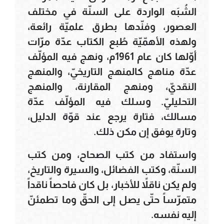
الشُبَه الواردة على السنّة في مختلف
العصور، وفنّدها بطرق علميّة رائعة،
ولهذه الأهمّيّة طُبع الكتاب عدّة مرّات
أوّلها كان عام 1961م، ونهج فيه المؤلّف
عدّة مناهج كالمنهج التاريخيّ، والمنهج
النقديّ، ومنهج المقارنة، والمنهج
التحليليّ. وسلك فيه المؤلّف عدّة
مسالك، فتارة يرجع عند قوّة الدليل،
وتارة يوفق إن مكن ذلك.
واستفاد من كتب الصحاح، ومن كتب
السنّة، وكتب الفضائل، والسيرة والتاريخ،
ولم يكن ناقلاً للأخبار، بل كان فاحصاً ناقداً
متمرّساً حتّى يصل إلى الحقّ وما تطمئنّ
إليه نفسه.