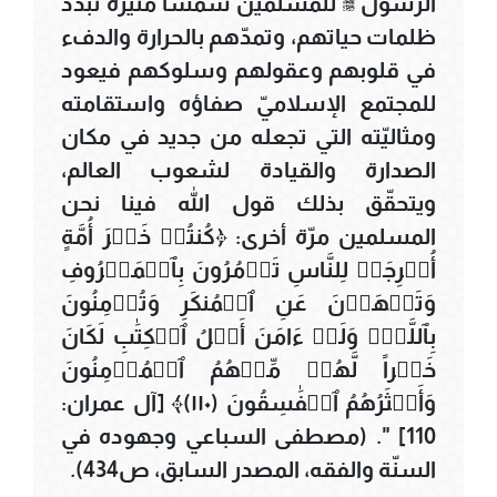
الرسول ﷺ للمسلمين شمساً منيرة تبدّد
ظلمات حياتهم، وتمدّهم بالحرارة والدفء
في قلوبهم وعقولهم وسلوكهم فيعود
للمجتمع الإسلاميّ صفاؤه واستقامته
ومثاليّته التي تجعله من جديد في مكان
الصدارة والقيادة لشعوب العالم،
ويتحقّق بذلك قول الله فينا نحن
المسلمين مرّة أخرى: ﴿كُنتُمۡ خَيۡرَ أُمَّةٍ
أُخۡرِجَتۡ لِلنَّاسِ تَأۡمُرُونَ بِٱلۡمَعۡرُوفِ
وَتَنۡهَوۡنَ عَنِ ٱلۡمُنكَرِ وَتُؤۡمِنُونَ
بِٱللَّهِۗ وَلَوۡ ءَامَنَ أَهۡلُ ٱلۡكِتَٰبِ لَكَانَ
خَيۡراً لَّهُمۚ مِّنۡهُمُ ٱلۡمُؤۡمِنُونَ
وَأَكۡثَرُهُمُ ٱلۡفَٰسِقُونَ (١١٠)﴾ [آل عمران:
110] ". (مصطفى السباعي وجهوده في
السنّة والفقه، المصدر السابق، ص434).