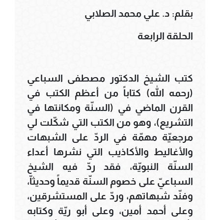
بقلم: د. علي محمد الصلابي
الحلقة الرابعة
كتب الشيخ الدكتور مصطفى السباعي
(رحمه الله) كتاباً من أعظم الكتب في
القرن الماضي في (السنّة ومكانتها في
التشريع)، وهو من الكتب التي شكّلت لي
مرجعيّة مهمّة في الردّ على الشبهات
والأغاليط والأكاذيب التي نشرها أعداء
السنّة النبويّة، فقد ردّ فيه الشيخ
السباعيّ على خصوم السنّة قديماً وحديثاّ،
وفنّد شبهاتهم، وردّ على المستشرقين،
وعلى أحمد أمين، وعلى أبو ريّة وكتابه