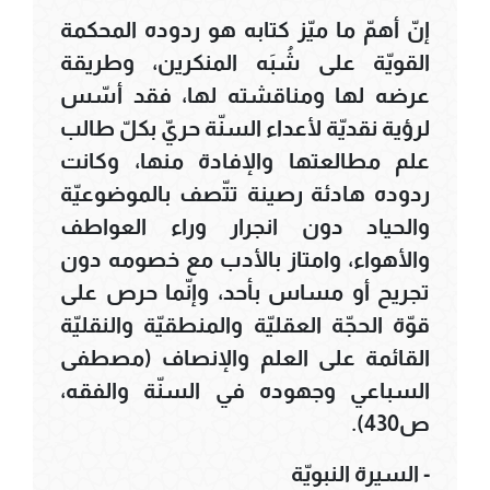
إنّ أهمّ ما ميّز كتابه هو ردوده المحكمة
القويّة على شُبَه المنكرين، وطريقة
عرضه لها ومناقشته لها، فقد أسّس
لرؤية نقديّة لأعداء السنّة حريّ بكلّ طالب
علم مطالعتها والإفادة منها، وكانت
ردوده هادئة رصينة تتّصف بالموضوعيّة
والحياد دون انجرار وراء العواطف
والأهواء، وامتاز بالأدب مع خصومه دون
تجريح أو مساس بأحد، وإنّما حرص على
قوّة الحجّة العقليّة والمنطقيّة والنقليّة
القائمة على العلم والإنصاف (مصطفى
السباعي وجهوده في السنّة والفقه،
ص430).
- السيرة النبويّة