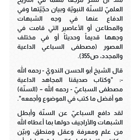
العلميّ للسنّة النبويّة وبيان حجّيّتها وفي
الدفاع عنها في وجه الشبهات
والمطاعن أو الأعاصير التي قامت في
وجهها قديماً وحديثاً أو في مختلف
العصور (مصطفى السباعي الداعية
والمجدد، ص355).
قال الشيخ أبو الحسن الندويّ - رحمه الله
-: "وكتاب صديقنا المجاهد الداعية
مصطفى السباعيّ - رحمه الله – (السنّة)
هو أفضل ما كتب في الموضوع وأجمعه".
لقد دافع السباعيّ عن السنّة وأبطل
الشبهات والأراجيف حولها بما أعطاه الله
من علم ومعرفة وعقل ومنطق، وبيّن