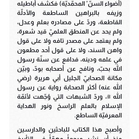
(أضواء السنّ’ المحمّديّة) فكشف أباطيله
وزيفه بالبراهين الساطعة والأدلّة
القاطعة، وردّ على مصادره بعلم وعدل،
ولم يحد عن المنطق العلميّ قيد شعرة،
ولم يعتمد على مصدر تافه ولا على قول
واهن السند، ولا على قول أحد مطعون
في علمه ودينه، فدافع عن سنّة رسول
الله بحبّ، ونافح عن أصحابه بودّ، وبيّن
مكانة الصحابيّ الجليل أبي هريرة (رضي
الله عنه) أكثر الصحابة رواية عن رسول
الله ﷺ، وردّ الشبهات التي وُجّهت لأئمّة
الإسلام بالعلم الراسخ ونور الهداية
المعرفيّة الساطع.
وأصبح هذا الكتاب للباحثين والدارسين
منذ أن نشر مرجعاً مهمّاً في التأريخ