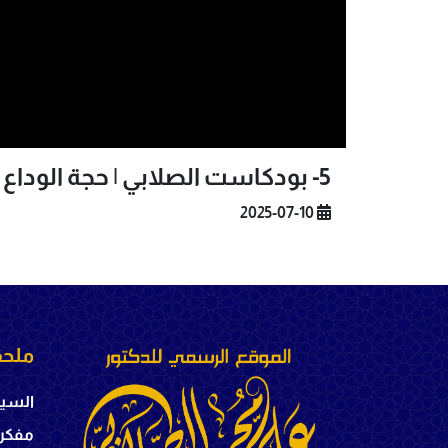
5- بودكاست الصلابي | حجة الوداع والفراق العظيم
2025-07-10
ملحق
السير
مفكر