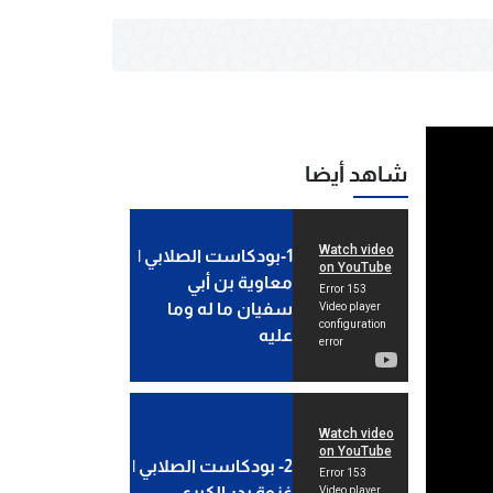
شاهد أيضا
1-بودكاست الصلابي |
معاوية بن أبي
سفيان ما له وما
عليه
2- بودكاست الصلابي |
غزوة بدر الكبرى