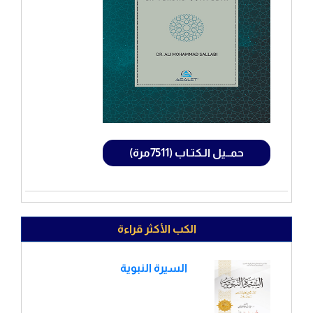
حمــيل الـكتـاب (7511مرة)
الكب الأكثر قراءة
السيرة النبوية