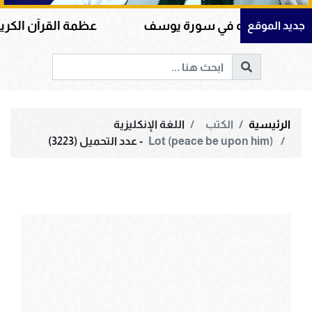
 الله في سورة يوسف
عظمة القرآن الكريم في هداية 
جديد الموقع
الرئيسية
الكتب
اللغة الإنكليزية
Lot (peace be upon him) ‎
- عدد التحميل (3223)