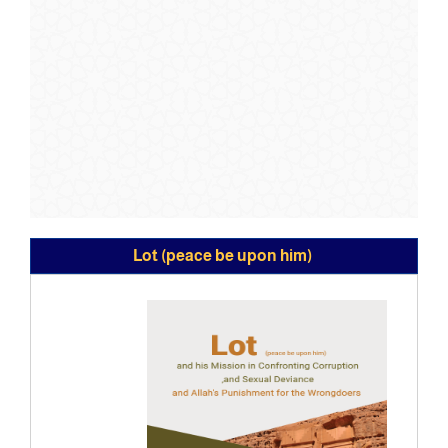
Lot (peace be upon him) ‎