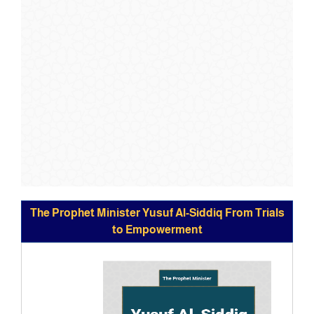
The Prophet Minister Yusuf Al-Siddiq From Trials
to ‎Empowerment