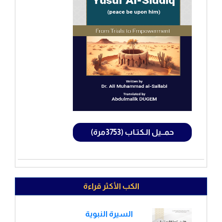
حمــيل الـكتـاب (3753مرة)
الكب الأكثر قراءة
السيرة النبوية