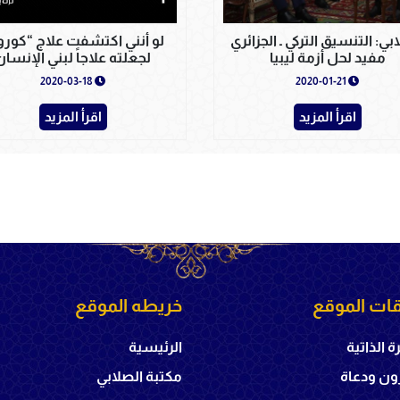
بي: التنسيق التركي ـ الجزائري
لو أنني اكتشفت علاج “كورون
مفيد لحل أزمة ليبيا
لجعلته علاجاً لبني الإنسان
2020-03-18
2020-01-21
اقرأ المزيد
اقرأ المزيد
ات الموقع
خريطه الموقع
ة الذاتية
الرئيسية
ون ودعاة
مكتبة الصلابي