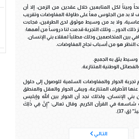
حاً وبيناً لكل المتابعين خلال عقدين من الزمن، إلا أن
طاف لا بد من الجلوس معاً على طاولة المفاوضات وتقريب
وماسية، ولا بد من وسيط موثوق لدى الطرفين، فجاءت
ذلك الدور... وتلك التجربة قدمت لنا دروساً من أهمها:
افي بين المتخاصمين وذلك مطلباً لعقلاء بني الإنسان.
ت النظر هو من أسباب نجاح المفاوضات.
 تجربة الحوار والمفاوضات السلمية للوصول إلى حلول
 الأطراف المتنازعة، ويبقى الحوار والعقل والمنطق
ني الإنسان، ولذلك نجد أن الحوار بين الله وإبليس
سعة في القرآن الكريم. وقال تعالى: "إِنَّ فِي ذَٰلِكَ
ٌ" (ق: 37).
___
التـالـي