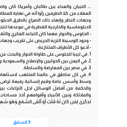
... التبيان والعداء بين طالبان وأمريكا كان واض
العقلاء من كلا الطرفين رأوا أنه في نهاية الم
وجهات النظر وإنهاء ذلك الصراع بالطرق الدبل
الدبلوماسية والخارجية القطرية في موعدها لتنجز 
- الجلوس والحوار مهما كان التباعد الفكري والثق
- وجود الوسيط النزيه الحريص على تقريب وجها
- أدعو كل الأطراف المتنازعة:
1. في ليبيا للجلوس على طاولة الحوار والبحث عن وسيط يثق به الجميع.
2. في اليمن بين الحوثيين والإصلاح والسعودية والفصائل الوطنية المتنازعة.
3. في مصر بين المعارضة والسلطة.
4. في كل مناطق في عالمنا الملتهب لاستلهام
وسط وأسس عامة وقيم إنسانية رفيعة ترضى عنها
والحكمة من أفضل الوسائل لحل النزاعات بين ب
والملائكة وبين الأنبياء وأقوامهم أخذ مساحات شا
لَذِكْرَىٰ لِمَن كَانَ لَهُ قَلْبٌ أَوْ أَلْقَى السَّمْعَ وَهُوَ شَهِيد
السابق