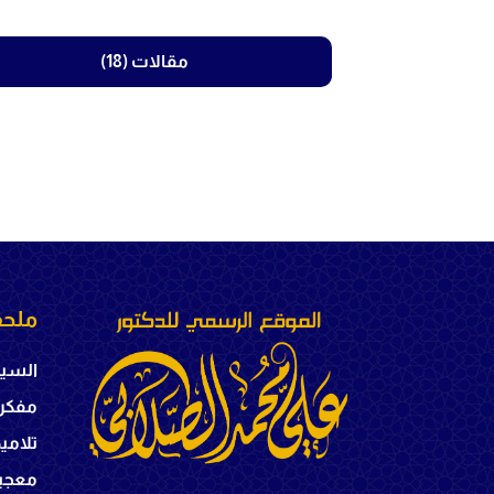
مقالات (18)
ملحق
السير
مفكر
تلامي
معجبي