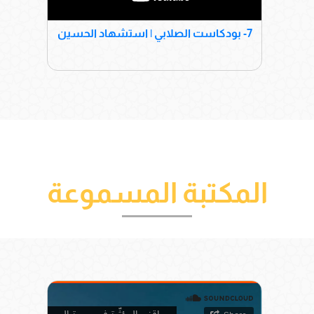
صلاة
7- بودكاست الصلابي | استشهاد الحسين
6- 
المكتبة المسموعة