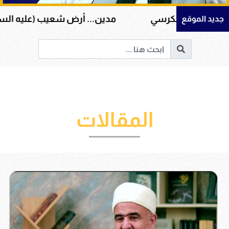
الكرسي
مدين... أرض شعيب (عليه السلام) وشاهدٌ ع
جديد الموقع
المقالات