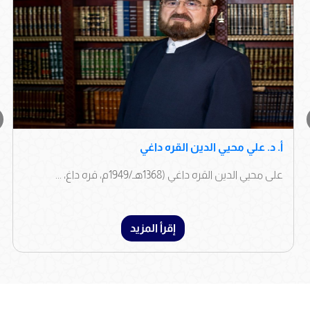
أ. د. علي محيي الدين القره داغي
على محيي الدين القره داغي (1368هـ/1949م، قره داغ، ...
إقرأ المزيد