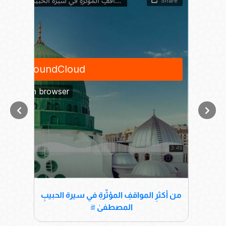
من أكثرِ المواقفِ المؤثّرةِ في سيرة الحبيبِ
كتاب 
المصطفىٰ ﷺ