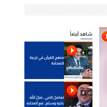
شاهد أيضاً
منهج القرآن في تربية
الصحابة
تعاملُ النبي ـ صلَّ الله
عليهِ وسلم ـ مع أصحابهِ