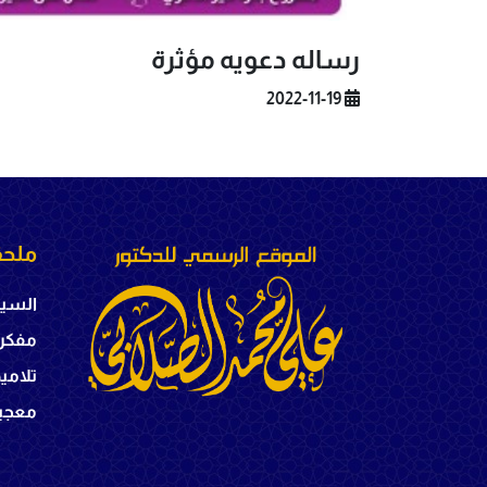
رساله دعويه مؤثرة
2022-11-19
ملحق
السير
مفكر
تلامي
معجبي