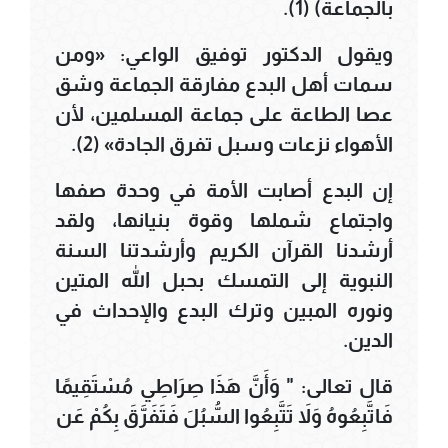
بالجماعة) (1).
ويقول الدكتور توفيق الواعي: «ومن
سمات أهل البدع مفارقة الجماعة وشق
عصا الطاعة على جماعة المسلمين، لأن
الأهواء نزعات وسبل تفرق الجادة» (2).
إن البدع أصابت الأمة في وحدة صفها
واجتماع شملها وقوة بنيانها، ولقد
أرشدنا القرآن الكريم وأرشدتنا السنة
النبوية إلى التمسك بحبل الله المتين
ونوره المبين وترك البدع والإحداث في
الدين.
قال تعالى: " وَأَنَّ هَذَا صِرَاطِي مُسْتَقِيمًا
فَاتَّبِعُوهُ وَلاَ تَتَّبِعُوا السُّبُلَ فَتَفَرَّقَ بِكُمْ عَن