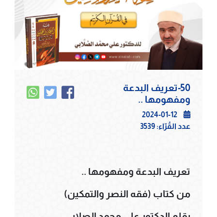
50-تعريف البدعة
ومفهومها ..
2024-01-12
عدد القُرّاء:
3539
تعريف البدعة ومفهومها ..
من كتاب (فقه النصر والتمكين)
بقلم الدكتور علي محمد الصلابي