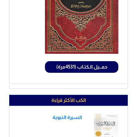
حمــيل الـكتـاب (4531مرة)
الكب الأكثر قراءة
السيرة النبوية