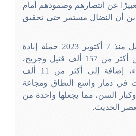
عبيرًا عن انتصارهم وصمودهم أمام
كدين أن النضال مستمر حتى تحقيق
وبدعم أمريكي، شنت إسرائيل منذ 7 أكتوبر 2023 حملة إبادة
جماعية في غزة، أسفرت عن أكثر من 157 ألف قتيل وجريح،
غالبيتهم من الأطفال والنساء، إضافة إلى أكثر من 11 ألف
 في دمار واسع النطاق ومجاعة
كبار السن، مما يجعلها واحدة من
لعصر الحديث
.