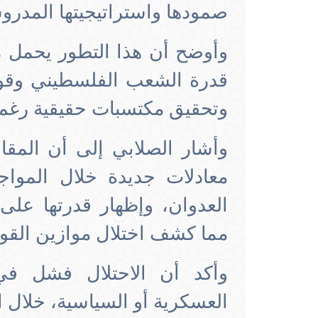
صمودها واستراتيجيتها المدرو
وأوضح أن هذا التطور يحمل ر
قدرة الشعب الفلسطيني وقواه
وتحقيق مكتسبات حقيقية رغم 
وأشار الصلابي إلى أن المق
معادلات جديدة خلال المواج
العدوان، وإظهار قدرتها على 
مما كشف اختلال موازين القو
وأكد أن الاحتلال فشل في 
العسكرية أو السياسية، خلال ال