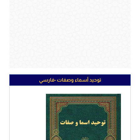
توحيد أسماء وصفات -فارسي