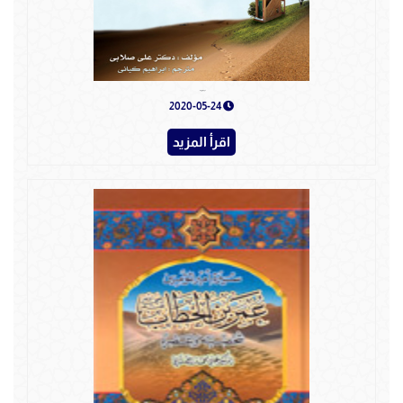
أبو بكر صديق - فارسي
2020-05-24
اقرأ المزيد