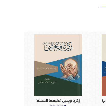
م)
زكريا ويحيى (عليهما السلام)