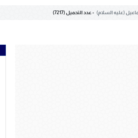
اعيل (عليه السلام)
- عدد التحميل (7217)