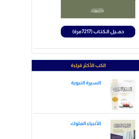
حمــيل الـكتـاب (7217مرة)
الكب الأكثر قراءة
السيرة النبوية
الأنبياء الملوك