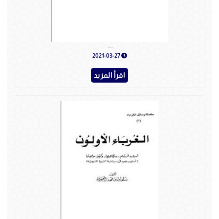
الغرباء الأولون - الجزء الأول
2021-03-27
اقرأ المزيد