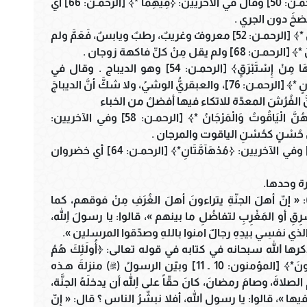
فقال في الأُوليين: ﴿فِيهِمَا عَيْنَانِ تَجْرِيَانِ *﴾ [الرحمـن: 50] وقال في الآخريين: ﴿فِيهِمَا *﴾ [الرحمـن: 66] أي
نضخَ دون الجري .
وقال في الأُوليينِ: ﴿فِيهِمَا مِنْ كُلِّ فَاكِهَةٍ زَوْجَانِ *﴾ [الرحمـن: 52] معروفٌ وغريبٌ، رطبٌ ويابسٌ، فَعَمَّ ولم
مِنْ كلِّ فاكهة زوجان .
وقال في الأُوليين: ﴿مُتَّكِئِينَ عَلَى فُرُشٍ بَطَائِنُهَا مِنْ إِسْتَبْرَقٍ﴾ [الرحمـن: 54] وهو الديباج . وقال في
الآخريين: ﴿مُتَّكِئِينَ عَلَى رَفْرَفٍ خُضْرٍ وَعَبْقَرِيٍّ حِسَانٍ *﴾ [الرحمـن: 76]، والعبقريُّ الوشيُ، ولا شكَّ أنَّ الديباجَ
َّ الفُرُشَ المعدّة للاتكاء فيها أفضلُ من الخباء
وقال في الأُوليين في صفة الحور العين: ﴿كَأَنَّهُنَّ الْيَاقُوتُ وَالْمَرْجَانُ *﴾ [الرحمـن: 58] وفي الآخريين:
وقال في الأُوليين: ﴿ذَوَاتَا أَفْنَانٍ *﴾ [الرحمـن: 48] وفي الآخريين: ﴿مُدْهَآمَّتَانِ*﴾ [الرحمـن: 64] أي خضروان
رة وحدها.
« إنّ أهلَ الجنّةِ يتراءونَ أهلَ الغُرَفِ مِنْ فوقهم، كما
مَشرِقِ أو المَغْرِبِ لتفاضُلِ ما بينهم »، قالوا: يا رسولَ اللهِ،
والذي نفسِي بيدِهِ رجالٌ امنوا باللهِ وصدّقوا المرسلين ».
ها الله سبحانه في كتابه في قوله تعالى: ﴿أُولَئِكَ هُمُ
الْوَارِثُونَ *الَّذِينَ يَرِثُونَ الْفِرْدَوْسَ هُمْ فِيهَا خَالِدُونَ*﴾ [المؤمنون: 10 ـ 11] وبيّن الرسولُ (ﷺ) منزلةَ هـذه
صلاةَ، وصامَ رمضانَ، كانَ حقّاً على اللهِ أن يدخلَهُ الجنَّة،
فيها »، قالوا: يا رسول الله، أفلا نبشّرُ الناس ؟ قال: « إنّ