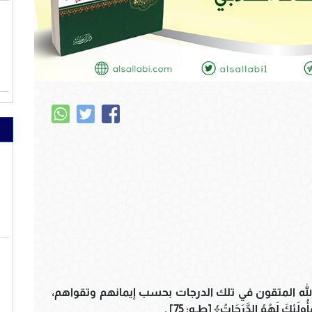
ءُ الله المتقون في تلك الدرجات بحسب إيمانهم وتقواهم،
لَئِكَ لَهُمُ الدَّرَجَاتُ﴾ [طـه: 75] .