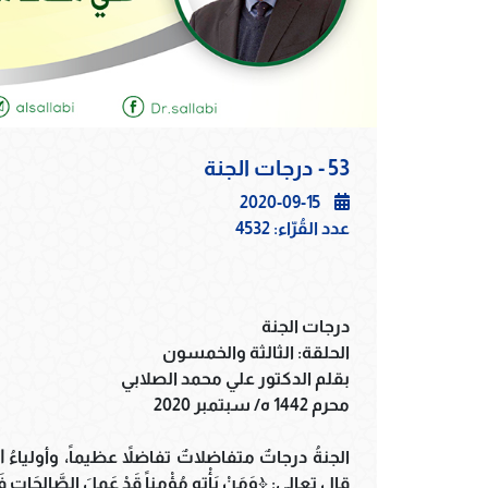
53 - درجات الجنة
2020-09-15
عدد القُرّاء:
4532
درجات الجنة
الحلقة: الثالثة والخمسون
بقلم الدكتور علي محمد الصلابي
محرم 1442 ه/ سبتمبر 2020
الجنةُ درجاتٌ متفاضلاتٌ تفاضلاً عظيماً، وأوليا
قال تعالى: ﴿وَمَنْ يَأْتِهِ مُؤْمِناً قَدْ عَمِلَ الصَّالِحَاتِ فَأُو