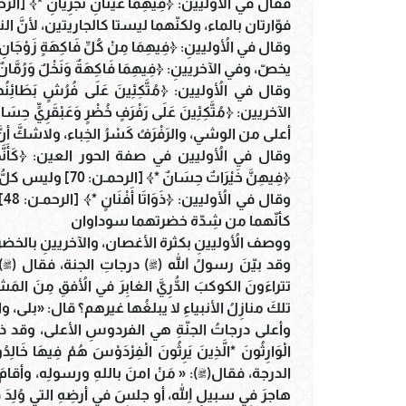
فوّارتان بالماء، ولكنّهما ليستا كالجاريتين، لأنَّ ال
يخصّ، وفي الآخريينِ: ﴿فِيهِمَا فَاكِهَةٌ وَنَخْلٌ وَرُمَّانٌ *﴾ [الرحمـن: 68] ولم يقل 
أعلى من الوشي، والرَفْرَفُ كَسْرُ الخِباء، ولاشكَّ أن
﴿فِيهِنَّ خَيْرَاتٌ حِسَانٌ *﴾ [الرحمـن: 70] وليس كلُّ حُسْنٍ كحُسْنِ الياقوت والمرجان .
كأنّهما من شِدّة خضرتهما سوداوان
ووصف الأُوليينِ بكثرة الأغصان، والآخريينِ بالخض
وقد بيّنَ رسولُ الله (ﷺ) درجاتِ الجنة، فقال (ﷺ): 
تتراءَونَ الكوكبَ الدُّرِيَّ الغابِرَ في الأُفقِ مِنَ ال
تلكَ منازِلُ الأنبياءِ لا يبلغُها غيرهم؟ قال: «بلى، 
وأعلى درجاتُ الجنّةِ هي الفردوسِ الأعلى، وقد ذكر
الدرجة، فقال(ﷺ): « مَنْ امنَ باللهِ ورسولِه، وأقامَ ال
هاجرَ في سبيلِ اللهِ، أو جلسَ في أرضِهِ التي وُلِدَ 