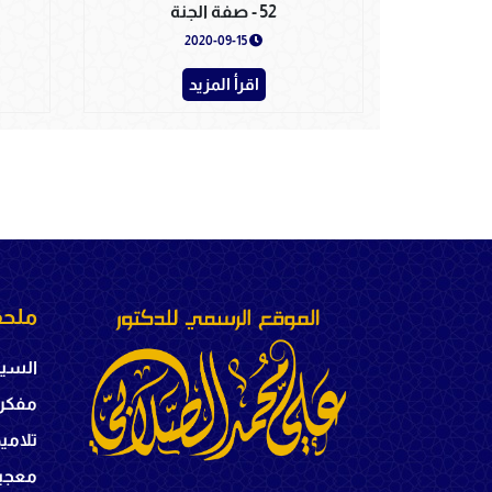
52 - صفة الجنة
2020-09-15
اقرأ المزيد
ملحق
السير
مفكر
تلامي
معجبي