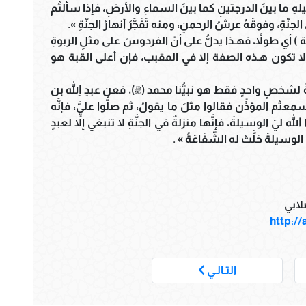
يلهِ ما بينَ الدرجتينِ كما بينَ السماءِ والأرضِ، فإذا سألتُم
ّةِ، وفوقَهُ عرشُ الرحمنِ، ومنه تَفَجَّرُ أنهارُ الجنّةِ ».
 ) أي طولاً، فهـذا يدلُّ على أنّ الفردوسَ على مثلِ الربوةِ
: ولا تكون هـذه الصفة إلا في المقبب، فإن أعلى القبة هو
شخصٍ واحدٍ فقط هو نبيُّنا محمد (ﷺ)، فعن عبدِ اللهِ بن
معتُم المؤذِّن فقالوا مثلَ ما يقولُ، ثم صلُّوا عليَّ، فإنَّه
وا الله ليَ الوسيلةَ، فإنَّها منزلةٌ في الجنَّةِ لا تنبغي إلاّ لعبدٍ
لوسيلةَ حَلَّتْ له الشَّفَاعَةُ » .
لابي
http:/
___
التـالـي