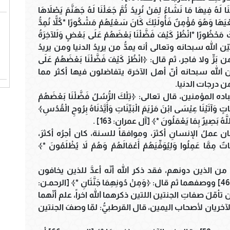
 فِيهَا مَا نَشَاءُ لِمَنْ نُرِيدُ ثُمَّ جَعَلْنَا لَهُ جَهَنَّمَ يَصْلاَهَا
هَا وَهُوَ مُؤْمِنٌ فَأُولَئِكَ كَانَ سَعْيُهُمْ مَشْكُورًا *كُلاًّ نُمِدُّ
ِكَ مَحْظُورًا *انْظُرْ كَيْفَ فَضَّلْنَا بَعْضَهُمْ عَلَى بَعْضٍ وَلَلآخِرَةُ
 دَرَجَاتٍ وَأَكْبَرُ تَفْضِيلاً *﴾ [الإسراء: 18 ـ 21] فبيّن الله سبحانه وتعالى أنه يمدُّ من يريدُ الدنيا ومن يريدُ
ولا فاجر، ثم قال: ﴿انْظُرْ كَيْفَ فَضَّلْنَا بَعْضَهُمْ عَلَى
يلاً *﴾ فبيَّن الله سبحانه أنّ أهل الآخرة يتفاضلون فيها أكثر مما
ن درجات الدنيا.
ؤمنين، قال تعالى: ﴿تِلْكَ الرُّسُلُ فَضَّلْنَا بَعْضَهُمْ
 وَآتَيْنَا عِيْسَى ابْنَ مَرْيَمَ الْبَيِّنَاتِ وَأَيَّدْنَاهُ بِرُوحِ الْقُدُسِ﴾
عملُ الإنسانِ أكثرَ، وموافقاً للسنة، كان أجرُه أكثرَ،
ا عَمِلُوا وَلِيُوَفِّيَهُمْ أَعْمَالَهُمْ وَهُمْ لاَ يُظْلَمُونَ *﴾
من الذين دونهم، فقد ذكر الله أنّه أعدَّ للذين يخافون
جنتين: ﴿وَلِمَنْ خَافَ مَقَامَ رَبِّهِ جَنَّتَانِ *﴾ [الرحمـن: 46] ووصفهما ثم قال: ﴿وَمِنْ دُونِهِمَا جَنَّتَانِ *﴾ [الرحمـن:
تأمّلَ صفاتِ الجنتين اللتين ذكرهما الله اخراً، علم أنّهما
لآخريان لأصحاب اليمين، قال القرطبيُّ: لمّا وصفَ الجنتين