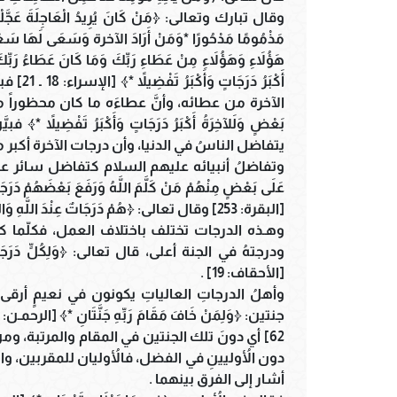
وقال تبارك وتعالى: ﴿مَنْ كَانَ يُرِيدُ الْعَاجِلَةَ عَجَّلْنَا لَهُ
مَذْمُومًا مَدْحُورًا *وَمَنْ أَرَادَ الآخرة وَسَعَى لَهَا سَعْيَ
هَؤُلاَءِ وَهَؤُلاَءِ مِنْ عَطَاءِ رَبِّكَ وَمَا كَانَ عَطَاءُ رَبّ
أَكْبَرُ
الآخرة من عطائه، وأنَّ عطاءَه ما كان محظوراً من بَرٍّ 
بَعْضٍ وَلَلآخِرَةُ أَكْبَرُ دَرَجَاتٍ وَأَكْبَرُ تَفْضِ
يتفاضل الناسُ في الدنيا، وأن درجات الآخرة أكبر م
وتفاضلُ أنبيائه عليهم السلام كتفاضل سائر عباده الم
عَلَى بَعْضٍ مِنْهُمْ مَنْ كَلَّمَ اللَّهُ وَرَفَعَ بَعْضَهُمْ دَرَجَاتٍ
[البقرة: 253] وقال تعالى: ﴿هُمْ دَرَجَاتٌ عِنْدَ اللَّهِ وَاللَّهُ بَصِيرٌ بِمَا يَعْمَلُونَ *﴾ [آل عمران: 163] .
وهـذه الدرجات تختلف باختلاف العمل، فكلّما كان 
ودرجتهُ في الجنة أعلى، قال تعالى: ﴿وَلِكُلٍّ دَرَجَاتٌ مِمَّ
[الأحقاف: 19] .
وأهلُ الدرجاتِ العالياتِ يكونون في نعيمٍ أرقى 
62] أي دونَ تلك الجنتين في المقام والمرتبة، ومن 
دون الأُوليينِ في الفضل، فالأُوليان للمقربين، وا
أشار إلى الفرق بينهما .