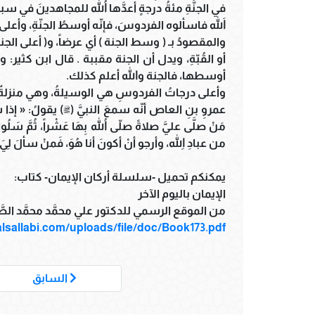
في الجنَّةِ مئةُ درجةٍ أعدَّها اللهُ للمجاهدينَ في سب
اللهَ فاسألوه الفردوسَ، فإنّه أوسطُ الجنّةِ، وأعلى الجن
والمقصودُ بـ ( وسط الجنة ) أي عرضاً، و( أعلى الجنة
أو القُبّةِ، ويدل أن الجنة مقببة . قال ابن كثير
أوسطها، فالجنة والله أعلم كذلك.
وأعلى درجاتُ الفردوسِ هي الوسيلةُ، وهي منزلةٌ ل
عمروِ بنِ العاص أنّه سمعَ النبيَّ (ﷺ) يقولُ: « إذا س
مَنْ صلَّى عليَّ صلاةً صلّى اللهُ بِهَا عَشْراً، ثُمَّ سَلُ
من عبادِ اللهِ، وأرجو أنْ أكونَ أنا هُوَ، فَمنْ سألَ لِيَ ا
يمكنكم تحميل -سلسلة أركان الإيمان- كتاب:
الإيمان باليوم الآخر
من الموقع الرسمي للدكتور علي محمَّد محمَّد الصَّ
/alsallabi.com/uploads/file/doc/Book173.pdf
السابق