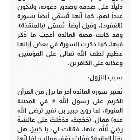
دليلاً على صدقه وصدق دعوته، ولتكون
عيداً لهم، كما أنّها تُسمّى أيضاً بسورة
(العُقود)، وقيل أيضاً: تُسمّى (بالمنقذة)،
وقد كانت قصة المائدة أعجب ما ذُكر
فيها، كما ذكرت السورة في بعض آياتها
عظيم لطف الله تعالى على المؤمنين،
وعذابه على الكافرين.
سبب النزول:
تُعتبر سورة المائدة آخر ما نزل من القرآن
الكريم على رسول الله ﷺ في المدينة
المنورة، لما روى جبير بن نفير (رضي الله
عنه) فقال: (حَجَجتُ، فدَخَلتُ على عائِشَةَ
رضِيَ اللهُ عنها، فقالت لي: يا جُبَيرُ، هل
تَقرَأُ المائدةَ؟ فقُلتُ: نَعَمْ، فقالت: أمَا إنَّها