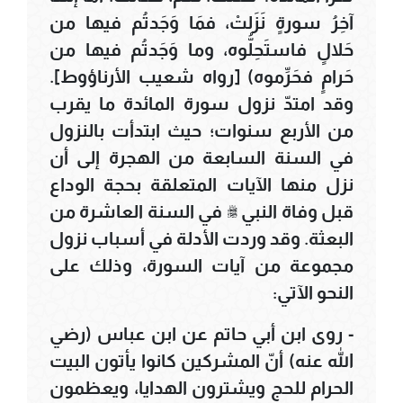
آخِرُ سورةٍ نَزَلتْ، فمَا وَجَدتُم فيها من
حَلالٍ فاستَحِلُّوه، وما وَجَدتُم فيها من
حَرامٍ فحَرِّموه) [رواه شعيب الأرناؤوط].
وقد امتدّ نزول سورة المائدة ما يقرب
من الأربع سنوات؛ حيث ابتدأت بالنزول
في السنة السابعة من الهجرة إلى أن
نزل منها الآيات المتعلقة بحجة الوداع
قبل وفاة النبي ﷺ في السنة العاشرة من
البعثة. وقد وردت الأدلة في أسباب نزول
مجموعة من آيات السورة، وذلك على
النحو الآتي:
- روى ابن أبي حاتم عن ابن عباس (رضي
الله عنه) أنّ المشركين كانوا يأتون البيت
الحرام للحج ويشترون الهدايا، ويعظمون