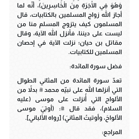
وَهُوَ فِي الْآخِرَةِ مِنَ الْخَاسِرِينَ)، أنّه لما
أجاز الله زواج المسلمين بالكتابيات، قال
المسلمون كيف يتزوج المسلم منا من
ليست على ديننا، فأنزل الله الآية، وقال
مقاتل بن حيان؛ نزلت الآية في إحصان
المسلمين للكتابيات.
فضل سورة المائدة:
تعدّ سورة المائدة من المثاني الطوال
التي أنزلها الله على نبيّه محمد ﷺ بدلاً من
الألواح التي أُنزلت على موسى (عليه
السلام)، فقد قال ﷺ: (أوتِيَ موسى
الألواحَ، وأوتيتُ المثانيَ) [رواه الألباني].
المراجع: