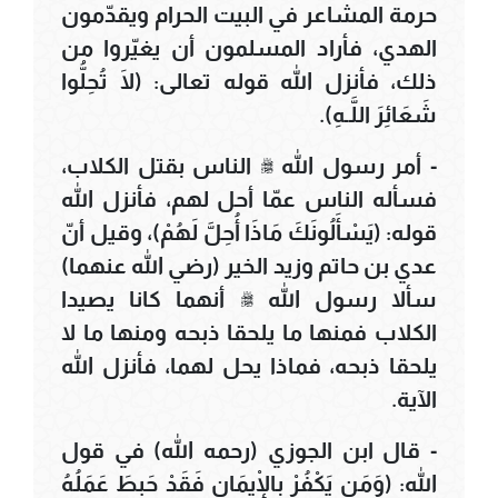
حرمة المشاعر في البيت الحرام ويقدّمون
الهدي، فأراد المسلمون أن يغيّروا من
ذلك، فأنزل الله قوله تعالى: (لَا تُحِلُّوا
شَعَائِرَ اللَّـهِ).
- أمر رسول الله ﷺ الناس بقتل الكلاب،
فسأله الناس عمّا أحل لهم، فأنزل الله
قوله: (يَسْأَلُونَكَ مَاذَا أُحِلَّ لَهُمْ)، وقيل أنّ
عدي بن حاتم وزيد الخير (رضي الله عنهما)
سألا رسول الله ﷺ أنهما كانا يصيدا
الكلاب فمنها ما يلحقا ذبحه ومنها ما لا
يلحقا ذبحه، فماذا يحل لهما، فأنزل الله
الآية.
- قال ابن الجوزي (رحمه الله) في قول
الله: (وَمَن يَكْفُرْ بِالْإِيمَانِ فَقَدْ حَبِطَ عَمَلُهُ