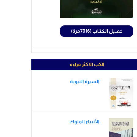
حمــيل الـكتـاب (7016مرة)
الكب الأكثر قراءة
السيرة النبوية
الأنبياء الملوك