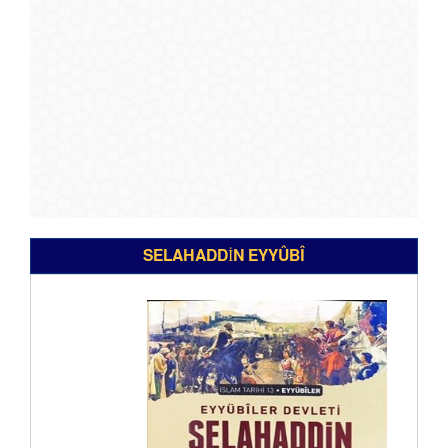
SELAHADDİN EYYÛBÎ