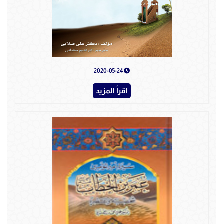
أبو بكر صديق - فارسي
2020-05-24
اقرأ المزيد