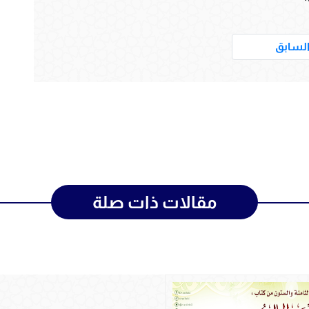
___
لسابق
مقالات ذات صلة