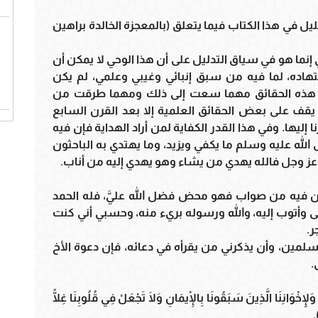
يل في هذا الكتاب فيما يتعلق (بالمعجزة الخالدة براهين
 إنما هو في سياق التدليل على أن هذا الوحي لا يمكن أن
ده، لما فيه من سبق إنبائي وغيبي وعلمي، لم يكن
ى هذه الحقائق مهما سعت إلى ذلك ومهما طرقت من
 يقف على بعض الحقائق العلمية إلا بعد القرن السابع
 إليها. وفي هذا القدر الكفاية لمن أراد الهداية فإن فيه
لله عليه وسلم ما يكفي ويزيد، وما يهتدي به الباحثون
له عز وجل فالله يهدي من يشاء وهو يهدي إليه من أناب.
ن فيه من صواب فهو محض فضل الله عليَّ، فله الحمد
لى وأتوب إليه، والله ورسوله بريء منه، وحسبي أني كنت
ر.
لمسلمين، وأن يذكرني من يقرأه في دعائه، فإن دعوة الأخ
.
َانِنَا الَّذِينَ سَبَقُونَا بِالْإِيمَانِ وَلَا تَجْعَلْ فِي قُلُوبِنَا غِلًّا