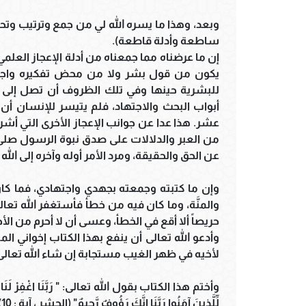
وبعد، وهذا ما يسره الله لي من جمع وترتيب وتحل
ساطعة وأدلة قاطعة).
إن ما عرضناه مما جمعناه من أدلة الإعجاز العلمي
يكون من قول بشر ولا من محض تفكيره واجتها
للبشرية حينها وفي تلك الظروف أن تصل إل
أبواب البحث والاجتهاد، فلم يتيسر للإنسان أن
عشر. هذا عدا عن جوانب الإعجاز الأخرى التي أشرنا
من العبر والدلالات على صدق نبوة الرسول صلى ا
عن الحق والحقيقة، ومرد الأمر أوله وآخره إلى ال
وإن ما كتبته وجمعته بجهدي واجتهادي، فما كا
والمنَّة، وما كان فيه من خطأ فأستغفر الله تعا
حريصاً ألا أقع في الخطأ، وعسى أن لا أحرم من الأج
وأدعو الله تعالى أن ينفع بهذا الكتاب إخواني ا
لأخيه في ظهر الغيب مستجابة إن شاء الله تعالى
وأختم هذا الكتاب بقول الله تعالى: " رَبَّنَا اغْفِرْ لَنَا وَلِإِخْو
لِّلَّذِينَ آمَنُوا رَبَّنَا إِنَّكَ رَؤُوفٌ رَّحِيمٌ" (الحشر ، آية : 10).