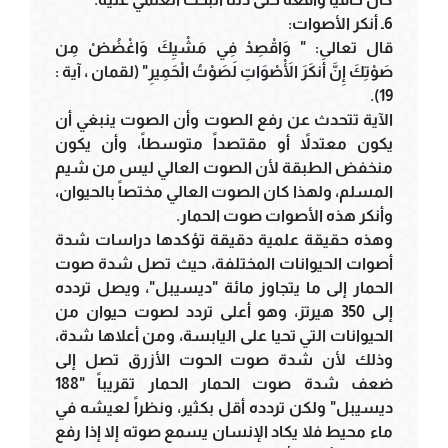
6ـ أنكر الأصوات:
قال تعالى: " وَاقْصِدْ فِي مَشْيِكَ وَاغْضُضْ مِن
صَوْتِكَ إِنَّ أَنكَرَ الْأَصْوَاتِ لَصَوْتُ الْحَمِيرِ" (لقمان ، آية :
19).
الآية تتحدث عن رفع الصوت وأن الصوت ينبغي أن
يكون معتدلاً أو مقتصداً متوسطاً، وأن يكون
منخفض الطبقة لأن الصوت العالي ليس من شيم
المسلم، ولهذا كان الصوت العالي مختصاً بالحيوان،
وأنكر هذه الأصوات صوت الحمار.
وهذه حقيقة علمية دقيقة تؤكدها دراسات شدة
أصوات الحيوانات المختلفة، حيث تصل شدة صوت
الحمار إلى ما يتجاوز مائة "ديسيبل"، ويصل تردده
إلى 350 هيرتز، وهو أعلى تردد لصوت حيوان من
الحيوانات التي تحيا على اليابسة، ومن أعلاها شدة،
وذلك لأن شدة صوت الحوت الأزرق تصل إلى
ضعف شدة صوت الحمار الحمار تقريباً "188
ديسيبل" ولكن تردده أقل بكثير، ونظراً لعيشه في
ماء محيط فلا يكاد الإنسان يسمع صوته إلا إذا رفع