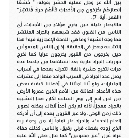
بين الله عز وجل عملية الحشر بقوله: " خُشَّعًا
أَبْصَارُهُمْ يَخْرُجُونَ مِنَ الْأَجْدَاثِ كَأَنَّهُمْ جَرَادٌ مُّنتَشِرٌ"
(القمر ، آية : 7).
فالأبصار ذليلة حين يخرج هؤلاء من الأجداث، أي
الناس من القبور، فقد شبههم بالجراد المنتشر
فما وجه الشبه؟ وما هي اللمحة الإعجازية فيه؟ هذا
التشبيه معجز في الحقيقة، إذ إن الناس المبعوثين
حين يخرجون من القبور يخرجون عرايا كما تخرج
حوريات الجراد عارية بعد انسلاخها من جلدها عدة
مرات لتخرج حشرة بالغة، تتحرك بعدها في أسراب
يصل عدد الجراد في السرب الواحد منها إلى عشرات
المليارات، ولو أننا تمثلنا في أذهاننا كيفية بعض
هذه الأعداد الهائلة من الأمم الذين عمروا الأرض
من لدن آدم إلى يوم الساعة لكان هذا التشبيه
بالجراد معجزاً، لأنه لم يكن أحداً آنذاك يمكنه تصوير
ذلك زمن الوحي، ولا عبر القرون بعده إلى أن أدركه
العلم الحديث، والجراد عار تماماً إلا من رحمة ربه
الذي زوده بغطاء قرني رقيق، والناس كذلك حفاة
عراة غُرل "غير مختونين" كما قال صلى الله عليه