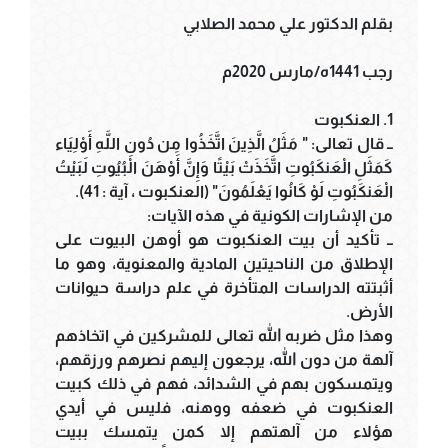
بقلم الدكتور علي محمد الصلابي
رجب 1441ه/مارس 2020م
1. العنكبوت
ــ قال تعالى: " مَثَلُ الَّذِينَ اتَّخَذُوا مِن دُونِ اللَّهِ أَوْلِيَاء
كَمَثَلِ الْعَنكَبُوتِ اتَّخَذَتْ بَيْتًا وَإِنَّ أَوْهَنَ الْبُيُوتِ لَبَيْتُ
الْعَنكَبُوتِ لَوْ كَانُوا يَعْلَمُونَ" (العنكبوت ، آية : 41).
من الإشارات الكونية في هذه الآيات:
ــ تأكيد أن بيت العنكبوت هو أوهن البيوت على
الإطلاق من الناحيتين المادية والمعنوية، وهو ما
أثبتته الدراسات المتأخرة في علم دراسة حيوانات
الأرض.
وهذا مثل ضربه الله تعالى للمشركين في اتخاذهم
آلهة من دون الله، يرجعون إليهم نصرهم ورزقهم،
ويتمسكون بهم في الشدائد، فهم في ذلك كبيت
العنكبوت في ضعفه ووهنه، فليس في أيدي
هؤلاء من آلهتهم إلا كمن يتمسك ببيت