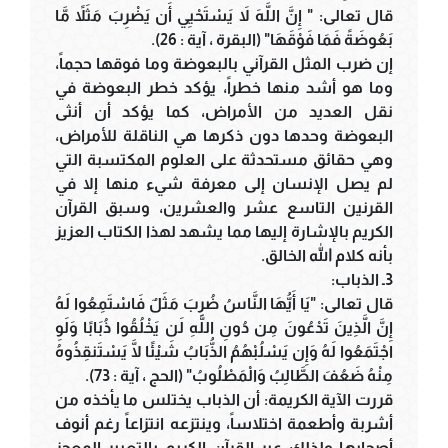
قال تعالى: " إِنَّ اللَّهَ لاَ يَسْتَحْيِي أَن يَضْرِبَ مَثَلاً مَّا
بَعُوضَةً فَمَا فَوْقَهَا" (البقرة ، آية : 26).
إن ضرب المثل القرآني بالبعوضة وما فوقها حجماً،
وما هو أشد منها خطراً، يؤكد خطر البعوضة في
نقل العديد من الأمراض، كما يؤكد أن أنثى
البعوضة وحدها دون ذكرها هي الناقلة للأمراض،
وهي حقائق مستحدثة على العلوم المكتسبة التي
لم يصل الإنسان إلى معرفة شيء منها إلا في
القرنين التاسع عشر والعشرين، وسبق القرآن
الكريم بالإشارة إليها مما يشهد لهذا الكتاب العزيز
بأنه كلام الله الخالق.
3ـ الذباب:
قال تعالى: "يَا أَيُّهَا النَّاسُ ضُرِبَ مَثَلٌ فَاسْتَمِعُوا لَهُ
إِنَّ الَّذِينَ تَدْعُونَ مِن دُونِ اللَّهِ لَن يَخْلُقُوا ذُبَابًا وَلَوِ
اجْتَمَعُوا لَهُ وَإِن يَسْلُبْهُمُ الذُّبَابُ شَيْئًا لَّا يَسْتَنقِذُوهُ
مِنْهُ ضَعُفَ الطَّالِبُ وَالْمَطْلُوبُ" (الحج ، آية : 73).
قررت الآية الكريمة: أن الذباب يختلس ما يأخذه من
أشربة وأطعمة اختلاساً، وينتزعه انتزاعاً رغم أنوف
أصحابها ولذلك عبر القرآن الكريم بالتعبير المعجز