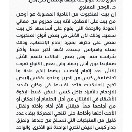
جـ ـ الوهن المعنوي:
إن بيت العنكبوت من الناحية المعنوية هو أوهن
من بيت على الإطلاق، لأنه بيت محروم من معاني
المودة والرحمة التي يقوم على أساسها كل بيت
سعيد، وذلك لأن الأنثى في بعض أنواع العنكبوت
تقضي على ذكرها بمجرد إتمام الإخصاب، وذلك
بقتله وافتراس جسده، لأنها أكبر حجماً وأكثر
شراسة منه، وفي بعض الحالات تلتهم الأنثى
صغارها دون أدنى رحمة، وفي بعض الأنواع تموت
الأنثى بعد إتمام إخصاب بيضها الذي عادة ما
تحتضنه في كيس من الحرير، وعندما يفقس البيض
تخرج العنيكبات فتجد نفسها في مكان شديد
الازدحام بالأفراد داخل كيس البيض، فيبدأ الإخوة
الأشقاء في الاقتتال من أجل الطعام أو المكان أو
من أجلهما معاً، فيقتل الأخ أخاه وأخته وتقتل
الأخت أختها وأخاها، حتى تنتهي المعركة ببقاء عدد
قليل من العنيكبات التي تنسلخ من جلدها، وتمزق
جدار كيس البيض لتخرج الواحدة تلو الأخرى، والواحد