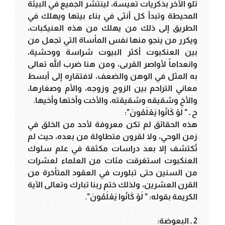
تلو الآخر بذكريات تعيسة، لينتشر الجميع في البيئة
المحيطة وتبدأ كل أنثى في بناء بيتها ويهلك في
الطريق إلى ذلك من يهلك من هذه العنيكبات،
ويكرر من ينجو منها نفس المأساة التي تجعل من
بين العنكبوت أكثر البيوت شراسة ووحشية،
وانعداماً لأواصر القربى، ومن هنا ضرب الله تعالى
به المثل في الوهن والضعف، لافتقاره إلى أبسط
معاني التراحم بين الزوج وزوجه، والأم وصغارها،
والأخ وشقيقه وشقيقته، والأخت وأختها وأخيها.
ح ـ " لَوْ كَانُوا يَعْلَمُونَ":
هذه الحقائق لم تكن معروفة لأحد من الخلق في
زمن الوحي، ولا لقرون متطاولة من بعده، حيث لم
تُكتشف إلا بعد دراسات مكثفة في علم سلوك
العنكبوت استغرقت مئات من العلماء لعشرات
من السنين حتى تبلورت في العقود المتأخرة من
القرن العشرين، ولذلك ختم ربنا تبارك وتعالى الآية
الكريمة بقوله: " لَوْ كَانُوا يَعْلَمُونَ".
2 ـ البعوضة: