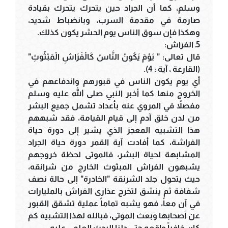
وسلم، كما أن الجراد حين يتحرك يتحرك بقيادة
صارمة في مقدمة السرب، وبانضباط شديد،
وهكذا فإن سوق الناس يوم الحشر يكون كذلك.
5ـ الفراش:
قال تعالى: " يَوْمَ يَكُونُ النَّاسُ كَالْفَرَاشِ الْمَبْثُوثِ"
(القارعة ، آية : 4).
أي يوم يكون الناس في قبورهم واندفاعهم في
الخروج منها كما أخبر النبي صلى الله عليه وسلم
مفصلاً في المروي عنه بأعداد تشمل جميع البشر
من لدن خلق آدم إلى قيام القيامة، فقد شبههم
هذا التشبيه المعجز الذي يشير إلى دورة حياة
الفراشة، كما أفادت آية القمر دورة حياة الجراد
المشابهة لحياة البشر، فالموتى لحظة خروجهم
يشبهون الفراش المبثوث الخارج من شرانقه،
حيث يتحول جلد الشرنقة "الخادرة" إلى حالة نصف
شفافة ثم ينشق لتخرج عذارى الفراش بالمليارات
في آن معاً، فهو يشبه تماماً عملية تشقق القبور
عن أصحابها وبعث الموتى، فبالله لهذا التشبيه كم
كان خافياً واقعه حتى دلنا البحث العلمي عليه.