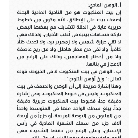
أ ـ الوهن المادي:
إن بيت العنكبوت هو من الناحية المادية البحتة
أضعف بيت على الإطلاق، لأنه مكون من خطوط
حريرية غاية في الدقة تتشابك مع بعضها البعض
تاركة مسافات بينية في أغلب الأحيان، ولذلك فهي
لا تقي حرارة شمس ولا زمهرير برد، ولا تحدث ظلاً
كافياً، ولا تقي من مطر هاطل ولا من ريح عاصفة
ولا من أخطار المهاجمين، وذلك على الرغم من
الإعجاز في بنائها.
ب ـ الوهن في بيت العنكبوت لا في الخيوط: قوله
تعالى: " وَإِنَّ أَوْهَنَ الْبُيُوتِ".
وهنا إشارة صريحة إلى أن الوهن والضعف في بيت
العنكبوت، وليس في خيوط العنكبوت، وهي إشارة
دقيقة جداً، فخيوط بيت العنكبوت حريرية دقيقة
جداً، يبلغ سمك الواحد منها في المتوسط واحداً
من المليون من البوصة المربعة، أو جزءاً من أربعة
آلاف جزء من سمك الشعرة العادية في رأس
الإنسان، وعلى الرغم من دقتها الشديدة فهي
أقوى مادة بيولوجية عرفها الإنسان حتى الآن.