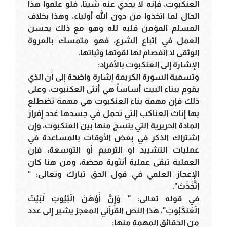
العنكبوت، فإنه لا يجدي عنه شيئاً، فلو علموا هذا
الحال لما اتخذوا من دون الله أولياء، وهذا بخلاف
المسلم المؤمن قلبه لله وهو مع ذلك يحسن
العمل في اتباع الشرع، فهو متمسك بالعروة
الوثقى لا انفصام لها لقوتها وثباتها.
الإشارة إلى العنكبوت بالأفراد:
وتسمية السورة الكريمة إشارة واضحة إلى أن الذي
يقوم ببناء البيت أساساً هي أنثى العكنبوت، وعلى
ذلك فإن مهمة بناء العنكبوت هي مهمة تضطلع
بها إناث العناكب التي تحمل في جسدها غدد إفراز
المادة الحريرية التي ينسج منها بين العنكبوت، وإن
اشتراك الذكر في بعض الأوقات بالمساعدة في
عمليات التشييد أو الترميم أو التوسعة، فإن
العملية تبقى عملية أنثوية محضة، ومن هنا كان
الإعجاز العلمي في قول الحق تبارك وتعالى: "
اتَّخَذَتْ".
في قوله تعالى: " وَإِنَّ أَوْهَنَ الْبُيُوتِ لَبَيْتُ
الْعَنكَبُوتِ"، هذا النص القرآني المعجز يشير إلى عدد
من الحقائق المهمة منها: