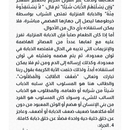
"وَإِن يَسْلُبْهُمُ الذُّبَابُ شَيْئًا" ثم قال: " لَّا يَسْتَنقِذُوهُ
مِنْهُ" والذبابة المنزلية تمتص الشراب بواسطة
خرطومها ليصل إلى جهازها الهضمي مباشرة، فلا
يمكن استنقاذه بأي حال من الأحوال.
أما إذا كان الطعام صلباً فإن الذبابة المنزلية، تفرز
عليه مع لعابها عدداً من العصائر الهاضمة
والإنزيمات التي تذيبه في الحال فتمتصه الذبابة في
ثوان معدودة، ثم يتم هضمه وتمثيله في ثوان
معدودة، وكذلك إرساله إلى الدم ومن ثم فلا يمكن
استنقاذه أبداً، ولذلك ختمت الآية الكريمة بقول ربنا
تبارك وتعالى: "ضَعُفَ الطَّالِبُ وَالْمَطْلُوبُ"،
والطالب هنا هو المسلوب الذي سلبه الذباب
شيئاً من شرابه أو طعامه، والمطلوب هو الذباب
السالب للشيء، وسواء كان المسلوب هو الفرد
من بني الإنسان أو هضم أو الوثن المعبود من دون
الله فكلاهما ضعيف ضعف الذبابة أو أضعف، وعاجز
عن خلق خلية حية واحدة فضلاً عن خلق ذبابة كاملة.
4 ـ الجراد: