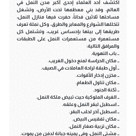
اكتشف أحد العلماء إحدى أكبر مدن النمل في
العالم، وقد بني معظمها تحت الأرض، وتشغل
مساحتها ثلاثين فداناً، حفرت فيها منازل النمل،
تتخللها الشوارع والمعابر والطرق، وكل نملة تعرف
طريقها إلى بيتها بإحساس غريب، وتشتمل كل
مستعمرة من مستعمرات النمل على الطبقات
والمرافق التالية:
ــ باب التهوية.
ــ مكان الحراسة لمنع دخول الغريب.
ــ أول طبقة لراحة العاملات في الصيف.
ــ مخزن إدخار الأقوات.
ــ مكان تناول الطعام.
ــ ثكنة الجنود.
ــ الغرف الملوكية حيث تبيض ملكة النمل.
ــ اسطبل لبقر النمل وعلقه.
ــ اسطبل آخر لحلب البقر.
ــ مكان تفقيس البيض.
ــ مكان تربية صغار النمل.
ــ مشتى النمل، وفي يمينه جبانة لدفن من يموت.