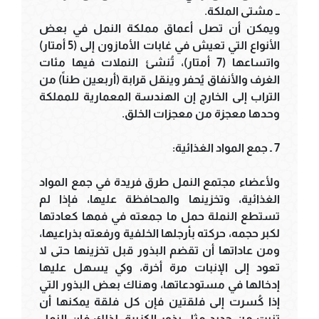
ــ مشتى الملكة.
ويمكن أن تصل أعماق مملكة النمل في بعض
الأنواع التي تعيش في غابات الأمازون إلى (5 أمتار)
واتساعها (7 أمتار)، تُنشئ النملات فيها مئات
الغرف والأنفاق يُحفر وينقل قرابة (أربعين طناً) من
التراب إلى الخارج إن الهندسة المعمارية للمملكة
وحدها معجزة من معجزات الخلق.
7 ـ جمع المواد الغذائية:
ولأعضاء مجتمع النمل طرق فريدة في جمع المواد
الغذائية، وتخزينها والمحافظة عليها، فإذا لم
تستطع النملة حمل ما جمعته في فمها كعادتها
لكبر حجمه، حركته بأرجلها الخلفية ورفعته بذراعيها،
ومن عاداتها أن تقضم البذور قبل تخزينها حتى لا
تعود إلى الإنبات مرة أخرة، وكي يسهل عليها
إدخالها في مستودعاتها، وهناك بعض البذور التي
إذا كُسرت إلى فلقتين فإن كل فلقة يمكنها أن
تنبت من جديد مثل بذور الكزبرة، لذلك فإن النمل