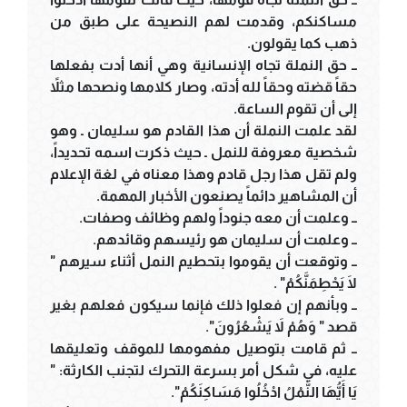
مساكنكم، وقدمت لهم النصيحة على طبق من
ذهب كما يقولون.
ــ حق النملة تجاه الإنسانية وهي أنها أدت بفعلها
حقاً قضته وحقاً لله أدته، وصار كلامها ونصحها مثلاً
إلى أن تقوم الساعة.
لقد علمت النملة أن هذا القادم هو سليمان ـ وهو
شخصية معروفة للنمل ـ حيث ذكرت اسمه تحديداً،
ولم تقل هذا رجل قادم وهذا معناه في لغة الإعلام
أن المشاهير دائماً يصنعون الأخبار المهمة.
ــ وعلمت أن معه جنوداً ولهم وظائف وصفات.
ــ وعلمت أن سليمان هو رئيسهم وقائدهم.
ــ وتوقعت أن يقوموا بتحطيم النمل أثناء سيرهم "
لَا يَحْطِمَنَّكُمْ" .
ــ وبأنهم إن فعلوا ذلك فإنما سيكون فعلهم بغير
قصد " وَهُمْ لاَ يَشْعُرُونَ".
ــ ثم قامت بتوصيل مفهومها للموقف وتعليقها
عليه، في شكل أمر بسرعة التحرك لتجنب الكارثة: "
يَا أَيُّهَا النَّمْلُ ادْخُلُوا مَسَاكِنَكُمْ".