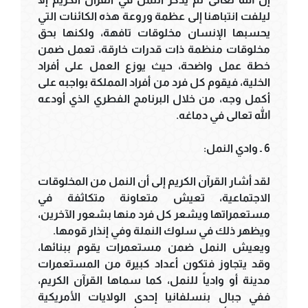
ليلفت انتباهنا إلى عظمة وروعة هذه الكائنات التي
يحسبها الإنسان مخلوقات تافهة، ولكنها بحق
مخلوقات منظمة ذات قدرات خارقة، تعمل ضمن
خطة عمل واضحة، حيث يوزع العمل على أفراد
الخلية، فيقوم كل فرد من أفراد المملكة بواجبه على
أكمل وجه، من خلال البرنامج الفطري الذي أودعه
الله تعالى في دماغه.
6 ـ وادي النمل:
لقد أشار القرآن الكريم إلى أن النمل من المخلوقات
الاجتماعية، تعيش متعاونة متكاثفة في
مستعمراتها ويشعر كل فرد منها بشعور الآخرين،
ويظهر ذلك في سلوك النملة وفي إنذار قومها.
ويعيش النمل ضمن مستعمرات يقوم ببنائها،
وقد يتجاوز فتكون أعداد كبيرة من المستعمرات
مدينة أو وادياً للنمل، كما سماها القرآن الكريم،
ففي جبال بنسلفانيا إحدى الولايات الأمريكية