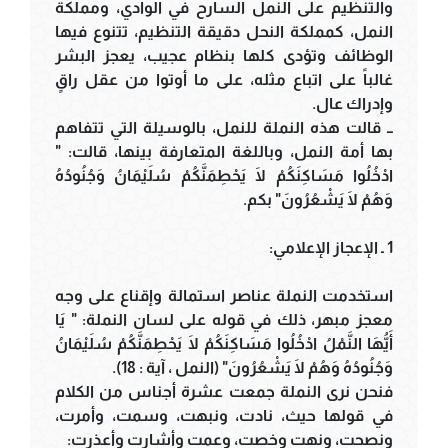
والتنظيم على النمل السارح في الوادي، ومملكة
النمل، كمملكة النحل دقيقة التنظيم، تتنوع فيها
الوظائف وتؤدى كلها بنظام عجيب، يعجز البشر
غالباً على اتباع مثله، على ما أوتوا من عقل راقٍ
وإدراك عال.
ــ قالت هذه النملة للنمل، بالوسيلة التي تتفاهم
بها أمة النمل، وباللغة المتعارفة بينها، قالت: "
ادْخُلُوا مَسَاكِنَكُمْ لَا يَحْطِمَنَّكُمْ سُلَيْمَانُ وَجُنُودُهُ
وَهُمْ لَا يَشْعُرُونَ" بكم.
1 ـ الإعجاز الإعلامي:
استخدمت النملة عناصر استمالة وإقناع على وجه
معجز مبهر، ذلك في قوله على لسان النملة: " يَا
أَيُّهَا النَّمْلُ ادْخُلُوا مَسَاكِنَكُمْ لَا يَحْطِمَنَّكُمْ سُلَيْمَانُ
وَجُنُودُهُ وَهُمْ لَا يَشْعُرُونَ" (النمل ، آية : 18).
فنحن نرى النملة جمعت عشرة أجناس من الكلام
في قولها حيث، نادت، ونبهت، وسمت، وأمرت،
ونصحت، ونهت وخصت، وعمت وأشارت وأعذرت: