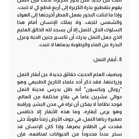
يقوم بتقطيع بذرة الكزبرة إلى أربع قطع كي لا تنبت،
وإذا ما ابتلت البذور بفعل المطر أخرجتها إلى الهواء
والشمس لتجف، ولا يملك الإنسان أمام هذا
السلوك الذكي للنمل إلا أن يسجد لله الخالق العليم
الذي جعل النمل يدرك أن تكسير جنين الحبة وعزل
البذرة عن الماء والرطوبة يجعلها لا تنبت.
8 ـ أبقار النمل:
ويضيف العلم الحديث حقائق جديدة عن أبقار النمل
وزراعتها، فقد ذكر أحد علماء التاريخ الطبيعي وهو
"رويال ويكسون" أنه ظل يدرس مدينة النمل
حوالي عشرين عاماً في بقاع مختلفة من العالم،
فوجد نظاماً لا يمكن أن نراه في مدن البشر، وراقبه
وهو يرعى أبقاره، وما هذه الأبقار إلا خنافس
صغيرة رباها النمل، في جوف الأرض زمناً طويلاً حتى
فقدت في الظلام بصرها، وإذا كان الإنسان قد
سخر عدداً محدوداً من الحيوانات لمنافعه، فإن