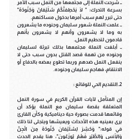
ــ شرحت النملة إلى مجتمعها من النمل سبب الأمر
بسرعة التحرك: " لَا يَحْطِمَنَّكُمْ سُلَيْمَانُ وَجُنُودُهُ"
حتى تبرر لهم سبب أمرها بدخول مساكنهم.
ــ علمت النملة شعور سليمان وجنوده ما يشعرون
به وما لا يشعرون وأنهم لا يشعرون بأنهم
قادمون لتحطيم النمل.
ــ أبلغت النملة مجتمعها بذلك تبرئة لسليمان
وجنوده من تهمة قصد القتل بدون سبب حتى لا
ينفعل النمل ضدهم وربما تطوع بعضه بالدفاع أو
الانتقام، فهاجم سليمان وجنوده.
2ـ التقديم الحي للوقائع :
إن المتأمل لآيات القرآن الكريم في سورة النمل
المتعلقة بقصة سليمان مع النملة يؤكد أن
وقائعها قدمت بصورة حية ديناميكية وكأن القارئ
يرى بعينيه هذه الأحداث ويعيشها ويتجلى لنا ذلك
في قوله:" وَحُشِرَ لِسُلَيْمَانَ جُنُودُهُ مِنَ الْجِنِّ
وَالْإِنسِ وَالطَّيْرِ فَهُمْ يُوزَعُونَ"، هنا يقدم الحدث