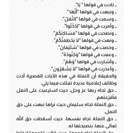
ــ نادت في قولها " يَا".
ــ ونبهت في قولها "أَيُّهَا ".
ــ وسمت في قولها "النَّمْلُ".
ــ وأمرت في قولها "ادْخُلُوا".
ــ ونصحت في قولها "مَسَاكِنَكُمْ".
ــ ونهت في قولها "لَا يَحْطِمَنَّكُمْ".
ــ وخصت في قولها "سُلَيْمَانُ".
ــ وعمت في قولها "وَجُنُودُهُ".
ــ وأشارت في قولها "وَهُمْ".
ــ وأعذرت في قولها "لَا يَشْعُرُونَ".
والحقيقة أن النملة في هذه الآيات القصيرة أدت
وظائف إعلامية عديدة تمثلت فيما يلي:
ــ حق تجاه ربها عز وجل، حيث استرعيت على النمل
فأفزعتهم.
ــ حق النملة تجاه سليمان حيث نراها نبهت على حق
النمل.
ــ حق النملة تجاه نفسها، حيث أسقطت حق الله
تعالى عنها، بنصيحتها له.
ــ حق النملة تجاه قومها، حيث قالت لقومها ادخلوا