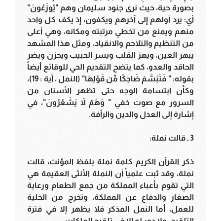
بصورة حية، حيث نرى جنود سليمان وهم "يُوزَعُونَ"
أي: يرد أولهم إلى آخرهم ويكفون، إذ يكف كل واحد
منهم ويمنع من تخطي مرتبته ومكانه، وهي أعلى
من التنظيم والتلاحم والانقياد، ومثل هذا المشهد
يبهر العين، ويهز القلب ويسر الحبيب ويحزن ويضر
الحاقد والعدو، كما يتضح التقديم الحي للوقائع أيضاً
بقوله: " فَتَبَسَّمَ ضَاحِكًا مِّن قَوْلِهَا" (النمل ، آية : 19)،
وكأن ابتسامة الوجه حتى تظهر الأسنان من
السرور مع صوت خفي " وَهُمْ لاَ يَشْعُرُونَ"، في
إشارة إلى العدل والدين والرأفة.
3 ـ قالت نملة:
ذكر القرآن الكريم كلمة نملة بلفظ المؤنث، قالت
نملة، وقد ثبت علمياً أن النملة الأنثى العقيمة هي
التي تقوم بأعباء المملكة من جمع الطعام ورعاية
الصغار والدفاع عن المملكة، وتخرج من الخلية
للعمل، أما النمل المذكر فلا يظهر إلا في فترة
التلقيح، ولا دور له إلا في تلقيح الملكات.