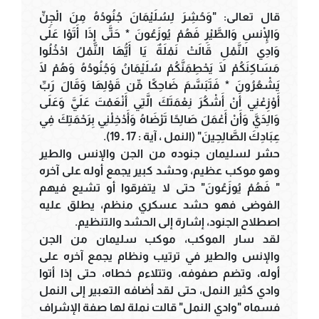
قال تعالى: "وَحُشِرَ لِسُلَيْمَانَ جُنُودُهُ مِنَ الْجِنِّ
وَالْإِنسِ وَالطَّيْرِ فَهُمْ يُوزَعُونَ * حَتَّى إِذَا أَتَوْا عَلَى
وَادِي النَّمْلِ قَالَتْ نَمْلَةٌ يَا أَيُّهَا النَّمْلُ ادْخُلُوا
مَسَاكِنَكُمْ لَا يَحْطِمَنَّكُمْ سُلَيْمَانُ وَجُنُودُهُ وَهُمْ لَا
يَشْعُرُونَ * فَتَبَسَّمَ ضَاحِكًا مِّن قَوْلِهَا وَقَالَ رَبِّ
أَوْزِعْنِي أَنْ أَشْكُرَ نِعْمَتَكَ الَّتِي أَنْعَمْتَ عَلَيَّ وَعَلَى
وَالِدَيَّ وَأَنْ أَعْمَلَ صَالِحًا تَرْضَاهُ وَأَدْخِلْنِي بِرَحْمَتِكَ فِي
عِبَادِكَ الصَّالِحِينَ" (النمل ، آية : 17 ـ 19).
حشر لسليمان جنوده من الجن والإنس والطير
وهو موكب عظيم، وحشد كبير يجمع أوله على آخره
" فَهُمْ يُوزَعُونَ" حتى لا يتفرقوا أو تشيع فيهم
الفوضى فهو حشد عسكري منظم، يطلق عليه
اصطلاح الجنود، إشارة إلى الحشد والتنظيم.
لقد سار الموكب، موكب سليمان من الجن
والإنس والطير في ترتيب ونظام يجمع آخره على
أوله، وتضم صفوفه، وتتلاءم خطاه، حتى إذا أتوا
وادي كثير النمل، حتى لقد أضافه التعبير إلى النمل
فسماه "وادي النمل" قالت نملة لها صفة الإشراف