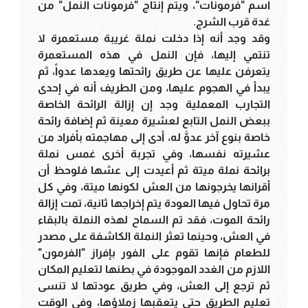
اسم "فرمونات"، ويتم إنتاج "فرمونات النمل" من
غدة قرب الشرج.
وقد وجد أنه إذا دخلت نملة غريبة مستعمرة لا
تنتمي إليها، فإن النمل في هذه المستعمرة
يتعرفن عليها عن طريق رائحتها ويعدها عدواً، ثم
يبدأ في الهجوم عليها، ومن الطريف أنه في إحدى
التجارب المعملية وجد إن إزالة الرائحة الخاصة
ببعض النمل التابع لعشيرة معينة ثم إضافة رائحة
خاصة بنوع آخر عدوَّ له، أدى إلى مهاجمته بأفراد من
عشيرته نفسها، وفي تجربة أخرى غمس نملة
برائحة نملة ميتة ثم أعيدت إلى عشها فلوحظ أن
أقرانها يخرجونها من العش لكونها ميتة، وفي كل
مرة تحاول فيها العودة يتم إخراجها ثانية، تمت إزالة
رائحة الموت، فقد تم السماح لهذه النملة بالبقاء
في العش، وحينما تعثر النملة الكاشفة على مصدر
للطعام فإنها تقوم على الفور بإفراز "الفرمون"
اللازم من الغدد الموجودة في بطنها لتعليم المكان
ثم ترجع إلى العش، وفي طريق عودتها لا تنسى
تعليم الطريق حتى يتعقبها زملاؤها، وفي الوقت