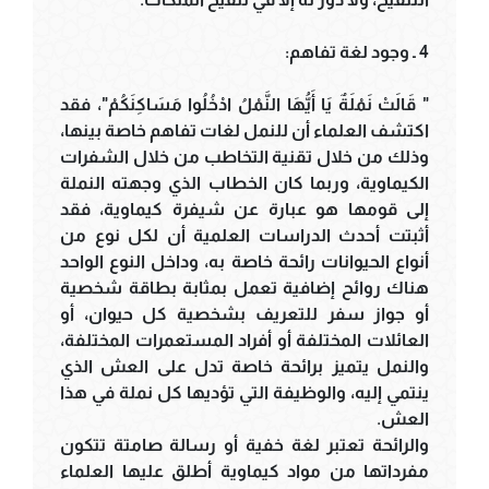
4 ـ وجود لغة تفاهم:
" قَالَتْ نَمْلَةٌ يَا أَيُّهَا النَّمْلُ ادْخُلُوا مَسَاكِنَكُمْ"، فقد
اكتشف العلماء أن للنمل لغات تفاهم خاصة بينها،
وذلك من خلال تقنية التخاطب من خلال الشفرات
الكيماوية، وربما كان الخطاب الذي وجهته النملة
إلى قومها هو عبارة عن شيفرة كيماوية، فقد
أثبتت أحدث الدراسات العلمية أن لكل نوع من
أنواع الحيوانات رائحة خاصة به، وداخل النوع الواحد
هناك روائح إضافية تعمل بمثابة بطاقة شخصية
أو جواز سفر للتعريف بشخصية كل حيوان، أو
العائلات المختلفة أو أفراد المستعمرات المختلفة،
والنمل يتميز برائحة خاصة تدل على العش الذي
ينتمي إليه، والوظيفة التي تؤديها كل نملة في هذا
العش.
والرائحة تعتبر لغة خفية أو رسالة صامتة تتكون
مفرداتها من مواد كيماوية أطلق عليها العلماء