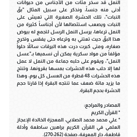
النمل قد سخر مئات من الأجناس من حيوانات
أدنى منه جنساً، ونذكر على سبيل المثال "بقّ
النبات"، تلك الحشرة الصغيرة التي تعيش على
النبات ويصعب استئصالها لأن أجناساً كثيرة من
النمل ترعاها، يرسل النمل الرسل لتجمع له بيوض
هذا البقّ حيث تعتني به وترعاه حتى يفقس وتخرج
صغاره، ومتى كبرت درت هذه اليرقات سائلاً حلواً
مؤلفاً من مواد سكرية يمكن أن نسميها بـ"عسل
النمل"، ويقوم على حلبه جماعة من النمل لا عمل
لها إلا حلب هذه الحشرات بمسها بقرونها، وتنتج
هذه الحشرات 48 قطرة من العسل كل يوم، وهذا
ما يزيد مائة ضعف عما تنتجه البقرة إذا قارنا حجم
الحشرة بحجم البقرة.
المصادر والمراجع:
* القرآن الكريم
* علي محمد محمد الصلابي، المعجزة الخالدة الإعجاز
العلمي في القرآن الكريم براهين ساطعة وأدلة
قاطعة، دار المعرفة، صفحة (270:262).