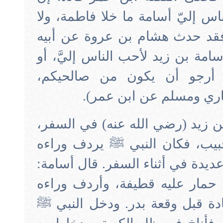
س إليّ أسامة ما خلا فاطمة، ولا
 فقد حدث هشام بن عروة عن أبيه
مة بن زيد لأحب الناس إليَّ، أو
 أرجو أن يكون من صالحيكم،
خاري ومسلم عن ابن عمر).
 زيد (رضي الله عنه) في السفر،
حبيب، فكان النبي ﷺ يردف وراءه
ديدة في أثناء السفر. قال أسامة:
مار عليه قطيفة، وأردف وراءه
دة قبل وقعة بدر. ودخل النبي ﷺ