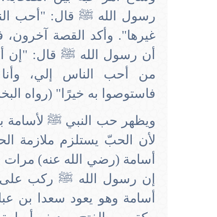
رسول الله ﷺ قال: "أحب النا
غيرها". وأكد القصة آخرون،
أن رسول الله ﷺ قال: "إن أسا
من أحب الناس إلي، وأنا
فاستوصوا به خيرًا" (رواه الب
ويظهر حب النبي ﷺ لأسامة بن
لأن الحبّ يستلزم ملازمة ال
أسامة (رضي الله عنه) مرات ع
إن رسول الله ﷺ ركب على ح
أسامة وهو يعود سعدا بن عبا