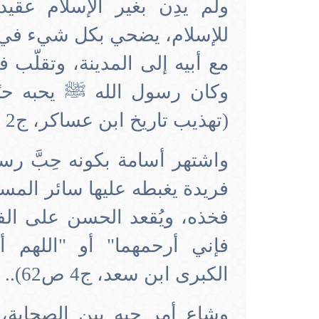
ولم يدِن بغير الإسلام عقيدة
للإسلام، يضحي بكل شيء في س
مع أبيه إلى المدينة، وتقلّب 
وكان رسول الله ﷺ يحبه حبً
(تهذيب تاريخ ابن عساكر، ج2 ص392).
واشتهر أسامة بكونه حِبَّ رسول
فريدة يغبطه عليها سائر المسل
فخذه، ويُقعد الحسن على الفخ
فإني أرحمهما" أو "اللهم أح
الكبرى ابن سعد، ج4 ص62).. وبه تساوى في الحب مع الحسن.
وشاع أمر حبه بين الصحابة، 