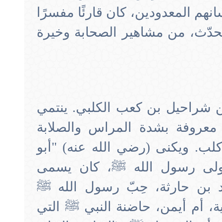
هم المعدودين، كان قارئًا مفسرًا
المحدّث، من مشاهير الصحابة وخيرة
ن شراحيل بن كعب الكلبي. ينتمي
معروفة بشدة المراس والصلابة
لب. ويكنى (رضي الله عنه) "أبو
مولى رسول الله ﷺ، كان يسمى
يد بن حارثة، حِبّ رسول الله ﷺ
ة، أم أيمن، حاضنة النبي ﷺ التي