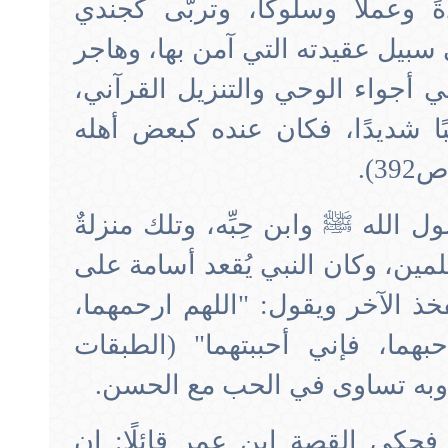
ً وعملًا وسلوكًا، وتربّى كجندي
بيل عقيدته التي آمن بها، وهاجر
في أجواء الوحي والتنزيل القرآني،
ا شديدًا، فكان عنده كبعض أهله
 الله ﷺ وابن حِبِّه، وتلك منزلةٌ
مين، وكان النبي يُقعد أسامة على
ذ الآخر ويقول: "اللهم ارحمهما،
بهما، فإني أحببتهما" (الطبقات
فحكى القصة ابن عمر قائلًا: إن