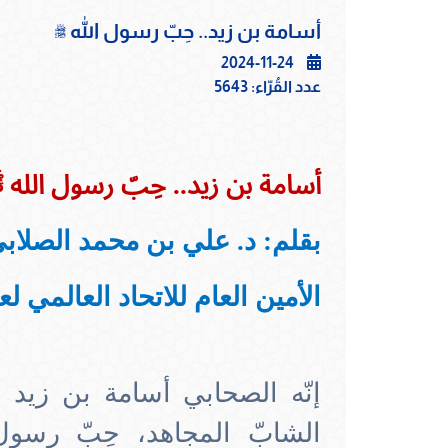
أسامة بن زيد.. حِبّ رسول الله ﷺ
2024-11-24
عدد القُرّاء:
5643
أسامة بن زيد.. حِبّ رسول الله
بقلم: د. علي بن محمد الصلاب
الأمين العام للاتحاد العالمي ل
إنّه الصحابي أسامة بن زيد ب
الشابّ المجاهد، حِبّ رسول