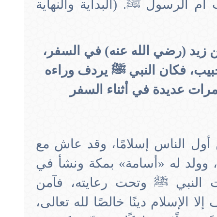
أم الرسول ﷺ. (البداية والنهاية
 زيد (رضي الله عنه) في السفر،
حبيب، فكان النبي ﷺ يردف وراءه
مرات عديدة في أثناء السفر
 أول الناس إسلامًا، وقد عاش مع
ي، وولد له «أسامة» بمكة ونشأ في
 النبي ﷺ وتحت رعايته، فآمن
ا الإسلام دينًا خالصًا لله تعالى،