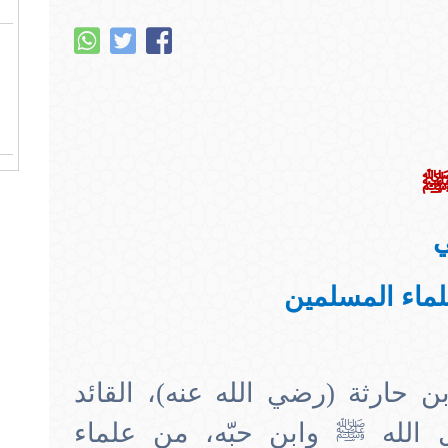
 ﷺ
ي
علماء المسلمين
ن حارثة (رضي الله عنه)، القائد
 الله ﷺ وابن حبّه، من علماء