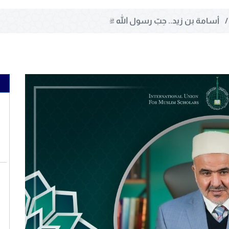
أسامة بن زيد.. حِبّ رسول الله ﷺ