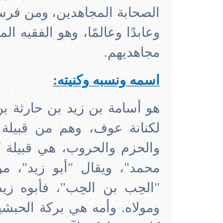
الصحابة المجاهدين، ومن فرسان
وعابدًا وعالمًا، وهو الفقيه 
مجاهديهم.
اسمه ونسبه وكنيته
:
هو أسامة بن زيد بن حارثة ب
لكنانة عوف، وهم من قبيلة 
والحزم والحروب، هي قبيلة ك
محمد"، ويقال "أبو زيد"، 
"الحِب بن الحِب"، فأبوه ز
ومولاه. وأمه هي بركة الحبشي