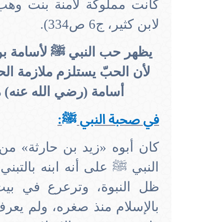
كانت مملوكة لآمنة بنت وهب 
لابن كثير، ج6 ص334).
يظهر حب النبي ﷺ لأسامة بن
لأن الحبّ يستلزم ملازمة ال
أسامة (رضي الله عنه) 
في صحبة النبي ﷺ
:
كان أبوه «زيد بن حارثة» من
النبي ﷺ على أنه ابنه بالتبن
ظل النبوة، وترعرع في بيت
بالإسلام منذ صغره، ولم يعرف إل