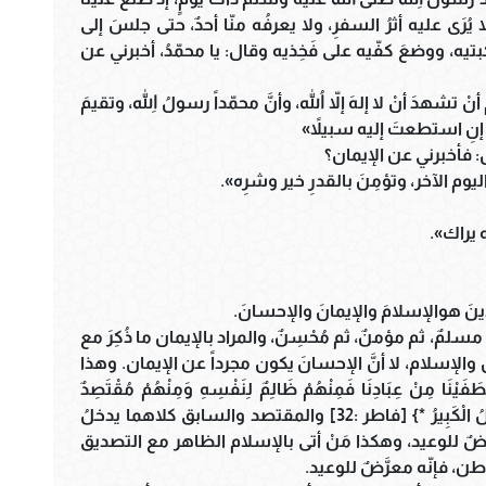
يُرَى عليه أثرُ السفرِ، ولا يعرفُه منّا أحدٌ، حتى جلسَ إلى
تيه، ووضعَ كفّيه على فَخِذيه وقال: يا محمّدُ، أخبرني عن
دَ أنْ لا إلهَ إلاّ اللهُ، وأنَّ محمّداً رسولُ اللهِ، وتقيمَ
 إنِ استطعتَ إليه سبيلاً»
: فأخبرني عن الإيمان؟
ليوم الآخر، وتؤمِنَ بالقدرِ خير وشرِه».
ّه يراك».
ِينَ هوالإسلامَ والإيمانَ والإحسانَ.
: مسلمٌ، ثم مؤمنٌ، ثم مُحْسِنٌ، والمراد بالإيمان ما ذُكِرَ مع
 والإسلام، لا أنَّ الإحسانَ يكون مجرداً عن الإيمان. وهذا
فَيْنَا مِنْ عِبَادِنَا فَمِنْهُمْ ظَالِمٌ لِنَفْسِهِ وَمِنْهُمْ مُقْتَصِدٌ
وَمِنْهُمْ سَابِقٌ بِالْخَيْرَاتِ بِإِذْنِ اللَّهِ ذَلِكَ هُوَ الْفَضْلُ الْكَبِيرُ *} [فاطر :32] والمقتصد والسابق كلاهما يدخلُ
َّضٌ للوعيد، وهكذا مَنْ أتى بالإسلام الظاهر مع التصديق
طن، فإنّه معرَّضٌ للوعيد.