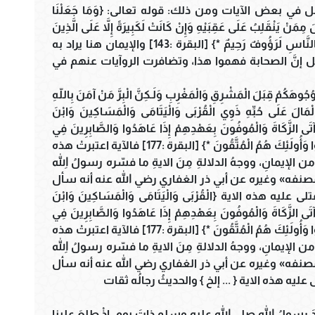
 في بعض الآيات ومن ذلك: قوله تعالى: {وَمَا جَعَلْنَا
ولَ مِمَنْ يَنْقَلِبُ عَلَى عَقِبَيْهِ وَإِنْ كَانَتْ لَكَبِيرَةً إِلاَّ عَلَى الَّذِينَ
هَدَى اللَّهُ وَمَا كَانَ اللَّهُ لِيُضِيعَ إِيمَانَكُمْ إِنْ اللَّهَ بِالنَّاسِ لَرَؤُوفٌ رَحِيمٌ *} [البقرة :143] والإيمان هنا يراد به
ل إنَّ الصحابة فهموا هذا، وتضافرت الروآيات عنهم في
كُمْ قِبَلَ الْمَشْرِقِ وَالْمَغْرِبِ وَلَـكِنَّ الْبِرَّ مَنْ آمَنَ بِاللّهِ
َى الْمَالَ عَلَى حُبِّهِ ذَوِي الْقُرْبَى وَالْيَتَامَى وَالْمَسَاكِينَ وَابْنَ
آتَى الزَّكَاةَ وَالْمُوفُونَ بِعَهْدِهِمْ إِذَا عَاهَدُوا وَالصَّابِرِينَ فِي
الْبَأْسَاءِ وَالضَّرَّاءِ وَحِينَ الْبَأْسِ أُولَئِكَ الَّذِينَ صَدَقُوا وَأُولَئِكَ هُمُ الْمُتَّقُونَ *} [البقرة :177] فالآية اعتبرتْ هذه
ن الإيمانِ، ووجهُ الدلالةِ مِنَ الايةِ ما فسّره رسولُ اللهِ
صنفه» وغيره عن أبي ذر الغفاري رضي الله عنه أنه سأل
هذه الاية {الْقُرْبَى وَالْيَتَامَى وَالْمَسَاكِينَ وَابْنَ
آتَى الزَّكَاةَ وَالْمُوفُونَ بِعَهْدِهِمْ إِذَا عَاهَدُوا وَالصَّابِرِينَ فِي
الْبَأْسَاءِ وَالضَّرَّاءِ وَحِينَ الْبَأْسِ أُولَئِكَ الَّذِينَ صَدَقُوا وَأُولَئِكَ هُمُ الْمُتَّقُونَ *} [البقرة :177] فالآية اعتبرتْ هذه
ن الإيمانِ، ووجهُ الدلالةِ مِنَ الايةِ ما فسّره رسولُ اللهِ
صنفه» وغيره عن أبي ذر الغفاري رضي الله عنه أنه سأل
يه هذه الاية { ... إلخ } والحديثُ رجالُه ثقات
سولُ اللهِ صلى الله عليه وسلم ذاتَ يومٍ، إذْ طلعَ علينا