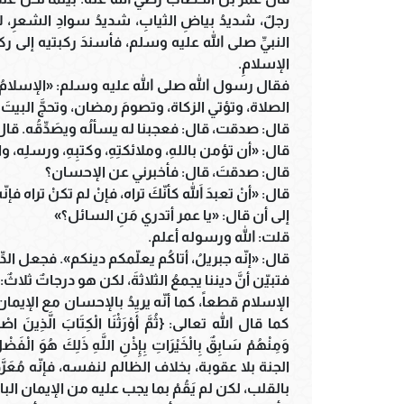
رجلٌ، شديدُ بياضِ الثيابِ، شديدُ سوادِ الشعرِ، لا 
النبيِّ صلى الله عليه وسلم، فأسندَ ركبتيه إلى ركب
الإسلامِ.
فقال رسول الله صلى الله عليه وسلم: «الإسلامُ أنْ تشه
الصلاة، وتؤتي الزكاة، وتصومَ رمضان، وتحجَّ البيتَ
قال: صدقت، قال: فعجبنا له يسألُه ويصَدِّقُه. قال
قال: «أن تؤمن باللهِ، وملائكتِهِ، وكتبِهِ، ورسلِه، وا
قال: صدقتَ، قال: فأخبرني عن الإحسان؟
قال: «أنْ تعبدَ اللهَ كأنّكَ تراه، فإنْ لم تكنْ تراه فإن
إلى أن قال: «يا عمر أتدري مَنِ السائل؟»
قلت: الله ورسوله أعلم.
قال: «إنّه جبريلُ، أتاكُم يعلّمكم دينكم». فجعل الدّ
فتبيّن أنَّ ديننا يجمعُ الثلاثةَ، لكن هو درجاتٌ ثلاثٌ
الإسلام قطعاً، كما أنّه يريدُ بالإحسان مع الإيمان
كما قال الله تعالى: {ثُمَّ أَوْرَثْنَا الْكِتَابَ الَّذِينَ اصْطَ
الجنة بلا عقوبة، بخلاف الظالم لنفسه، فإنّه مُعَر
بالقلب، لكن لم يَقُمْ بما يجب عليه من الإيمان البا