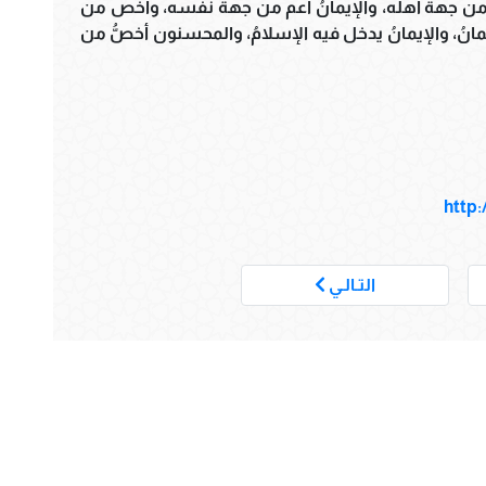
ن جهة أهله، والإيمانُ أعم من جهة نفسه، وأخص من
انُ، والإيمانُ يدخل فيه الإسلامُ، والمحسنون أخصُّ من
http:
___
التـالـي