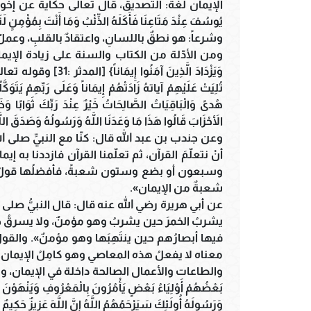
الإيمان لغة: التصديق، قال تعالى حكايةً عن إخوة يوسف مع أ
يُوسُفَ عِنْدَ مَتَاعِنَا فَأَكَلَهُ الذِّئْبُ وَمَا أَنْتَ بِمُؤْمِنٍ لَنَا وَلَوْ
وشرعاً: هو نطقٌ باللسانِ، واعتقادٌ بالقلبِ، وعملٌ 
ومن الأدّلة من الكتاب والسنة على زيادة الإيمان ونقصا
وَيَزْدَادَ الَّذِينَ آمَنُو
الأَحْزَابَ قَالُوا هَذَا مَا وَعَدَنَا اللَّهُ وَرَسُولُهُ وَصَدَقَ اللَّه
وعن جندب بن عبد الله قال: كنّا مع النبيِّ صلى ال
أنْ نتعلّمَ القرآن، ثم تعلّمنا القرآن فازددنا به 
وسبعون أو بضع وستون شعبةً، فأفضلُها قولُ: لا إل
شعبةٌ من الإيمان».
عن أبي هريرة رضي الله عنه قال: قال النبيُّ صلى ا
يشربُ الخمرَ حين يشربُ وهو مؤمنٌ، ولا يسرقُ حين 
فيها أبصارُهم حين ينتَهِبَها وهو مؤمنٌ». والق
معناه لا يفعلُ هذه المعاصي وهو كامِلُ الإيمان.
والطاعات والأعمال الصالحة داخلة في الإيمان، ومن الأ
بَعْضُهُمْ أَوْلِيَاءُ بَعْضٍ يَأْمُرُونَ بِالْمَعْرُوفِ وَيَنْهَوْنَ عَ
وَرَسُولَهُ أُولَئِكَ سَيَرْحَمُهُمُ اللَّهُ إِنَّ اللَّهَ عَزِيزٌ حَكِيمٌ *}