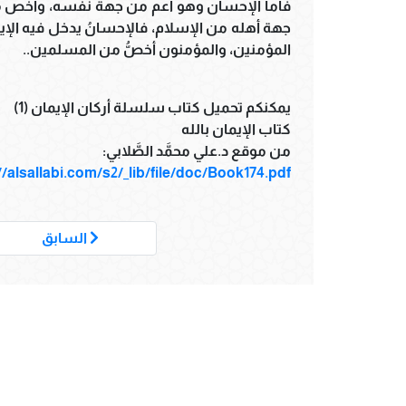
فأما الإحسان وهو أعم من جهة نفسه، وأخص م
جهة أهله من الإسلام، فالإحسانُ يدخل فيه الإيم
المؤمنين، والمؤمنون أخصُّ من المسلمين..
يمكنكم تحميل كتاب سلسلة أركان الإيمان (1)
كتاب الإيمان بالله
من موقع د.علي محمَّد الصَّلابي:
//alsallabi.com/s2/_lib/file/doc/Book174.pdf
السابق