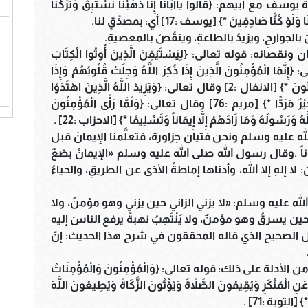
بيهم: {قَالُوا ياأَبَانَا إِنَّا ذَهَبْنَا نَسْتَبِقُ وَتَرَكْنَا
 كُنَّا صَادِقِينَ *} [يوسف :17] أي: بمصدِّقٍ لنا.
بالجوارحِ، ويزيدُ بالطاعةِ، وينقُصُ بالمعصيةِ.
نه: قوله تعالى: {لِيَسْتَيْقِنَ الَّذِينَ أُوتُوا الْكِتَابَ
ا إِيمَاناً} [المدثر :31] وقوله تعالى: {إِنَّمَا الْمُؤْمِنُونَ الَّذِينَ إِذَا ذُكِرَ اللَّهُ وَجِلَتْ قُلُوبُهُمْ وَإِذَا
تُلِيَتْ عَلَيْهِمْ آياتهُ زَادَتْهُمْ إِيمَاناً وَعَلَى رَبِّهِمْ يَتَوَكَّلُونَ *} [الانفال :2] وقال تعالى: {وَيَزِيدُ اللَّهُ الَّذِينَ اهْتَدَوْا
هُدىً وَالْبَاقِيَاتُ الصَّالِحَاتُ خَيْرٌ عِنْدَ رَبِّكَ ثَوَابًا وَخَيْرٌ مَرَدًّا *} [مريم :76] وقال تعالى: {وَلَمَّا رَأَى الْمُؤْمِنُونَ
ُ وَرَسُولُهُ وَمَا زَادَهُمْ إِلاَّ إِيمَاناً وَتَسْلِيمًا *} [الاحزاب :22] .
له عليه وسلم ونحن فتيان حِزاورة، فتعلَّمنا الإيمانَ قبل
إيماناً .وقال رسول الله صلى الله عليه وسلم «الإيمانُ بضعٌ
هِ إلا الله، وأدناها إماطةُ الأذى عن الطريقِ، والحياءُ
لله عليه وسلم: «لا يزني الزاني حين يزني وهو مؤمنٌ، ولا
يسرقُ وهو مؤمنٌ، ولا يَنْتَهِبُ نهبةً يرفع الناسَ إليه
ول الصحيح الذي قاله المحققون في شرح هذا الحديث: إنّ
دلة على ذلك: قوله تعالى: {وَالْمُؤْمِنُونَ وَالْمُؤْمِنَاتُ
نِ الْمُنْكَرِ وَيُقِيمُونَ الصَّلاَةَ وَيُؤْتُونَ الزَّكَاةَ وَيُطِيعُونَ اللَّهَ
 [التوبة :71] .