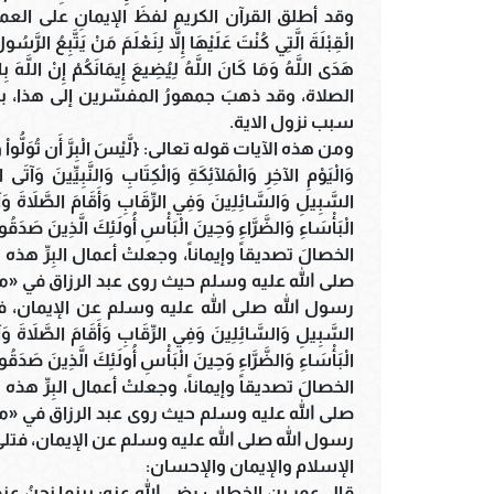
وقد أطلق القرآن الكريم لفظَ الإيمانِ على العمل
الْقِبْلَةَ الَّتِي كُنْتَ عَلَيْهَا إِلاَّ لِنَعْلَمَ مَنْ يَتَّبِعُ الرَّسُ
الصلاة، وقد ذهبَ جمهورُ المفسّرين إلى هذا، ب
سبب نزول الاية.
ومن هذه الآيات قوله تعالى: {لَّيْسَ الْبِرَّ أَن تُوَلُّواْ وُجُوهَ
وَالْيَوْمِ الآخِرِ وَالْمَلآئِكَةِ وَالْكِتَابِ وَالنَّبِيِّينَ وَآت
السَّبِيلِ وَالسَّائِلِينَ وَفِي الرِّقَابِ وَأَقَامَ الصَّلاَةَ وَ
الخصالَ تصديقاً وإيماناً، وجعلتْ أعمال البِرِّ هذه م
صلى الله عليه وسلم حيث روى عبد الرزاق في «م
رسول الله صلى الله عليه وسلم عن الإيمان، فتلى عليه 
السَّبِيلِ وَالسَّائِلِينَ وَفِي الرِّقَابِ وَأَقَامَ الصَّلاَةَ وَ
الخصالَ تصديقاً وإيماناً، وجعلتْ أعمال البِرِّ هذه م
صلى الله عليه وسلم حيث روى عبد الرزاق في «م
رسول الله صلى الله عليه وسلم عن الإيمان، فتلى عل
الإسلام والإيمان والإحسان:
قال عمر بن الخطاب رضي الله عنه: بينما نحنُ عندَ ر