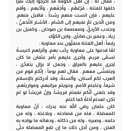
، فقال له : إنَّ أهل الكوفة قد أخرجوا إليك نفراً
خلقوا للفتنة ، فَرُعْهُم ، وأَخِفْهم ، وأدِّبهم ، وأقم
عليهم ، فإن انست منهم رشداً ، فاقبل منهم.
ومن الّذين تمَّ نفيهم إلى الشام ، الأشتر النَّخعيُّ ،
وجندب الأزديُّ، وصعصعة بن صوحان ، وكميل بن
زياد ، وعمير بن ضابأى ، وابن الكوَّاء.
رابعاً : أهل الفتنة منفيُّون عند معاوية :
لمَّا قدموا على معاوية رحَّب بهم، وأنزلهم كنيسةً
تسمَّى مريـم، وأجرى عليهم بأمر عثمان ما كان
يُجرى عليهم بالعراق ، وجعل لا يزال يتغدَّى ،
ويتعشَّى معهم . فقال لهم يوماً : إنَّكم قوم من
العرب لكم أسنان، وألسنةٌ، وقد أدركتم بالإسلام
شرفاً، وغلبتم الأمم، وحويتم مراتبهم، ومواريثهم،
وقد بلغني أنَّكم نقمتم قريشاً، وإنَّ قريشاً لو لم
تكن؛ لعدتم أذلةً كما كنتم.
كان عثمان رضي الله عنه يدرك : أنَّ معاوية
للمعضلة ، فله من فصاحته ، وبلاغته ، وله من
حلمه ، وصبره ، وله من ذكائه ، ودهائه ما يواجه به
الفتن ، ومن أجل ذلك ما إن تقع المعضلة حتَّى