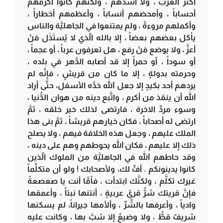
أكثر العرب ، ولا أشدَّهم ، ولكنَّهم كانوا أكرمهم
أحساباً ، وأمحضهم أنساباً ، وأعظمهم أخطاراً ،
وأكملهم مروءةً ، ولم يمتنعوا في الجاهليَّة والناس
يأكل بعضهم بعضاً ، إلا بالله الّذي لا يُستَذَل مَنْ
أعزَّ ، ولا يوضع مَنْ رفع ، هل تعرفون عرباً ، أو عجماً ،
أو سوداً ، أو حمراً إلا قد أصابه الدَّهر في بلده ،
وحرمته بدولةٍ ، إلا ما كان من قريشٍ ، فإنَّه لم
يردهم أحد بكيدٍ إلا جعل الله خدَّه الأسفل، حتَّى أراد
الله أن ينقذ من أكرم ، واتَّبع دينه من هوان الدُّنيا ،
وسوء مردِّ الاخرة ، فارتضى لذلك خير خلقه ، ثمَّ
ارتضى له أصحاباً ، فكان خيارهم قريشاً ، ثمَّ بنى هذا
الملك عليهم ، وجعل هذه الخلافة فيهم ، ولا يصلح
ذلك إلا عليهم ، فكان الله يحوطهم وهم على دينه ،
وقد حاطهم الله في الجاهليَّة من الملوك الّذين
كانوا يدينونكم . أفٍّ لك، ولأصحابك ! ولو أن متكلِّماً
غيرك تكلَّم ، ولكنَّك ابتدأت ، فأمَّا أنت يا صعصعةُ
فإنَّ قريتك شرُّ قرىً عربيةٍ ، أنتنها نبتاً ، وأعمقها
وادياً ، وأعرفها بالشَّرِّ ، وألأمها جيراناً، لم يسكنها
شريفٌ قطُّ ، ولا وضيعٌ إلا سُبَّ بها ، وكانت عليه