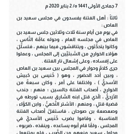
7 جمادى الأولى 1441 ه/ 2 يناير 2020 م
ثالثاً : أهل الفتنة يفسدون في مجلس سعيد بن
العاص :
في يوم من أيام سنة ثلاث وثلاثين جلس سعيد بن
العاص في مجلسه العام ، وحوله عامَّة النَّاس ،
وكانوا يتحدَّثون ، ويتناقشون فيما بينهم ، فتسلَّلَ
هؤلاء الخوارج من السَّبئيِّين إلى المجلس ، وعملوا
على إفساده ، وعلى إشعال نار الفتنة .
جرى كلامٌ وحوار في المجلس بين سعيد بن العاص
، وبين أحد الحضور ، وهو ( خُنيس بن حُبيش
الأسديُّ ) ، واختلفا على أمر ، وكان سبعةٌ من
الخوارج ، أصحاب الفتنة جالسين ؛ منهم : جندب
الأزديُّ ، الّذي قتل ابنه السَّارق بسبب تورطه في
قضية قتلٍ ، ومنهم : الأشتر النَّخعيُّ ، وابن الكوَّاء ،
وصعصعة بن صوحان ، فاستغلَّ أصحاب الفتنة
المناسبة ، وقاموا بضرب خُنَيس الأسديِّ في
المجلس ، ولمَّا قام أبوه يساعده ، وينقذه ، ضربوه ،
وحاول سعيد منعهم من الضَّرب ، فلم يمتنعوا ،