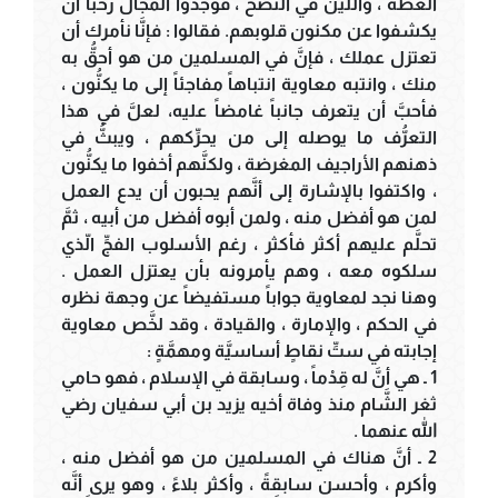
العظة ، واللِّين في النُّصح ، فوجدوا المجال رحباً أن
يكشفوا عن مكنون قلوبهم. فقالوا : فإنَّا نأمرك أن
تعتزل عملك ، فإنَّ في المسلمين من هو أحقُّ به
منك ، وانتبه معاوية انتباهاً مفاجئاً إلى ما يكنُّون ،
فأحبَّ أن يتعرف جانباً غامضاً عليه، لعلَّ في هذا
التعرُّف ما يوصله إلى من يحرِّكهم ، ويبثُّ في
ذهنهم الأراجيف المغرضة ، ولكنَّهم أخفوا ما يكنُّون
، واكتفوا بالإشارة إلى أنَّهم يحبون أن يدع العمل
لمن هو أفضل منه ، ولمن أبوه أفضل من أبيه ، ثمَّ
تحلَّم عليهم أكثر فأكثر ، رغم الأسلوب الفجِّ الّذي
سلكوه معه ، وهم يأمرونه بأن يعتزل العمل .
وهنا نجد لمعاوية جواباً مستفيضاً عن وجهة نظره
في الحكم ، والإمارة ، والقيادة ، وقد لخَّص معاوية
إجابته في ستِّ نقاطٍ أساسيَّة ومهمَّةٍ :
1 ـ هي أنَّ له قِدْماً ، وسابقة في الإسلام ، فهو حامي
ثغر الشَّام منذ وفاة أخيه يزيد بن أبي سفيان رضي
الله عنهما .
2 ـ أنَّ هناك في المسلمين من هو أفضل منه ،
وأكرم ، وأحسن سابقةً ، وأكثر بلاءً ، وهو يرى أنَّه