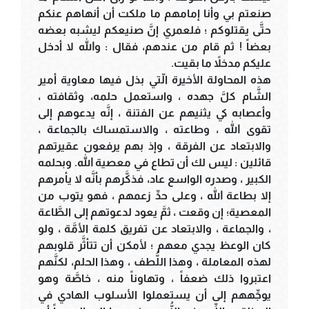
صنعتم بي وأنا إمامهم ما ملكت أن أنهاهم عنكم
حتَّى يقتلوكم ؛ فلعمري إنَّ صنيعكم ليشبه بعضه
بعضاً ! ثم قام من عندهم، فقال : والله لا أدخل
عليكم مدخلاً ما بقيت.
هذه المحاولة الأخيرة الّتي بذل فيها معاوية أمير
الشَّام كلَّ جهده ، واستعمل حلمه، وثقافته ،
وأعصابه كي يثنيهم عن الفتنة ، إنَّه يدعوهم إلى
تقوى الله ، وطاعته ، والاستمساك بالجماعة ،
والابتعاد عن الفرقة ، وإذ بهم يرفعون عقيرتهم
قائلين : ليس لك أن تطاع في معصية الله. وبحلمه
الكبير ، وصدره الواسع عاد، فذكَّرهم بأنَّه لا يأمرهم
إلا بطاعة الله ، وعلى حدِّ زعمهم ، فهو يتوب من
المعصية؛ إن وقعت ، ثمَّ يعود لدعوتهم إلى الطَّاعة
، والجماعة ، والابتعاد عن تفريق كلمة الأمَّة ، ولو
كان الوعظ يجدي معهم ؛ لأمكن أن تتأثَّر قلوبهم
لهذه المعاملة ، وهذا اللُّطف ، وهذا الحلم، لكنَّهم
اعتبروا ذلك ضعفاً ، وتهاوناً منه ، خاصَّة وهو
يوجِّههم إلى أن يستعملوا الأسلوب الهادي في