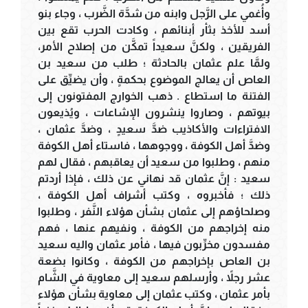
وأُغمي على الرَّجل وابنه من شدَّة الضَّرب ، وجاء بنو
أسد للأخذ بثأر أبنائهم ، وكادت الحرب تقع بين
الفريقين ، ولكنَّ سعيداً تمكَّن من إصلاح الأمر،
ولمَّا علم عثمان بالحادثة ؛ طلب من سعيد بن
العاص أن يعالج الموضوع بحكمةٍ ، وأن يضيِّق على
الفتنة ما استطاع . ذهب الخوارج المفتونون إلى
بيوتهم ، وصاروا ينشرون الإشاعات ، ويُذيعون
الافتراءات والأكاذيب ضدَّ سعيدٍ ، وضدَّ عثمان ،
وضدَّ أهل الكوفة ، ووجوهها ، فاستاء أهل الكوفة
منهم ، وطلبوا من سعيد أن يعاقبهم ، فقال لهم
سعيد : إنَّ عثمان قد نهاني عن ذلك ، فإذا أردتم
ذلك ؛ فأخبروه ، وكتب أشراف أهل الكوفة ،
وصلحاؤهم إلى عثمان بشأن هؤلاء النَّفر ، وطلبوا
منه إخراجهم من الكوفة ، ونفيهم عنها ، فهم
مفسدون مخرِّبون فيها ، فأمر عثمان واليه سعيد
بن العاص بإخراجهم من الكوفة ، وكانوا بضعة
عشر رجلاً ، وأرسلهم سعيد إلى معاوية في الشَّام
بأمر عثمان ، وكتب عثمان إلى معاوية بشأن هؤلاء