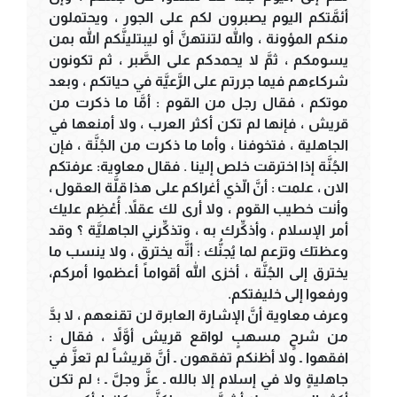
أئمَّتكم اليوم يصبرون لكم على الجور ، ويحتملون
منكم المؤونة ، والله لتنتهنَّ أو ليبتلينَّكم الله بمن
يسومكم ، ثمَّ لا يحمدكم على الصَّبر ، ثم تكونون
شركاءهم فيما جررتم على الرَّعيَّة في حياتكم ، وبعد
موتكم ، فقال رجل من القوم : أمَّا ما ذكرت من
قريش ، فإنها لم تكن أكثر العرب ، ولا أمنعها في
الجاهلية ، فتخوفنا ، وأما ما ذكرت من الجُنَّة ، فإن
الجُنَّة إذا اخترقت خلص إلينا . فقال معاوية: عرفتكم
الان ، علمت : أنَّ الّذي أغراكم على هذا قلَّة العقول ،
وأنت خطيب القوم ، ولا أرى لك عقلاً. أُعْظِم عليك
أمر الإسلام ، وأذكِّرك به ، وتذكِّرني الجاهليَّة ؟ وقد
وعظتك وتزعم لما يُجنُّك : أنَّه يخترق ، ولا ينسب ما
يخترق إلى الجُنَّة ، أخزى الله أقواماً أعظموا أمركم،
ورفعوا إلى خليفتكم.
وعرف معاوية أنَّ الإشارة العابرة لن تقنعهم ، لا بدَّ
من شرحٍ مسهبٍ لواقع قريش أوَّلاً ، فقال :
افقهوا ـ ولا أظنكم تفقهون ـ أنَّ قريشاً لم تعزَّ في
جاهليةٍ ولا في إسلام إلا بالله ـ عزَّ وجلَّ ـ ؛ لم تكن