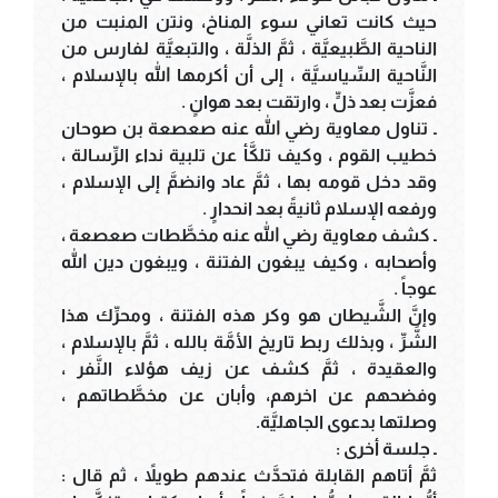
حيث كانت تعاني سوء المناخ، ونتن المنبت من
الناحية الطَّبيعيَّة ، ثمَّ الذلَّة ، والتبعيَّة لفارس من
النَّاحية السِّياسيَّة ، إلى أن أكرمها الله بالإسلام ،
فعزَّت بعد ذلٍّ ، وارتقت بعد هوانٍ .
ـ تناول معاوية رضي الله عنه صعصعة بن صوحان
خطيب القوم ، وكيف تلكَّأ عن تلبية نداء الرِّسالة ،
وقد دخل قومه بها ، ثمَّ عاد وانضمَّ إلى الإسلام ،
ورفعه الإسلام ثانيةً بعد انحدارٍ .
ـ كشف معاوية رضي الله عنه مخطَّطات صعصعة ،
وأصحابه ، وكيف يبغون الفتنة ، ويبغون دين الله
عوجاً .
وإنَّ الشَّيطان هو وكر هذه الفتنة ، ومحرِّك هذا
الشَّرِّ ، وبذلك ربط تاريخ الأمَّة بالله ، ثمَّ بالإسلام ،
والعقيدة ، ثمَّ كشف عن زيف هؤلاء النَّفر ،
وفضحهم عن اخرهم، وأبان عن مخطَّطاتهم ،
وصلتها بدعوى الجاهليَّة.
ـ جلسة أخرى :
ثمَّ أتاهم القابلة فتحدَّث عندهم طويلاً ، ثم قال :