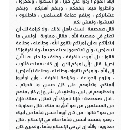
أيُّها القوم ! ردُّوا عليَّ خيراً ، أو اسكتوا ، وتفكَّروا ،
وانظروا فيما ينفعكم ، وينفع أهليكم ، وينفع
عشائركم ، وينفع جماعة المسلمين ، فاطلبوه ؛
تعيشوا ، ونعش بكم .
قال صعصعة : لستَ بأهلٍ لذلك ، ولا كرامة لك أن
تطاع في معصية الله . فقال معاوية : أوليس ما
ابتدأتكم به أن أمرتكم بتقوى الله ، وطاعته ، وطاعة
نبيه (ص) ، وأن تعتصموا بحبله جميعاً ، ولا تفرقوا ؟ !
قالوا : بل أمرت بالفرقة ، وخلاف ما جاء به النَّبيّ
(ص) ! قال : إنِّي امركم الآن ، إن كنت فعلت فأتوب
إلى الله ، وامركم بتقواه، وطاعته ، وطاعة نبيِّه (ص)
، ولزوم الجماعة ، وكراهة الفرقة ، وأن توقِّروا
أئمتكم، وتدلُّوهم على كلِّ حسنٍ ما قدرتم ،
وتعظوهم في لينٍ ، ولطفٍ في شيءٍ إن كان منهم
. قال صعصعة : فإنا نأمرك أن تعتزل عملك فإنَّ
من المسلمين من هو أحقُّ به منك . قال معاوية :
من هو ؟ قالوا : من كان أبوه أحسن قِدْماً من أبيك
، وهو بنفسه أحسن قِدْماً منك في الإسلام . قال
معاوية : والله إن لي في الإسلام قِدْماً ، ولغيري كان