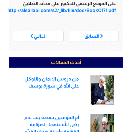
على الموقع الرسمي للدكتور علي محمّد الصّلابيّ
http://alsallabi.com/s2/_lib/file/doc/BookC171.pdf
___
السابق
التـالـي
أحدث المقالات
من دروس الإيمان والتوكل
على الله في سورة يوسف
أم المؤمنين حفصة بنت عمر
رضي الله عنهما؛ الصوّامة
القوّامة وأمينة صحف القرآن