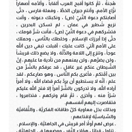
هُجنةً ، ثمَّ كانوا أقبح العرب ألقاباً ، وألأمه أصهاراً
نزَّاع الأمم، وأنتم جيران الخطِّ ، وفعلة فارس ، حتَّى
أصابتكم دعوة النَّبيّ (ص) ، ونكبتك دعوته ، وأنت
نزيع شَطير في عمان ، لم تسكن البحرين ،
فتشركهم في دعوة النَّبيّ (ص) ، فأنت شرٌّ قومك ،
حتَّى إذا أبرزك الإسلام ، وخلطك بالنَّاس ، وحملك
على الأمم الّتي كانت عليك ؛ أقبلت تبغي دين الله
عوجاً ، وتنزع إلى اللامة والذِّلَّة ، ولا يضع ذلك قريشاً
، ولن يضرَّهم ، ولن يمنعهم من تأدية ما عليهم ، إنَّ
الشَّيطان عنكم غير غافلٍ ، قد عرفكم بالشَّرِّ من
بين أمَّتكم ، فأغرى بكم النَّاس ، وهو صارعكم ، لقد
علم : أنَّه لا يستطيع أن يردَّ بكم قضاء الله ، ولا أمراً
أراده الله، ولا تدركون بالشَّرِّ أمراً إلا فتح الله عليكم
شرّاً منه ، وأخزى ، ثمَّ قام وتركهم ، فتذامروا ،
فتقاصرت إليهم أنفسهم.
وبذلك بذل معاوية كلَّ طاقاته الفكريَّة ، والثَّقافيَّة
والسِّياسيَّة لإقناعهم :
ـ عرض لهم أولاً أمر قريش في الجاهليَّة ، والإسلام .
ـ تناول قبائل هؤلاء النَّفر ، ووضعها في الجاهليَّة ،