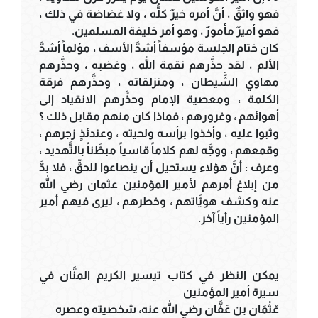
فهو واثقٌ ، أنَّ أمره خيرٌ كلُّه ، ولا غضاضة في ذلك ،
فهو أميرٌ مأمورٌ ، وهو أمر خليفة المسلمين.
كان ختام الجلسة مؤسفاً أشدَّ الأسف ، مؤلماً أشدَّ
الألم ، لقد حذَّرهم نقمة الله ، وغضبه ، وحذَّرهم
مهاوي الشَّيطان ، ومنزلقاته ، وحذَّرهم فرقة
الكلمة ، ومعصية الإمام وحذَّرهم الانقياد إلى
أهوائهم ، وغرورهم ، فماذا كان منهم مقابل ذلك ؟
وثبوا عليه ، وأخذوا برأسه ولحيته ، وعندئذٍ زجرهم ،
وقمعهم ، ووجَّه لهم كلاماً قاسياً مبطَّناً بالتَّهديد ،
وعرف : أنَّ هؤلاء يستحيل أن ينصاعوا للحقِّ ، فلا بدَّ
من إبلاغ أمرهم لأمير المؤمنين عثمان رضي الله
عنه وكشف هويَّاتهم ، وخطرهم ، ليرى فيهم أمير
المؤمنين رأياً آخر.
يمكن النظر في كتاب تيسير الكريم المنَّان في
سيرة أمير المؤمنين
عُثْمَان بن عَفَّان رضي الله عنه، شخصيته وعصره