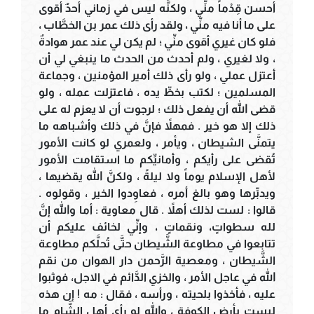
أحسن قِدْماً منِّي ، ولكنَّه ليس في زماني أحدٌ أقوى
على ما أنا فيه منِّي ، ولقد رأى ذلك عمر بن الخطَّاب ،
فلو كان غيري أقوى منِّي ؛ لم يكن لي عند عمر هوادةٌ
، ولا لغيري ، ولم أحدث من الحدث ما ينبغي لي أن
أعتزل عملي ، ولو رأى ذلك أمير المؤمنين ، وجماعة
المسلمين ؛ لكتب بخطِّ يده ، فاعتزلت عمله ، ولو
قضى الله أن يفعل ذلك ؛ لرجوت أن لا يعزم له على
ذلك إلا هو خير . فمهلاً فإنَّ في ذلك وأشباهه ما
يتمنَّى الشيطان ، ويأمر ، ولعمري لو كانت الأمور
تُقضى على رأيكم ، وأمانيِّكم ما استقامت الأمور
لأهل الإسلام يوماً ولا ليلةً ، ولكنَّ الله يقضيها ،
ويدبِّرها وهو بالغ أمره ، فعاوِدوا الخير ، وقولوه .
قالوا : لست لذلك أهلاً . قال معاوية : أما والله إنَّ
لله سطواتٍ، ونقماتٍ ، وإنِّي لخائف عليكم أن
تتابعوا في مطاوعة الشَّيطان حتَّى تُحلَّكم مطاوعة
الشَّيطان ، ومعصية الرَّحمن دار الهوان من نقم
الله في عاجل الأمر ، والخزي الدَّائم في الاجل، فوثبوا
عليه ، فأخذوا بلحيته ، ورأسه ، فقال : مه ! إن هذه
ليست بأرض الكوفة ، والله لو رأى أهل الشَّام ما