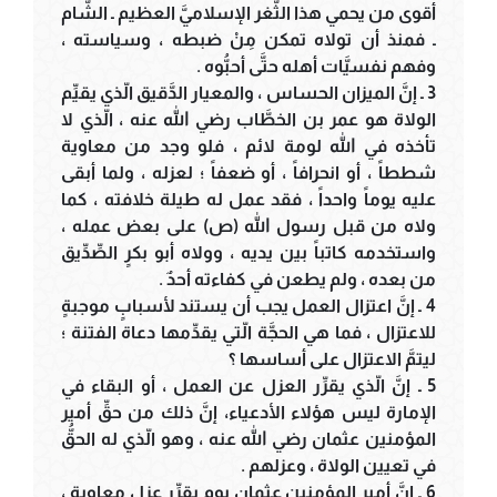
أقوى من يحمي هذا الثَّغر الإسلاميَّ العظيم ـ الشَّام
ـ فمنذ أن تولاه تمكن مِنْ ضبطه ، وسياسته ،
وفهم نفسيَّات أهله حتَّى أحبُّوه .
3 ـ إنَّ الميزان الحساس ، والمعيار الدَّقيق الّذي يقيِّم
الولاة هو عمر بن الخطَّاب رضي الله عنه ، الّذي لا
تأخذه في الله لومة لائم ، فلو وجد من معاوية
شططاً ، أو انحرافاً ، أو ضعفاً ؛ لعزله ، ولما أبقى
عليه يوماً واحداً ، فقد عمل له طيلة خلافته ، كما
ولاه من قبل رسول الله (ص) على بعض عمله ،
واستخدمه كاتباً بين يديه ، وولاه أبو بكرٍ الصِّدِّيق
من بعده ، ولم يطعن في كفاءته أحدٌ .
4 ـ إنَّ اعتزال العمل يجب أن يستند لأسبابٍ موجبةٍ
للاعتزال ، فما هي الحجَّة الّتي يقدِّمها دعاة الفتنة ؛
ليتمَّ الاعتزال على أساسها ؟
5 ـ إنَّ الّذي يقرِّر العزل عن العمل ، أو البقاء في
الإمارة ليس هؤلاء الأدعياء، إنَّ ذلك من حقِّ أمير
المؤمنين عثمان رضي الله عنه ، وهو الّذي له الحقُّ
في تعيين الولاة ، وعزلهم .
6 ـ إنَّ أمير المؤمنين عثمان يوم يقرِّر عزل معاوية ،