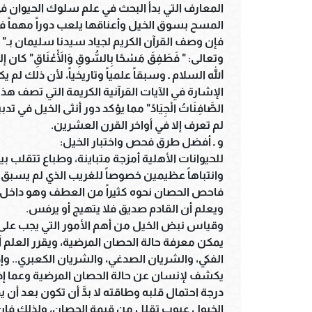
المعارف التي بدأ البحث في علم سلوك الحيوان ف
المسح بسوق الخيل وأعناقها يلعب دوراً مهماً ف
فإن وصف القرآن الكريم لجياد سيدنا سليمان بـ" الص
وتعالى: " فَطَفِقَ مَسْحًا بِالسُّوقِ وَالْأَعْنَاقِ" 
الله السلام ـ وسبقاً علمياً وتاريخياً، لأن ذلك لم 
الصَّافِنَاتُ الْجِيَادُ" مما يؤكد دور أنثى الخيل 
لم تعرف إلا في أواخر القرن العشرين.
و ـ أفضل طرق فحص واختبار الخيل:
للحيوانات الأهلية أمزجة متباينة، وطباع تتقلب 
وانتباهاً عظيمين خصوصاً للغريب الذي لم يسبق ل
فاحص الحصان نحوه كثيراً من العطف وهو داخل 
ويعلم أن القادم صديق فلا يتهيج أو يرفس.
وقياس نبض الخيل من أهم الأمور التي يجب على
يمكن معرفة حالة الحصان المرضية، ويقرر العلم
الفكي، والشريان الصدغي، والشريان الكعبري.. و
يكشف لإنسان عن حالة الحصان المرضية وعما إذا
درجة احتمال قلبه وطاقته لا بدَّ أن تكون بعد أ
الخيول عيوب تقلل من قيمة الحصان، ولذلك فإن