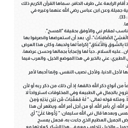
 أقام الرابعة على طرف الحافر، سماها القرآن الكريم ذلك
ية جميلة.وعن ابن عباس رضي الله عنهما وغيره في
.
ا.
ناسب لمقام نبي والأوفق بحقيقة "المسح".
ْهِ بِالْعَشِيِّ الصَّافِنَاتُ"، أي: بعد أن استعرضها وانصرفوا بها
حًا بِالسُّوقِ وَالْأَعْنَاقِ" إكراماً لها ولحبها، وكان هذا العرض
 ـ عليه السلام ـ حباً لها وإعجاباً بجمالها وحسن عرضها،
الخيل قال الطبري: عني بالخير في هذا الموضع الخيل، والعرب فيما
.
حبها لأجل الدنيا، ولأجل نصيب النفس، وإنما أحبها لأمر
ن أنواع ذكر الله خالقها: إذ أن ذلك من ذكر ربه أو لأن
ستروح بالجمال في الطبيعة وفي المخلوقات استرواحاً لا
 قوله تعالى: " لَهُ مُعَقِّبَاتٌ مِّن بَيْنِ يَدَيْهِ وَمِنْ
َظُونَهُ مِنْ أَمْرِ اللّهِ" (الرعد ، آية : 11) من أمر الله: أي بأمر الله، أو من أجل أمر الله، ويظهر أن هذا
بعدها قال نبي الله سليمان: " رُدُّوهَا عَلَيَّ" أي
عرض الجميل العظيم الذي جاءت به، فجعل يمسح
ميل، والخيل تتجاوب معه في هذا الشكر كعادتها مع