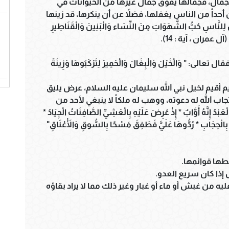
الجمال، فجمالها يفوق جمال غيرها من الحيوانات في
حداً من الناس يغفلها، فضلاً عن أن ينكرها، قد زينها
سِ حُبُّ الشَّهَوَاتِ مِنَ النِّسَاء وَالْبَنِينَ وَالْقَنَاطِيرِ
 (آل عمران ، آية : 14).
" وَالْخَيْلَ وَالْبِغَالَ وَالْحَمِيرَ لِتَرْكَبُوهَا وَزِينَةً
أقيم لخيل نبي الله سليمان عليه السلام، عرض يليق
اب الله له دعوته، ووهب له ملكاً لا ينبغي لأحد من
 إِنَّهُ أَوَّابٌ * إِذْ عُرِضَ عَلَيْهِ بِالْعَشِيِّ الصَّافِنَاتُ الْجِيَادُ *
َتْ بِالْحِجَابِ * رُدُّوهَا عَلَيَّ فَطَفِقَ مَسْحًا بِالسُّوقِ وَالْأَعْنَاقِ"
طها قوائمها.
إذا كان سريع العدو.
ليه من غبش أو ماء أو غبار وغير ذلك مما لا يراد بقاؤه