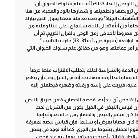
ي التوصل إليها، كذلك أثبت علم سلوك الحيوان أن
ي ترويضها وتطمينها وإشعارها بالود والمحبة، من هنا
َّافِنَاتُ الْجِيَادُ" ووصف تعامله معها يقول الحق تبارك
كان إلهاماً من الله تعالى لنبيه سليمان ـ على نبينا وعليه من
يكن معروفاً لأحد في زمن الوحي بالقرآن الكريم، ثم أن
الإشارة في الآيات القرآنية الكريمة التي تصف هذه الواقعة (سورة ص ، آية 31 ـ 33) جاءت بالتأنيث "
في تدبير أمر جماعتها وهو من حقائق علم سلوك الحيوان التي
بين الدعة والشراسة لذلك يتطلب الاقتراب منها حرصاً
ه معاملتها أو خدمتها، نجد أنه في الخيل يجب أن يظهر
عليه، فيربت على رأسه ورقبته وظهره فيطمئن إليه
 الفاحص أن يبدأ بها فحصه للحصان، فعن طريق النبض
 أن قياس النبض في الخيل يكون من الشريان تحت
إذا كان قياس النبض والحصان في حالة هدوئه إنما
 كان مصاباً بمرض أو سليماً، فإن قياس نبضه لمعرفة
ن يقوم الحصان بشوط من الجري، كما أنه توجد في بعض
 الطريقة التي أصبحت دستوراً يعمل به عند فحص