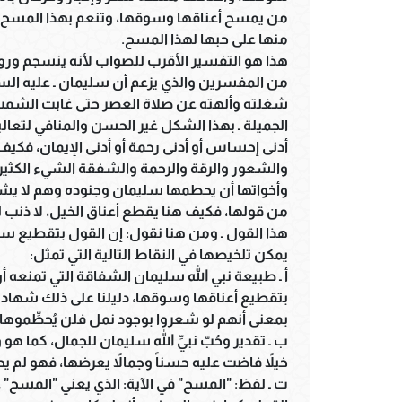
من يمسح أعناقها وسوقها، وتنعم بهذا المسح وت
منها على حبها لهذا المسح.
هذا هو التفسير الأقرب للصواب لأنه ينسجم وروح 
من المفسرين والذي يزعم أن سليمان ـ عليه السل
شغلته وألهته عن صلاة العصر حتى غابت الشمس، 
الجميلة ـ بهذا الشكل غير الحسن والمنافي لتعاليم
أدنى إحساس أو أدنى رحمة أو أدنى الإيمان، فكي
والشعور والرقة والرحمة والشفقة الشيء الكثير 
وأخواتها أن يحطمها سليمان وجنوده وهم لا يشع
من قولها، فكيف هنا يقطع أعناق الخيل، لا ذنب 
هذا القول ـ ومن هنا نقول: إن القول بتقطيع س
يمكن تلخيصها في النقاط التالية التي تمثل:
أ ـ طبيعة نبي الله سليمان الشفاقة التي تمنعه أ
بمعنى أنهم لو شعروا بوجود نمل فلن يُحطِّموه
ب ـ تقدير وحُبّ نبيِّ الله سليمان للجمال، كما ه
خيلاً فاضت عليه حسناً وجمالاً يعرضها، فهو لم ي
ت ـ لفظ: "المسح" في الآية: الذي يعني "المسح" 