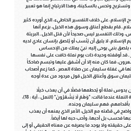
ستريح وتحس بالسكينة، وهذا الارتياح إنما هو تعبير
الإسلام، على خلاف التفسير الخاطيء، الذي أورده كثير
ام ـ قام بقطع أعناق وسوق هذه الخيل، بزعم أنها
وذلك التفسير ليس صحيحاً لأن قتل الخيل ـ البريئة
 الإسلام، لا يليق أن يُنْسب أو يُلصق بإنسان عادي لديه
ف يلصق بنبي يوحى إليه: نبيّ يملك من الإحساس
ـ قد أوقفته وحيدة ذات يوم نملة خافت على نفسها
رون، فما كان منه إلا أن أشفق عليها وتبسم ضاحكاً
لها في غفلة سليمان عن صلاة العصر ـ كما زعم أصحاب
ليمان سوق وأعناق الخيل قول مردود من عدة أوجه
ن يدوس نملة أو يُحطمها فضلاً في أن يعذب خيلاً
بتقطيع أعناقها وسوقها، دليلنا على ذلك شهادة النملة عندما قالت: "وَهُمْ لاَ يَشْعُرُونَ" (النمل ، آية : 18)،
ا بأقدامهم، فهم سليمان وجنده.
و واضح في قصّته مع الخيل، الأمر الذي يمنعه أن يعذب
حبها فحسب بل أحبها، وأحب حبه لها أيضاً.
على حقيقته ولا يوجد ما يصرفه عن معناه الحقيقي أو إلى