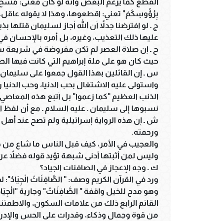
القطع كما يزعم البعض وأنه لو كان معنى: مسح ال
بِرُؤُوسِكُمْ" تعني: اقطعوها، وهذا لا يقوله عاقل.
ج ـ لو افترضنا جدلاً أن الله أجاز لسليمان قتلها بذ
عليها ذلك التعذيب، وغيره، بل أمره بالإحسان ف
ح ـ إن صلاة العصر لم تكن مفروضة في شريعة سل
حيث كان هو على ملة إبراهيم التي كانت فيها ال
س ـ إن القائلين بهذا القول جمعوا على سليمان أن
واستولى عليه الاشتغال بحب الدنيا، وحب الدنيا 
الذنب العظيم "كما زعموا" بل أتبع هذه المعاصي 
نسبوها إلى سليمان ـ عليه السلام ـ مع أن لفظ ا
ش ـ إن هذه الرواية إسرائيلية ولم تصح عند أهل ال
ورحمته.
والعجيب في الأمر، كيف قبل الناس ما شاع من ه
وليس لمن أثبتها أدنى شبهة تؤيد قوله فضلاً عن
ك ـ وجه الإعجاز في الصافنات الجياد؟
ورد في القرآن الكريم وصف: " الصَّافِنَاتُ الْجِيَادُ"
وهو مدح للخيل واقفة " الصَّافِنَاتُ" وجارية "الْج
القائم الرابع ذلك من علامات السكون، والاطمئنان، 
من قوة وجمال وذكاء، وقدرات على الحس والإدر