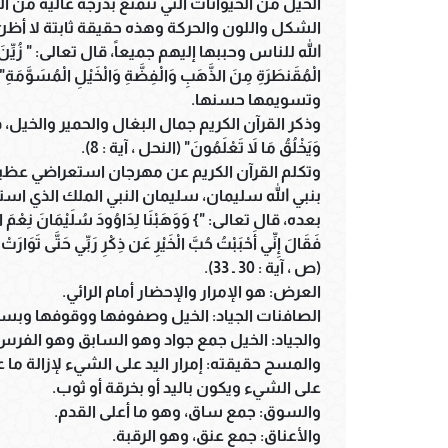
الخيل من الحيوانات التي تتمتع بدرجة عالية من 
الشكل واللون والحركة وهذه حقيقة ثابتة لا أظن أ
الله للناس وحببها إليهم جميعاً، قال تعالى: " زُيِّنَ لِلنَّا
الْمُقَنطَرَةِ مِنَ الذَّهَبِ وَالْفِضَّةِ وَالْخَيْلِ الْمُسَوَّمَةِ"
وتسويمها حسنها.
وذكر القرآن الكريم جمال البغال والحمير والخيل، فقال تعالى: 
وَيَخْلُقُ مَا لاَ تَعْلَمُونَ" (النحل ، آية : 8).
وتكلم القرآن الكريم عن مهرجان استعراضي عظيم 
بنبي الله سليمان، سليمان النبي الملك الذي استج
بعده، قال تعالى: "} وَوَهَبْنَا لِدَاوُودَ سُلَيْمَانَ نِعْمَ الْعَبْدُ
فَقَالَ إِنِّي أَحْبَبْتُ حُبَّ الْخَيْرِ عَن ذِكْرِ رَبِّي حَتَّى تَوَار
(ص ، آية : 30 ـ 33).
العرض: هو الإمرار والإحضار أمام الرائي.
الصافنات الجياد: الخيل وصفوفها ووقوفها وبس
والجياد: الخيل جمع جواد وهو السابق وهو الفرس 
والمسح حقيقته: إمرار اليد على الشيء لإزالة ما ع
على الشيء ويكون باليد أو بخرقة أو ثوب.
والسوق: جمع ساق، وهو ما أعلى القدم.
والأعناق: جمع عنق، وهو الرقبة.