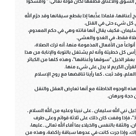
سوق والأعناق قطعها لكان قوله تعالى: " وَامْسَحُواْ
بح أعناقها، فلماذا عذَّبها إذا بقطع سيقانها وقد حرّم الله
ي كل شيء حتى في القتل.
يمان، فكيف يقال أنها فاتته وهي في حكم المعدوم،
صلاة فقط، في الغدو والعشي.
واعاً من الأفعال المذمومة منها، أنه ترك الصلاة،
رأس كل خطيئة وأنه لم يشتغل بالتوبة والإنابة من هذا
بعقر الخيل "سوقها وأعناقها"، وهذه كلها من الكبائر
لقرآن الكريم لا يدل على شيء منها.
علم، وقد ثبت ـ كما رأينا تناقضها مع روح الإسلام
ذه الوجوه الخاطئة مع أنها تعارض العقل والنقل
 حجة وبرهان.
: لخيل نبي الله سليمان ـ على نبينا وعليه من الله السلام ـ
ِيَادُ"، فإذا وقفت كان ذلك على ثلاثة قوائم وعلى طرف
والثقة بالنفس والخيلاء بما أفاء الله تعالى ـ عليها،
اك، وإذا جرت كانت في عدوها سباقة راكضة، وهذه من