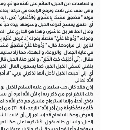
والصافنات من الخيل: القائم على ثلاثة قوائم، وقد
وهي تقف على ثلاث وترفع الرابعة في حركة إيقاع
قوله " فَطَفِقَ مَسْحًا بِالسُّوقِ وَالْأَعْنَاقِ" (ص ، آية : 33)
أي: طفق يمسح أعراف الخيل وسوقها بيده حباً له
وقال الطاهر بن عاشور: وهذا هو الجاري على الم
وقوله: " رُدُّوهَا عَلَيَّ" متصلاً بقوله "ِذْ عُرِضَ عَلَي
لتأوي إلى مزاودها. قال: " رُدُّوهَا عَلَيَّ فَطَفِقَ مَسْ
في غاية الجمال، والروعة، والبهجة، مما زاد سليمان
فقال: "ِنِّي أَحْبَبْتُ حُبَّ الْخَيْرِ"، والخير هنا: 
بلغني تسمِّي الخيل الخير، كما يسمون المال الخير
أي: إني أحببت الخيل لأجل أنها تذكرني بربي: "لا أ
الله تعالى.
إذن فقد كان حب سليمان عليه السلام للخيل نوعاً م
ذلك النظر نوع من ذكر ربه أو لأن الله أمره أن ي
يؤذي أحداً، وإنما استرواح متسق مع ذكر الله دائماً. ومثله
خَلْفِهِ يَحْف
العرض وهذا الابتهاج قد استمر إلى أن غابت الشمس و
الخيل: ولسان حاله يقول: لأشكرها على هذا ال
سوقها، وأعناقها مسحة شكر وإكبار وعرفان بالج