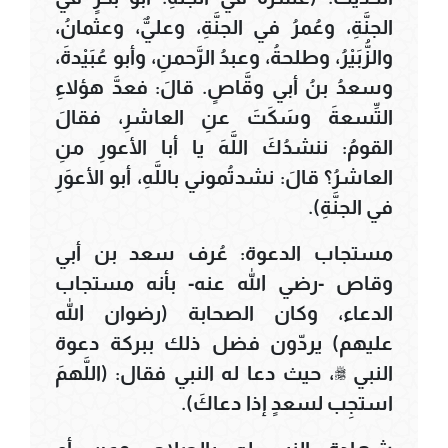
الجنَّةِ، وعُمرُ في الجنَّةِ، وعليٌّ، وعثمانُ،
والزُّبَيْرُ، وطلحةُ، وعبدُ الرَّحمنِ، وأبو عُبَيْدةَ،
وسعدُ بنُ أبي وقَّاصٍ. قالَ: فعدَّ هؤلاءِ
التِّسعةَ وسَكَتَ عنِ العاشرِ، فقالَ
القومُ: ننشدُكَ اللَّهَ يا أبا الأعورِ منِ
العاشرُ؟ قالَ: نشدتُموني باللَّهِ، أبو الأعوَرِ
في الجنَّةِ).
مستجاب الدعوة: عُرف سعد بن أبي
وقاص -رضي الله عنه- بأنه مستجاب
الدعاء، وكان الصحابة (رضوان الله
عليهم) يردّون فضل ذلك ببركة دعوة
النبي ﷺ، حيث دعا له النبي فقال: (اللَّهمَ
استجِب لسعدٍ إذا دعاكَ).