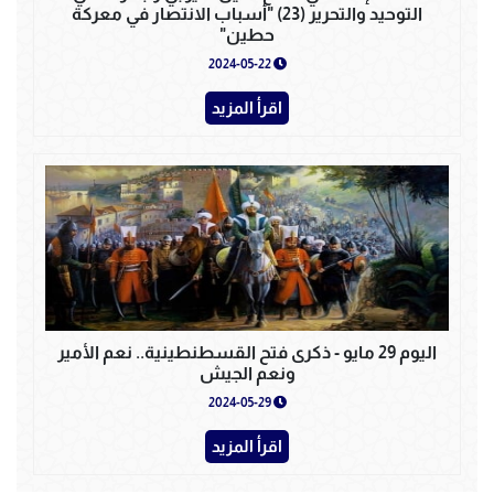
التوحيد والتحرير (23) "أسباب الانتصار في معركة
حطين"
2024-05-22
اقرأ المزيد
اليوم 29 مايو - ذكرى فتح القسطنطينية.. نعم الأمير
ونعم الجيش
2024-05-29
اقرأ المزيد