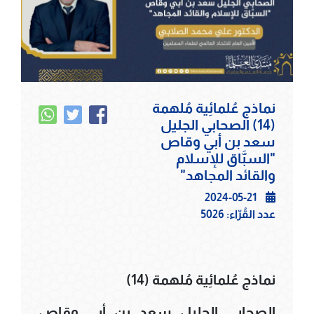
نماذج عُلمائِية مُلهمة
(14) الصحابي الجليل
سعد بن أبي وقاص
"السبَّاق للإسلام
والقائد المجاهد"
2024-05-21
عدد القُرّاء:
5026
نماذج عُلمائِية مُلهمة (14)
الصحابي الجليل سعد بن أبي وقاص