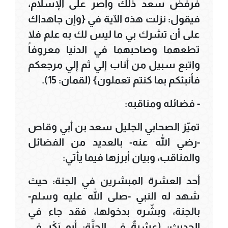
فرفض سعد ذلك وأصر على الإسلام،
فيقول: نزلت هذه الآية في {وإن جاهداك
على أن تشرك بي ما ليس لك به علم فلا
تطعهما وصاحبهما في الدنيا معروفاً
واتبع سبيل من أناب إلي ثم إلي مرجعكم
فأنبئكم بما كنتم تعملون} (لقمان: 15).
- فضائله ومناقبه:
تميّز الصحابي الجليل سعد بن أبي وقاص
-رضي الله عنه- بالعديد من الفضائل
والمناقب، وبيان أبرزها فيما يأتي:
أحد العشرة المبشرين في الجنة: حيث
شهد له النبي -صلى الله عليه وسلم-
بالجنة، وبشّره بدخولها، فقد جاء في
الحديث: (عشرةٌ في الجنَّةِ: أبو بَكْرٍ في