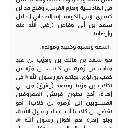
في القادسية وهزم الفرس، وفتح مدائن
كسرى، وبنى الكوفة، إنه الصحابي الجليل
سعد بن أبي وقاص (رضي الله عنه
وأرضاه).
- اسمه ونسبه وكنيته ومولده:
هو سعد بن مالك بن وهَيْب بن عبدٍ
مناف، بن زّهرة بن كلاب، بن مُرّة بن
كعب بن لؤي، يجتمع مع رسول الله ﷺ في
(كلاب بن مرّة)، وسعد (زُهْريٌ) من بني
زُهرة؛ أحدٍ بطون قريش المعروفين
المنسوبين إلى (زّهرة بن كلاب)، أخو
(قصّي بن كلاب) أحدٍ أجداد رسول الله ﷺ،
وبنو زهرة هم أخوال رسول الله ﷺ،