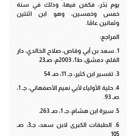
يوم بَدْر، فكفن فيها، وذلك في سنة
خمس وخمسين، وهو ابن اثنتين
وثمانين عامًا.
المراجع:
1. سعد بن أبي وقاص، صلاح الخالدي، دار
القلم، دمشق، ط1، 2003م، صـ23
3. تفسير ابن كثير، جـ 11، صـ 54
4. حلية الأولياء لأبي نعيم الأصفهاني، جـ 1،
صـ 93.
5. سيرة ابن هشام، جـ 1، صـ 263.
6. الطبقات الكبرى لابن سعد، جـ3، صـ
105