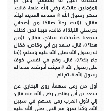
شهادة النبي له بالصلاح: وعن أم
المؤمنين عائشة رضي الله عنها، قالت:
سهر رسولُ الله ﷺ مقدمه المدينة ليلةً،
فقال: ((ليت رجلًا صالحًا من أصحابي
يحرسني الليلة))، قالت: فبينا نحن كذلك
سمعنا خشخشة سلاح، فقال: ((من
هذا؟))، قال: سعد بن أبي وقاص، فقال
له رسول الله صلى الله عليه وسلم: ((ما
جاء بك؟))، قال: وقع في نفسي خوفٌ
على رسول الله ﷺ فجئت أحرسُه، فدعا له
رسولُ الله ﷺ، ثمَّ نام.
أول من رمى سهماً: روى البخاري عن
سعد بن أبي وقاص رضي الله عنه قال:
إني لأول العرب رمى بسهمٍ في سبيل
الله، وكنَّا نغزو مع النبي صلى الله عليه