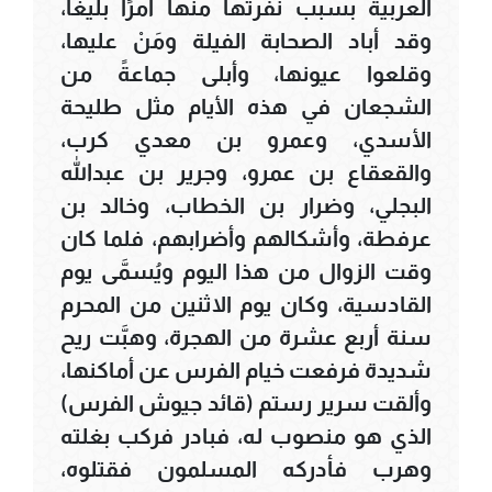
العربية بسبب نفرتها منها أمرًا بليغًا،
وقد أباد الصحابة الفيلة ومَنْ عليها،
وقلعوا عيونها، وأبلى جماعةً من
الشجعان في هذه الأيام مثل طليحة
الأسدي، وعمرو بن معدي كرب،
والقعقاع بن عمرو، وجرير بن عبدالله
البجلي، وضرار بن الخطاب، وخالد بن
عرفطة، وأشكالهم وأضرابهم، فلما كان
وقت الزوال من هذا اليوم ويُسمَّى يوم
القادسية، وكان يوم الاثنين من المحرم
سنة أربع عشرة من الهجرة، وهبَّت ريح
شديدة فرفعت خيام الفرس عن أماكنها،
وألقت سرير رستم (قائد جيوش الفرس)
الذي هو منصوب له، فبادر فركب بغلته
وهرب فأدركه المسلمون فقتلوه،