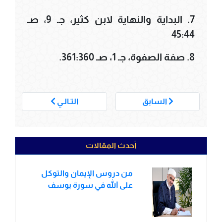
7. البداية والنهاية لابن كثير، جـ 9، صـ
45:44
8. صفة الصفوة، جـ 1، صـ 361:360.
___
السابق
التـالـي
أحدث المقالات
من دروس الإيمان والتوكل
على الله في سورة يوسف