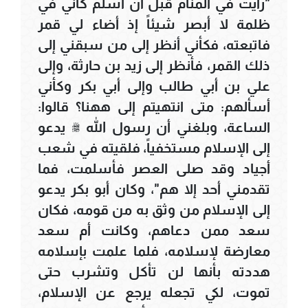
"رأيت في المنام قبل أن أسلم كأني في
ظلمة لا أبصر شيئاً إذ أضاء لي قمر
فاتبعته، فكأني أنظر إلى من سبقني إلى
ذلك القمر، فأنظر إلى زيد بن حارثة، وإلى
علي بن أبي طالب وإلى أبي بكر وكأني
أسألهم: متى انتهيتم إلى ههنا؟ قالوا:
الساعة، وبلغني أن رسول الله ﷺ يدعو
إلى الإسلام مستخفياً، فلقيته في شعب
أجياد وقد صلى العصر فأسلمت، فما
تقدمني أحد إلا هم"، وكان أبو بكر يدعو
إلى الإسلام من وثق به من قومه، فكان
سعد ممن دعاهم، وكانت أم سعد
معارضة لإسلامه، فلما علمت بإسلامه
هددته بأنها لن تأكل وتشرب حتى
تموت، لكي تجعله يرجع عن الإسلام،