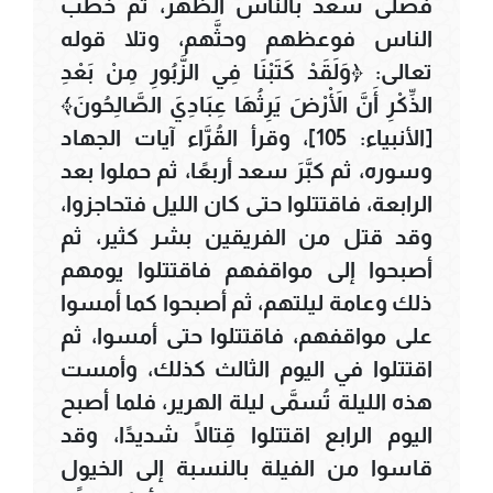
فصلَّى سعد بالناس الظهر، ثم خطب
الناس فوعظهم وحثَّهم، وتلا قوله
تعالى: ﴿وَلَقَدْ كَتَبْنَا فِي الزَّبُورِ مِنْ بَعْدِ
الذِّكْرِ أَنَّ الْأَرْضَ يَرِثُهَا عِبَادِيَ الصَّالِحُونَ﴾
[الأنبياء: 105]، وقرأ القُرَّاء آيات الجهاد
وسوره، ثم كبَّرَ سعد أربعًا، ثم حملوا بعد
الرابعة، فاقتتلوا حتى كان الليل فتحاجزوا،
وقد قتل من الفريقين بشر كثير، ثم
أصبحوا إلى مواقفهم فاقتتلوا يومهم
ذلك وعامة ليلتهم، ثم أصبحوا كما أمسوا
على مواقفهم، فاقتتلوا حتى أمسوا، ثم
اقتتلوا في اليوم الثالث كذلك، وأمست
هذه الليلة تُسمَّى ليلة الهرير، فلما أصبح
اليوم الرابع اقتتلوا قِتالًا شديدًا، وقد
قاسوا من الفيلة بالنسبة إلى الخيول