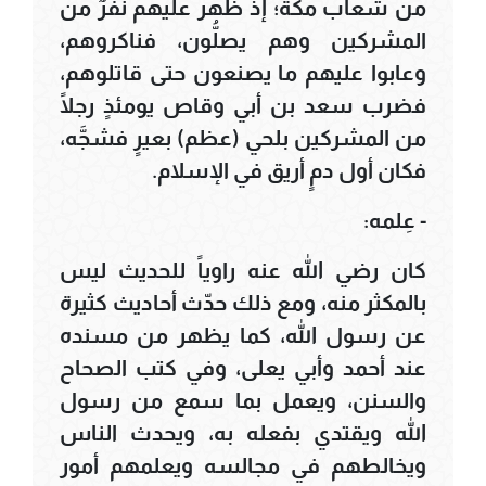
من شعاب مكة؛ إذ ظهر عليهم نفرٌ من
المشركين وهم يصلُّون، فناكروهم،
وعابوا عليهم ما يصنعون حتى قاتلوهم،
فضرب سعد بن أبي وقاص يومئذٍ رجلًا
من المشركين بلحي (عظم) بعيرٍ فشجَّه،
فكان أول دمٍ أريق في الإسلام.
- عِلمه:
كان رضي الله عنه راوياً للحديث ليس
بالمكثر منه، ومع ذلك حدّث أحاديث كثيرة
عن رسول الله، كما يظهر من مسنده
عند أحمد وأبي يعلى، وفي كتب الصحاح
والسنن، ويعمل بما سمع من رسول
الله ويقتدي بفعله به، ويحدث الناس
ويخالطهم في مجالسه ويعلمهم أمور