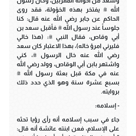
وسعد من أخواله المقربين، وكان رسول
الله ﷺ يفتخر بهذه الخؤولة، فقد روى
الحاكم عن جابر رضي الله عنه قال: كنا
جلوساً عند رسول الله ﷺ فأقبل سعد بن
أبي وقاص، فقال النبي ﷺ: (هذا خالي
فليرني امرؤ خاله)، بهذا الاعتبار كان سعد
رضي الله عنه خال الرسول ﷺ، كني
واشتهر بابن أبي الوقاص، وولد رضي الله
عنه في مكة قبل بعثة رسول الله ﷺ
بسبع عشرة سنة وهو الذي حدد ذلك
بروايته.
- إسلامه:
جاء في سبب إسلامه أنه رأى رؤيا تحثه
على الإسلام، فعن ابنته عائشة أنه قال: