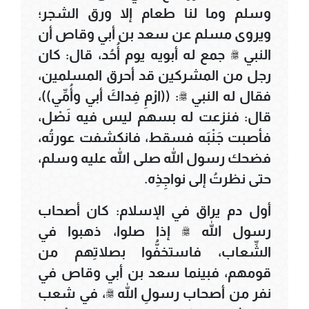
وسلم وما لنا طعام إلا ورق الشجر؛
ويروى مسلم عن سعد بن أبي وقاص أن
النبي ﷺ جمع له أبويه يوم أُحُد، قال: كان
رجل من المشركين قد أحرق المسلمين،
فقال له النبي ﷺ: ((ارْمِ فِداكَ أبي وأُمِّي))،
قال: فنزعت له بسهم ليس فيه نَصْل،
فأصبت جَنْبَه فسقط، فانكشفت عورتُه،
فضحك رسول الله صلى الله عليه وسلم،
حتى نظرتُ إلى نواجِذِه.
أول دم يراق في الإسلام: كان أصحاب
رسول الله ﷺ إذا صلوا، ذهبوا في
الشِّعاب، فاستخفُّوا بصلاتِهم من
قومهم، فبينما سعد بن أبي وقاص في
نفر من أصحاب رسولِ الله ﷺ، في شعب