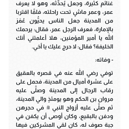
غنائم كثيرة، وجعل يُحدِّثه، وهو لا يعرف
عمر، وعمر ماشٍ تحت راحلته، فلمَّا اقتربا
من المدينة جعل الناس يحيُّون عُمَرَ
بالإمارة، فعرف الرجل عمر، فقال: يرحمك
الله يا أمير المؤمنين، هلا أعلمتني أنك
الخليفة؟ فقال: لا حرج عليك يا أخي.
- وفاته:
توفي رضي الله عنه في قصره بالعقيق
على عشرة أميال من المدينة، فحمل على
رقاب الرجال إلى المدينة وصلَّى عليه
مروان بن الحكم وهو يومئذٍ والي المدينة،
ثم صلَّى عليه أزواج النبي ﷺ في حجرهن
ودفن بالبقيع، وكان أوصى أن يكفن في
جبة صوف له، كان لقي المشركين فيها