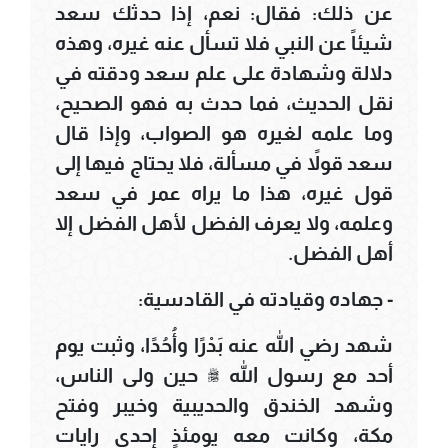
عن ذلك: فقال: نعم، إذا حدثك سعد
شيئاً عن النبي فلا تسأل عنه غيره، وهذه
دلالة وشهادة على علم سعد ودقته في
نقل الحديث، فما حدث به فهو الصحيح،
وما علمه لغيره هو الصواب، وإذا قال
سعد قولاً في مسألة، فلا يحتاج فيها إلى
قول غيره، هذا ما يراه عمر في سعد
وعلمه، ولا يعرف الفضل لأهل الفضل إلا
أهل الفضل.
- جهاده وقيادته في القادسية:
شهد رضي الله عنه بَدْرًا وأُحُدًا، وثبت يوم
أحد مع رسول الله ﷺ حين ولى الناس،
وشهد الخندق والحديبية وخيبر وفتح
مكة، وكانت معه يومئذٍ إحدى رايات