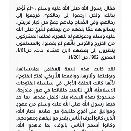
فقال رسول الله صلى الله عليه وسلم : «لم نُؤْمَر
بذلك؛ ولكن ارجعوا إلى رحالكم». فرجعوا إلى
رحالهم، وفي الصَّباح جاءهم جمعٌ من كبار قريش،
يسألونهم عمَّا بلغهم من بيعتهم للنَّبيِّ صلى الله
عليه وسلم ودعوتهم له للهجرة، فحلف المشركون
من الخزرج والأوس بأنَّهم لم يفعلوا، والمسلمون
ينظرون إلى بعضهم (ابن هشام، د.ت، ص1/61،
العمري، 1992، ص 1/201).
لقد كانت هذه البيعة العظمى بملابساتها،
وبواعثها، وآثارها، وواقعها التَّاريخي، (فتحَ الفتوح)؛
لأنَّها كانت الحلقة الأولى في سلسلة الفتوحات
الإسلاميَّة، الَّتي تتابعت حلقاتها في صورٍ متدرِّجة،
مشدودةٍ بهذه البيعة؛ منذ اكتمل عقدها، بما أخذ
فيها رسول الله صلى الله عليه وسلم من عهودٍ
ومواثيق على أقوى طليعةٍ من طلائع أنصار الله؛
الَّذين كانوا أعرف النَّاس بقدر مواثيقهم وعهودهم،
وكانوا أسمح النَّاس بالوفاء بما عاهدوا الله،