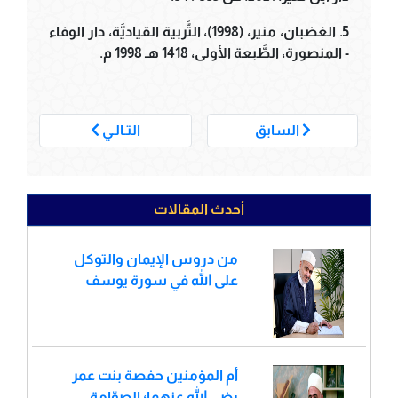
5. الغضبان، منير، (1998)، التَّربية القياديَّة، دار الوفاء
- المنصورة، الطَّبعة الأولى، 1418 هـ 1998 م.
___
السابق
التـالـي
أحدث المقالات
من دروس الإيمان والتوكل
على الله في سورة يوسف
أم المؤمنين حفصة بنت عمر
رضي الله عنهما؛ الصوّامة