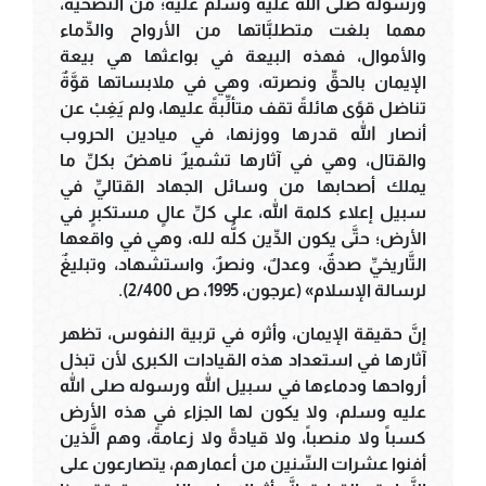
ورسوله صلى الله عليه وسلم عليه؛ من التَّضحية،
مهما بلغت متطلبَّاتها من الأرواح والدِّماء
والأموال، فهذه البيعة في بواعثها هي بيعة
الإيمان بالحقِّ ونصرته، وهي في ملابساتها قوَّةٌ
تناضل قوًى هائلةً تقف متألِّبةً عليها، ولم يَغِبْ عن
أنصار الله قدرها ووزنها، في ميادين الحروب
والقتال، وهي في آثارها تشميرٌ ناهضٌ بكلِّ ما
يملك أصحابها من وسائل الجهاد القتاليِّ في
سبيل إعلاء كلمة الله، على كلِّ عالٍ مستكبرٍ في
الأرض؛ حتَّى يكون الدِّين كلُّه لله، وهي في واقعها
التَّاريخيِّ صدقٌ، وعدلٌ، ونصرٌ، واستشهاد، وتبليغٌ
لرسالة الإسلام» (عرجون، 1995، ص 2/400).
إنَّ حقيقة الإيمان، وأثره في تربية النفوس، تظهر
آثارها في استعداد هذه القيادات الكبرى لأن تبذل
أرواحها ودماءها في سبيل الله ورسوله صلى الله
عليه وسلم، ولا يكون لها الجزاء في هذه الأرض
كسباً ولا منصباً، ولا قيادةً ولا زعامةً، وهم الَّذين
أفنوا عشرات السِّنين من أعمارهم، يتصارعون على