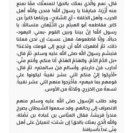
قال: نعم والَّذي بعثك بالحق! لنمنعنَّك ممَّا نمنع
منه أُزُرَنا، فبايِعْنا يا رسولَ الله! فنحن والله أهل
الحرب، وأهل الحَلقة – أي السِّلاح-، ورثناها كابراً عن
كابر. فقاطعه أبو الهيثم بن التَّـيِّهان متسائلاً: يا
رسول الله! إنَّ بيننا وبين القوم -يعني: اليهود-
حبالاً، وإنَّا قاطعوها، فهل عسيتَ إن نحن فعلنا
ذلك، ثمَّ أظهرك الله أن ترجع إلى قومك وتَدَعَنا؟
فتبسَّم رسولُ الله صلى الله عليه وسلم، ثمَّ قال:
«بل الدَّمُ الدَّمُ، والهَدْمُ الهَدْمُ، أنا منكم، وأنتم منِّي،
أحارب مَنْ حاربتم، وأسالم مَنْ سالمتم». ثمَّ قال:
«أخْرِجُوا إليَّ منكم اثني عشر نقيباً؛ ليكونوا على
قومهم بما فيهم». فأخْرَجوا منهم اثني عشر نقيباً:
تسعةً من الخزرج، وثلاثةً من الأوس.
وقد طلب الرَّسول صلى الله عليه وسلم منهم
الانصراف إلى رحالهم، وقد سمعوا الشَّيطان يصرخ
منذراً قريشاً، فقال العبَّاس بن عُبادة بن نَضْلة:
والله الَّذي بعثك بالحق! إن شئتَ؛ لنميلنَّ على أهل
مِنًى غداً بأسيافنا.