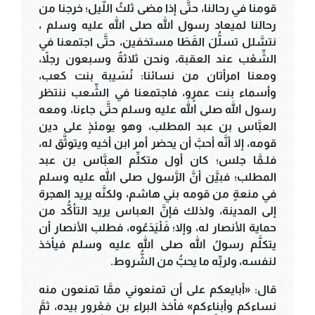
قومنا في رحالنا، حتَّى إذا مضى ثلثُ اللَّيل؛ خرجنا من
رحالنا لميعاد رسول الله صلى الله عليه وسلم ،
نتسَّلل تسلُّلَ القَطَا مستخفين، حتَّى اجتمعنا في
الشِّعْب عند العقبة، ونحن ثلاثةٌ وسبعون رجلاً،
ومعنا امرأتان من نسائنا: نُسَيبة بنت كعب،
وأسماء بنت عمرٍو، فاجتمعنا في الشِّعب ننتظر
رسول الله صلى الله عليه وسلم حتَّى جاءنا، ومعه
العبَّاس بن عبد المطلب، وهو يومئذٍ على دين
قومه، إلا أنَّه أحبَّ أن يحضر أمر ابن أخيه ويتوثَّق له،
فلـمَّا جلس؛ كان أول متكلِّم العبَّاس بن عبد
المطلب؛ فبيَّن أنَّ الرَّسول صلى الله عليه وسلم
في منعةٍ من قومه بني هاشم، ولكنَّه يريد الهجرة
إلى المدينة، ولذلك فإنَّ العباس يريد التأكُّد من
حماية الأنصار له، وإلا؛ فَلْيَدَعُوه، فطلب الأنصار أن
يتكلَّم رسولُ الله صلى الله عليه وسلم فيأخذ
لنفسه، ولربِّه ما يحبُّ من الشُّروط.
قال: «أبايعكم على أن تمنعوني ممَّا تمنعون منه
نساءكم وأبناءكم» فأخذ البراء بن مَعْرور بيده، ثمَّ