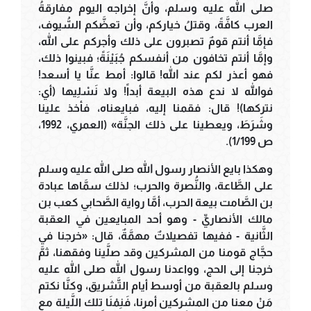
صلى الله عليه وسلم، وأنَّ إخراجه اليوم مفارقةُ
العرب كافَّةً، وقتلُ خياركم، وأن تعضَّكم السُّيوف،
فإمَّا أنتم قومٌ تصبرون على ذلك وأجركم على الله،
وإمَّا أنتم تخافون من أنفسكم جُبَيْنَةً؛ فبينوا ذلك،
فهو أعذر لكم عند الله! قالوا: أمط عنَّا يا أسعد!
فوالله لا ندع هذه البيعة أبداً! ولا نَسْلِيها (أي:
نتركها)! قال: فقمنا إليه، فبايعناه، فأخذ علينا
وشَرَطَ، ويعطينا على ذلك الجنَّة» (العمري، 1992،
ص 1/199).
وهكذا بايع الأنصار رسول الله صلى الله عليه وسلم
على الطَّاعة، والنُّصرة والحرب؛ لذلك سمَّاها عبادة
بن الصَّامت بيعة الحرب، أمَّا رواية الصَّحابي كعب بن
مالك الأنصاريِّ - وهو أحد المبايعين في العقبة
الثَّانية - ففيها تفصيلاتٌ مهمَّةٌ، قال: «خرجنا في
حجَّاج قومنا من المشركين وقد صلَّينا وفقهنا، ثمَّ
خرجنا إلى الحج، وواعدنا رسول الله صلى الله عليه
وسلم بالعقبة من أوسط أيام التَّشريق، وكنَّا نكتم
مَنْ معنا من المشركين أمرنا، فَنِمْنَا تلك اللَّيلة مع