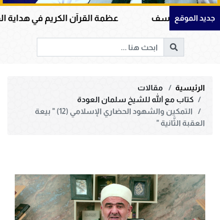
سف
عظمة القرآن الكريم في هداية القلوب وإصلاح الم
جديد الموقع
الرئيسية
مقالات
كتاب مع الله للشيخ سلمان العودة
التمكين والشهود الحضاري الإسلامي (12) " بيعة
العقبة الثَّانية "