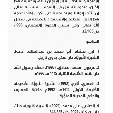
الزَّعامة والقيادة، إنَّه أثر الإيمان بالله، وبحقيقة هذا
الدِّين، عندما يتغلغل في النُّفوس. فنسأله تعالى
أن يثبّت إيماننا ويزيد يقيننا حتى نكون أهلاً لخدمة
هذا الدين العظيم والاستعداد للتضحية في سبيل
الله تعالى وفي سبيل الدعوة (الغضبان، 1998،
ص2/103).
المراجع:
1. ابن هشام، أبو محمد بن عبدالملك، (د.ت)،
السِّيرة النَّبويَّة، دار الفكر، بدون تاريخ.
2. عرجون، محمد الصادق، (1995)، محمَّد رسول الله،
دار القلم، الطَّبعة الثانية، 1415 هـ 1995م.
3. العمري، أكرم، (1992)، السِّيرة النَّبويَّة الصَّحيحة،
الطَّبعة الأولى 1412هـ 1992م مكتبة المعارف
والحِكَم بالمدينة المنوَّرة.
4. الصلابي، علي محمد، (2021)، السيرة النبوية، ط11،
دار ابن كثير، 2021، ص 335-341.