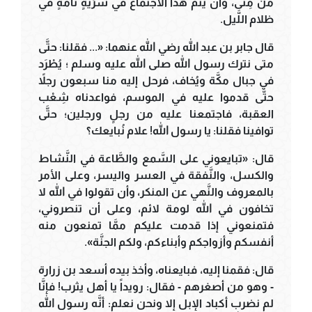
من مِنًى، وأن يتمَّ هذا الاجتماع في سرِّيَّةٍ تامَّةٍ في
ظلام اللَّيل.
قال جابر بن عبد الله رضي الله عنهما: «... فقلنا: حتَّى
متى نترك رسول الله صلى الله عليه وسلم ؛ يُطْرَد
في جبال مكَّة ويُخاف، فرحل إليه منا سبعون رجلاً
حتَّى قدموا عليه في الموسم، فواعدناه شِعْب
العقبة، فاجتمعنا عليه من رجلٍ ورجلين؛ حتَّى
توافينا فقلنا: يا رسول الله! علام نُبايعك؟
قال: «تبايعوني على السَّمع والطَّاعة في النَّشاط
والكسل، والنَّفقة في العسر واليسر، وعلى الأمر
بالمعروف والنَّهي عن المنكر، وأن تقولوا في الله لا
تخافون في الله لومة لائم، وعلى أن تنصروني،
فتمنعوني إذا قدمت عليكم ممَّا تمنعون منه
أنفسكم وأزواجكم وأبناءكم، ولكم الجنَّة».
قال: فقمنا إليه، فبايعناه، وأخذ بيده أسعد بن زرارة
- وهو من أصغرهم - فقال: رويداً يا أهل يثرب! فإنَّا
لم نضرب أكباد الإبل إلا ونحن نعلم: أنَّه رسول الله