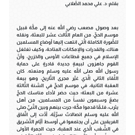
بقلم: د. علي محمد الصَّلابي
بعد وصول مصعب رضي الله عنه إلى مكَّة قبيل
موسم الحجِّ، من العام الثَّالث عشر للبعثة، ونقله
للصُّورة الكاملة الَّتي انتهت إليها أوضاع المسلمين
هناك، والقدرات والإمكانات المتاحة، وكيف تغلغل
الإسلام في جميع قطاعات الأوس والخزرج، وأنَّ
القوم جاهزون لبيعةٍ جديدة قادرةٍ على حماية
رسول الله صلى الله عليه وسلم ومنعته. كان
اللِّقاء الثاني الَّذي غيَّر مجرى التَّاريخ، وهو بيعة
العقبة الثانية، في موسم الحجِّ في السَّنة الثَّالثة
عشرة من البعثة؛ حيث حضر لأداء مناسك الحجِّ
بضعٌ وسبعون نفساً من المسلمين، من أهل
يثرب، فلـمَّا قدموا مكَّة؛ جرت بينهم وبين النَّبيِّ صلى
الله عليه وسلم اتصالاتٌ سرِّيَّة، أدَّت إلى اتِّفاق
الفريقين على أن يجتمعوا في أوسط أيَّام التَّشريق
في الشِّعْب الَّذي عند العقبة، حيث الجمرة الأولى