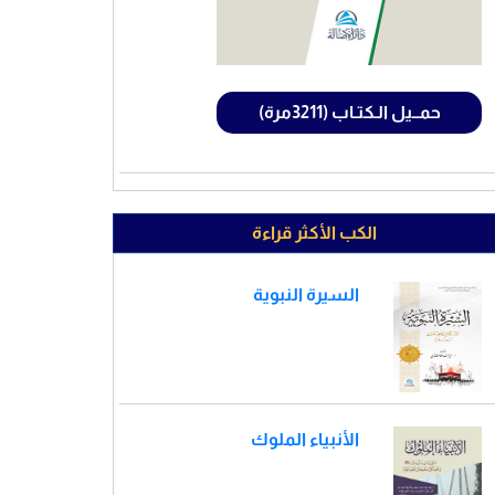
حمــيل الـكتـاب (3211مرة)
الكب الأكثر قراءة
السيرة النبوية
الأنبياء الملوك