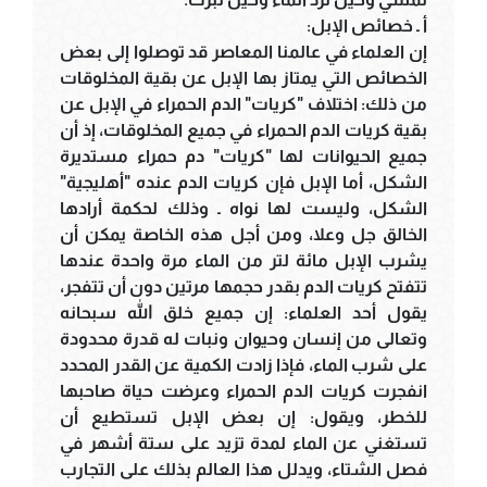
أ ـ خصائص الإبل:
إن العلماء في عالمنا المعاصر قد توصلوا إلى بعض
الخصائص التي يمتاز بها الإبل عن بقية المخلوقات
من ذلك: اختلاف "كريات" الدم الحمراء في الإبل عن
بقية كريات الدم الحمراء في جميع المخلوقات، إذ أن
جميع الحيوانات لها "كريات" دم حمراء مستديرة
الشكل، أما الإبل فإن كريات الدم عنده "أهليجية"
الشكل، وليست لها نواه ـ وذلك لحكمة أرادها
الخالق جل وعلا، ومن أجل هذه الخاصة يمكن أن
يشرب الإبل مائة لتر من الماء مرة واحدة عندها
تتفتح كريات الدم بقدر حجمها مرتين دون أن تتفجر،
يقول أحد العلماء: إن جميع خلق الله سبحانه
وتعالى من إنسان وحيوان ونبات له قدرة محدودة
على شرب الماء، فإذا زادت الكمية عن القدر المحدد
انفجرت كريات الدم الحمراء وعرضت حياة صاحبها
للخطر، ويقول: إن بعض الإبل تستطيع أن
تستغني عن الماء لمدة تزيد على ستة أشهر في
فصل الشتاء، ويدلل هذا العالم بذلك على التجارب