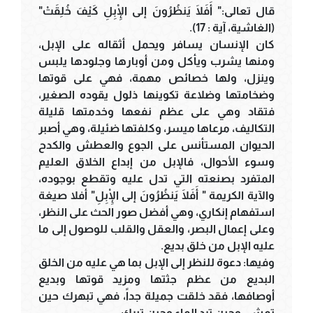
قال تعالى:" أَفَلَا يَنظُرُونَ إلى الْإِبِلِ كَيْفَ خُلِقَتْ"
(الغاشية، آية : 17).
كان الإنسان يسافر ويحمل أثقاله على الإبل،
ومنها يشرب ويأكل ومن أوبارها وجلودها يلبس
وينزل، ولها خصائص مهمة، فهي على قوتها
وضخامتها وضلاعة تكوينها ذلول يقوده الصغير،
فتقاد وهي على عظم نفعها وخدمتها قليلة
التكاليف، مرعاها ميسر، وكلفتها ضئيلة، وهي أصبر
الحيوان المستأنس على الجوع والعطش والكدح
وسوء الأحوال، فالإبل من إبداع الخلاق العليم
المتفرد بصنعته التي تدل عليه وتقطع بوجوده،
والآية الكريمة " أَفَلَا يَنظُرُونَ إلى الْإِبِلِ" أفلا صيغة
استفهام إنكاري، وهي أفضل صور الحث على النظر،
وعلى إعمال البصر، والعقل والقلب للوصول إلى ما
عليه الإبل من خلق بديع.
وفيها: دعوة للنظر إلى الإبل بما هي عليه من الخلق
البديع من عظم جثتها ومزيد قوتها وبديع
أوصافها، فقد خلقت جميلة جداً، فهي تبهرك حين
تمشي وحين ترد الماء وحين تبرك.