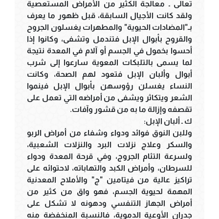
تعالى ـ معالجة الكثير من الأمراض المستعصية
ولقد كانت الأجيال السابقة، قبل ظهور ما يعرف
بـ"المضادات الحيوية" والمطهرات يغسلون الجروح
والقروح بأبوال الإبل فتندمل وتشفى، وكانوا إذا
أحسوا بخمول في الجسم أو آلام في المعدة نتيجة
لما يسمى بالتلبكات المعوية سارعوا إلى شرب
أبوال وألبان الإبل فتعود لهم الصحة، وكانت
النساء يغسلن رؤوسهن بأبوال الإبل فينموا
الشعر ويتكاثر ويشفى من أمراضه التي تعمل على
تقصفه وإزالة ما به من قشور وآفات.
ك ـ ألبان الإبل:
وللبن النوق فوائد ودواء وشفاء من أمراض الربو
والسكر وعلاج نزلات البرد والنزلات الشعبية،
ولسرعة التئام الجروج، وفي قرحة المعدة ودواء
للسرطان، وأمراض الكبد والتهاباته، لاحتوائه على
تراكيز عالية من فيتامين "ج" والأملاح المعدنية
المهمة لحيوية الجسم، فهو واق من كثير من
أمراض الجهاز التنفسي ودهونه لا تشكل على
جدران الأوعية الدموية، فالنسبة المنخفضة منه