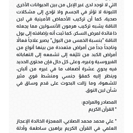
التي لا توجد لدى غير الإبل من بين الحيوانات الأخرى
اللبونة لا تؤثر في الجسم ولا تؤدي إلى مشكلات
صحية، كما أن تركيب الأحماض الأمينية في لبن
الناقة يشبه تركيب هرمون الأنسولين مما يجعله
ذا فائدة لمرض السكر، كما ثبت أنه بإضافته إلى بول
الناقة "بنسبة الخمس من البول" يصير علاجاً فعالاً
وناجحاً جداً من أمراض متعددة من بينها أنواع من
أمراض الكبد من تليّفه إلى تشمعه إلى التهاباته
الفيروسية وغيره، وعلى كل حال فإن محتوى الحديد
فيه يحوي عشرة أضعاف ما في غيره من ألبان،
وينظر إليه كمقوّ جنسي ومنشط قوي مثير
للشهوة، وما زالت البحوث على قدم وساق في
شأن لبن النوق.
المصادر والمراجع:
* القرآن الكريم
* علي محمد محمد الصلابي، المعجزة الخالدة الإعجاز
العلمي في القرآن الكريم براهين ساطعة وأدلة