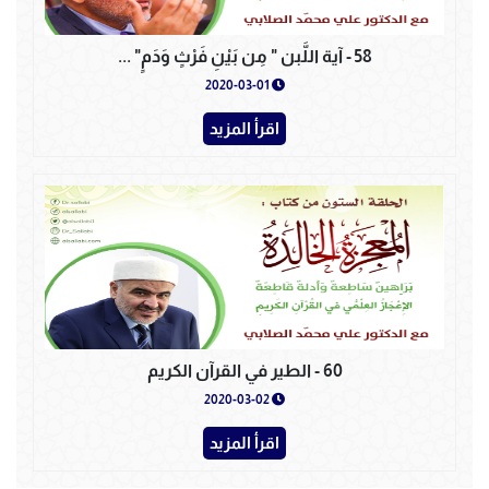
58 - آية اللَّبن " مِن بَيْنِ فَرْثٍ وَدَمٍ" ...
2020-03-01
اقرأ المزيد
60 - الطير في القرآن الكريم
2020-03-02
اقرأ المزيد