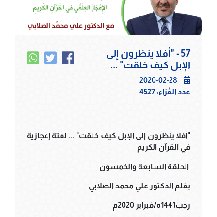
57 - "أفلا ينظرون إلى
الإبل كيف خلقت" ...
2020-02-28
عدد القُرّاء:
4527
"أفلا ينظرون إلى الإبل كيف خلقت" ... لفتة إعجازية
في القرآن الكريم
الحلقة السابعة والخمسون
بقلم الدكتور علي محمد الصلابي
رجب1441ه/فبراير 2020م