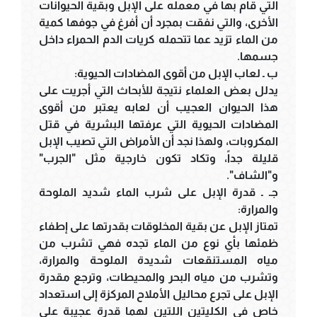
التي قام بها في معمله على الإبل وبقية الحيوانات
الأخرى، والتي نفقت بمجرد أن أفرغ في جوفها كمية
من الماء تزيد عما تتحمله كريات الدم الحمراء داخل
جسمها.
ب ـ لعاب الإبل من أقوى المضادات الحيوية:
يدلل بعض العلماء نتيجة للأبحاث التي أجريت على
هذا الحيوان العجيب أن لعابه يعتبر من أقوى
المضادات الحيوية التي عرفتها البشرية في قتل
المكروبات، ولهذا نجد أن الأمراض التي تصيب الإبل
قليلة جداً، وتكاد تكون خارجية مثل "الجرب"
و"الشاف".
جـ ـ قدرة الإبل على شرب الماء شديد الملوحة
والمرارة:
تمتاز الإبل عن بقية المخلوقات بقدرتها على إطفاء
ظمئها بأي نوع من الماء تجده فهي تشرب من
مياه المستنقعات شديدة الملوحة والمرارة،
وتشرب من مياه البحر والمحيطات، وترجع مقدرة
الإبل على تجرع محاليل الأملاح المركزة إلى استعداد
خاص في الكليتين اللتين لهما قدرة عجيبة على