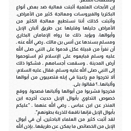
إن الأبحاث العلمية أثبتت فعالية ضد بعض أنواع
البكتريا والفيروسات ومعالجة كثير من الأمراض.
وأثبتت كذلك أننا نستطيع معالجة الكثير من
الأمراض جليلها وقليلها عن طريق ألبان الإبل
وأبوالها، ويؤيد ذلك ما رواه الإمامان البخاري
ومسلم بسندها عن أنس بن مالك ـ رضي الله عنه ـ
أن نفراً من قبيلة عكل قدموا على النبي صلى الله
عليه وسلم فبايعوه على الإسلام ثم استوحموا
أرض المدينة ـ وسقمت أجسامهم ـ فشكوا ذلك
إلى النبي صلى الله عليه وسلم، فقال عليه السلام:
ألا تخرجوا مع راعينا في إبله فتصيبون من أبوالها
وألبانها..؟ فقالوا: بلى.
فخرجوا فشربوا من أبوالها وألبانها فصحوا، ووقع
خصوص التداوي بأبوال الإبل حديث أخرجه ابن
المنذر عن ابن عباس ـ رضي الله عنهما ـ "عليكم
بأبوال الإبل فإنها نافعة للذربة بطونهم".
لقد أثبت كثير من العلماء الباحثين، أن في أبوال
الإبل من الخصائص ما يمكن عن طريقها ـ بإذن الله