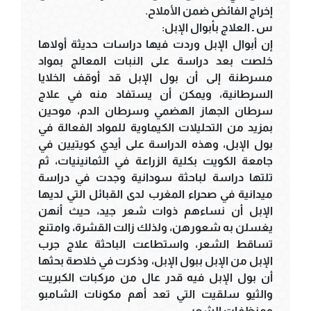
إخراج الفائض ضمن الأملاح.
س ـ العلاج بأبوال الإبل:
إن أبوال الإبل وردت فيها دراسات حديثة أولاها
خلصت بعد دراسة على النبات المعالج بمواد
مسرطنة إلى أن بول الإبل قد أوقف الخلايا
السرطانية، ويمكن أن يستفاد منه في علاج
سرطان الجهاز الهضمي وسرطان الدم، موحين
بمزيد من التحليلات الكيماوية للمواد الفعالة في
بول الإبل، وهذه الدراسة على أيدي كويتيين في
جامعة الكويت بكلية الزراعة في الثمانينيات، ثم
تلتها دراسة لباحثة سودانية وجدت في دراسة
ميدانية في صحراء المغرب لدى القبائل التي لديها
الإبل أن نساءهم ذوات شعر جيد، حيث أنهن
يغسلن به شعورهن، ولذلك زالت القشرة، وامتنع
تساقط الشعر، واستطاعت الباحثة علاج جرب
الإبل من الإبل ببول الإبل، وذكرت في خلاصة بحثها
أن بول الإبل فيه قدر عال من مركبات الكبريت
والثيو سلقيت التي تعد أهم مكونات الشامبو
ومنظفات الشعر.