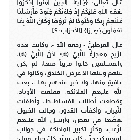
قال تعالى: ﴿يَاأَيُّهَا الَّذِينَ آمَنُوا اذْكُرُوا
نِعْمَةَ اللَّهِ عَلَيْكُمْ إِذْ جَاءَتْكُمْ جُنُودٌ فَأَرْسَلْنَا
عَلَيْهِمْ رِيحًا وَجُنُودًا لَمْ تَرَوْهَا وَكَانَ اللَّهُ بِمَا
تَعْمَلُونَ بَصِيرًا﴾ [الأحزاب: 9].
قال القرطبيُّ - رحمه الله -: وكانت هذه
الرِّيح معجزةً للنَّبيِّ (ﷺ)؛ لأنَّ النَّبيَّ (ﷺ)،
والمسلمين كانوا قريباً منها، لم يكن
بينهم وبينها إلا عرض الخندق، وكانوا في
عافيةٍ منها، ولا خبر عندهم بها...، بعث
الله عليهم الملائكة، فقلعت الأوتاد،
وقطعت أطناب الفساطيط، وأطفأت
النِّيران، وأكفأت القدور، وجالت الخيول
بعضُها في بعضٍ، وأرسل الله عليهم
الرُّعب، وكثر تكبير الملائكة في جوانب
المعسكر؛ حتَّى كان سيِّد كلِّ خباءٍ يقول: