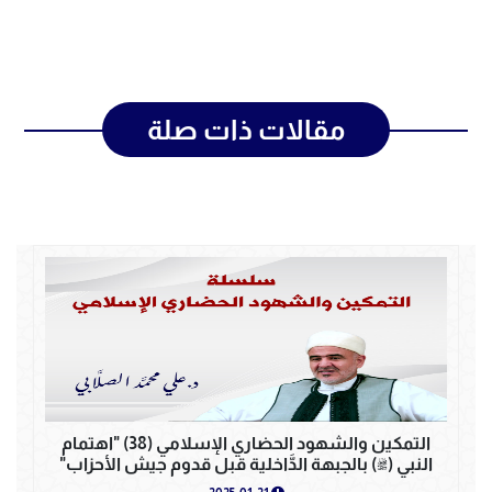
مقالات ذات صلة
التمكين والشهود الحضاري الإسلامي (38) "اهتمام
النبي (ﷺ) بالجبهة الدَّاخلية قبل قدوم جيش الأحزاب"