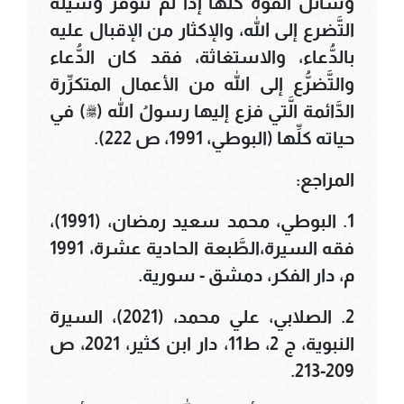
وسائل القوَّة كلُّها إذا لم تتوفر وسيلةُ
التَّضرع إلى الله، والإكثار من الإقبال عليه
بالدُّعاء، والاستغاثة، فقد كان الدُّعاء
والتَّضرُّع إلى الله من الأعمال المتكرِّرة
الدَّائمة الَّتي فزع إليها رسولُ الله (ﷺ) في
حياته كلِّها (البوطي، 1991، ص 222).
المراجع:
1. البوطي، محمد سعيد رمضان، (1991)،
فقه السيرة،الطَّبعة الحادية عشرة، 1991
م، دار الفكر، دمشق - سورية.
2. الصلابي، علي محمد، (2021)، السيرة
النبوية، ج 2، ط11، دار ابن كثير، 2021، ص
209-213.