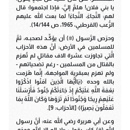
يا بني فلان! هلمَّ إليَّ، فإذا اجتمعوا؛ قال
لهم: النَّجاءَ، النَّجاءَ! لما بعث الله عليهم
الرُّعب (القرطبي، 1965، ص 14/144).
وحرَص الرَّسول (ﷺ) أن يؤكِّـد لصحبـه، ثمَّ
للمسلمين في الأرض: أنَّ هذه الأحزاب
الَّتي تجاوزت عشرة الاف مقاتلٍ لم تُهزم
بالقتال من المسلمين - رغم تضحياتهم -
ولم تهزم بعبقرية المواجهة، إنَّما هُزمت
بالله وحده ﴿يَاأَيُّهَا الَّذِينَ آمَنُوا اذْكُرُوا
نِعْمَةَ اللَّهِ عَلَيْكُمْ إِذْ جَاءَتْكُمْ جُنُودٌ فَأَرْسَلْنَا
عَلَيْهِمْ رِيحًا وَجُنُودًا لَمْ تَرَوْهَا وَكَانَ اللَّهُ بِمَا
تَعْمَلُونَ بَصِيرًا﴾ [الأحزاب: 9].
وعن أبي هريرة رضي الله عنه: أنَّ رسول
الله (ﷺ) كان يقول: «لا إله إلا الله وحدَه،