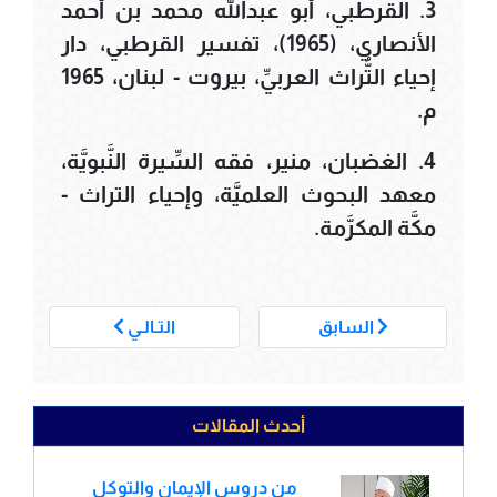
3. القرطبي، أبو عبدالله محمد بن أحمد
الأنصاري، (1965)، تفسير القرطبي، دار
إحياء التُّراث العربيِّ، بيروت - لبنان، 1965
م.
4. الغضبان، منير، فقه السِّيرة النَّبويَّة،
معهد البحوث العلميَّة، وإحياء التراث -
مكَّة المكرَّمة.
___
السابق
التـالـي
أحدث المقالات
من دروس الإيمان والتوكل