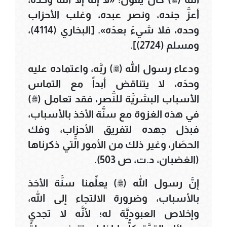
أعزَّ جنده، ونصر عبده، وغلب الأحزاب
وحده، فلا شيءَ بعدَه». [البخاري (4114)،
ومسلم (2724)].
ودعاء رسول الله (ﷺ) ربَّه، واعتماده عليه
وحدَه، لا يتناقض أبداً مع التماس
الأسباب البشريَّة للنَّصر، فقد تعامل (ﷺ)
في هذه الغزوة مع سنَّة الأخذ بالأسباب،
فبذل جهده لتفريق الأحزاب، وفك
الحصَار، وغير ذلك من الأمور الَّتي ذكرناها
(الغضبان، د.ت، ص 503).
إنَّ رسول الله (ﷺ) يعلِّمنا سنَّة الأخذ
بالأسباب، وضرورة الالتجاء إلى الله،
وإخلاص العبوديَّة له؛ لأنَّه لا تجدي