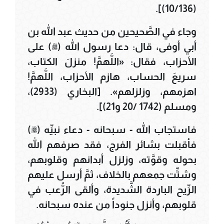
(10/136)].
وجاء في الصَّحيحين من حديث عبد الله بن
أبي أوفى، قال: دعا رسول الله (ﷺ) على
الأحزاب، فقال: «اللَّهمَّ! منزلَ الكتاب،
سريعَ الحساب، هازم الأحزاب، اللَّهمَّ!
اهزمهم، وزلزلهم». [البخاري (2933)،
ومسلم (1742 /20 و21)].
فاستجاب الله - سبحانه - دعاء نبيِّه (ﷺ)
فأقبلت بشائر الفرج، فقد صرفهم الله
بحوله وقوَّته، وزلزل أبدانهم وقلوبهم،
وشتِّت جمعهم بالخلاف، ثمَّ أرسل عليهم
الرِّيح الباردة الشَّديدة، وألقى الرُّعب في
قلوبهم، وأنزل جنوداً من عنده سبحانه.