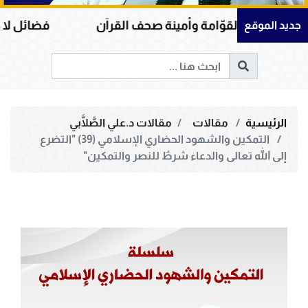
لقوّامة وأمينة صحف القرآن
فضائل لا حول ولا قوة إل
جديد الموقع
الرئيسية
مقالات
مقالات د.علي الصَّلَّابي
التمكين والشهود الحضاري الإسلامي (39) "التضرع
إلى الله تعالى والدعاء شرطٌ للنصر والتمكين"