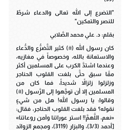
"التضرع إلى الله تعالى والدعاء شرطٌ
للنصر والتمكين"
بقلم: د. علي محمد الصَّلابي
كان رسول الله (ﷺ) كثير التَّضرُّع والدُّعاء
والاستعانة بالله، وخصوصاً في مغازيه،
وعندما اشتدَّ الكرب على المسلمين أكثر
ممَّا سبق حتَّى بلغت القلوب الحناجر
وزلزلوا زلزالاً شديداً، فما كان من
المسلمين إلا أن توجَّهوا إلى الرَّسول (ﷺ)
وقالوا: يا رسول الله! هل من شيءٍ
نقوله؟ فقد بلغت القلوب الحناجر، فقال:
«نعم، اللَّهمَّ!! استر عوراتنا وآمن روعاتنا»
[أحمد (3/3)، والبزار (3119)، ومجمع الزوائد