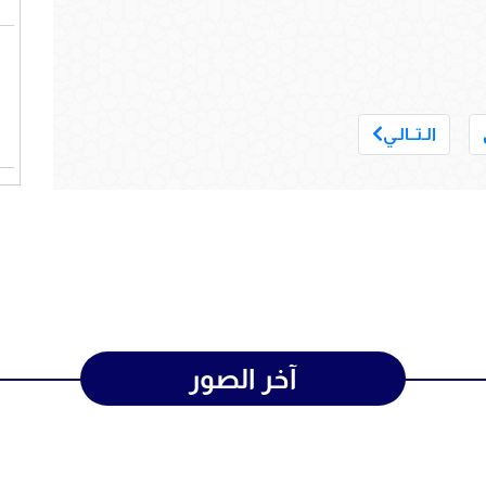
___
الـتــالـي
آخر الصور