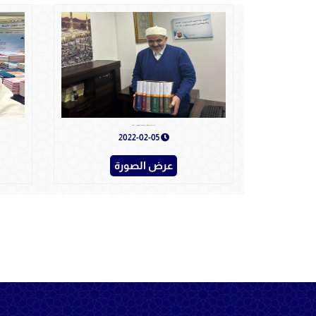
موسوعة نشأة الحضارة الإنسانية وقادتها العِظام لمؤلفها الدكتور علي محمد الصلابي
2022-02-05
عرض الصورة