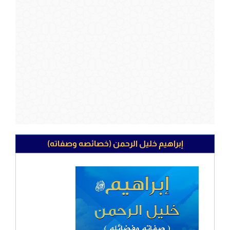
إبراهيم خليل الرحمن (خصائصه وصفاته)