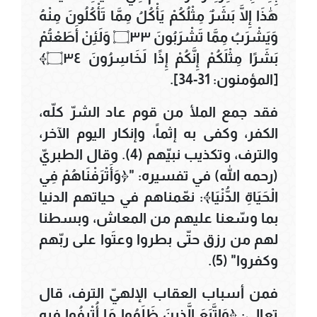
هَٰذَا إِلَّا بَشَرٌ مِثْلُكُمْ يَأْكُلُ مِمَّا تَأْكُلُونَ مِنْهُ
وَيَشْرَبُ مِمَّا تَشْرَبُونَ ۝٣٣ وَلَئِنْ أَطَعْتُمْ
بَشَرًا مِثْلَكُمْ إِنَّكُمْ إِذًا لَخَاسِرُونَ ۝٣٤﴾
[المؤمنون: 31-34].
فقد جمع الملأ من قوم عاد الشرّ كلّه،
الكفر، وكفى به إثماً، وإنكار اليوم الآخر،
والترف، وتكذيب نبيّهم (4). وقال الطبريّ
(رحمه الله) في تفسيره: "﴿وَأَتْرَفْنَاهُمْ فِي
الْحَيَاةِ الدُّنْيَا﴾: نعّمناهم في حياتهم الدنيا
بما وسّعنا عليهم من المعاش، وبسطنا
لهم من رزق حتّى بطروا وعتَوا على ربّهم
وكفروا" (5).
فمن أسباب العقاب الإلهيّ الترف، قال
تعالى: ﴿وَاتَّبَعَ الَّذِينَ ظَلَمُوا مَا أُتْرِفُوا فِيهِ