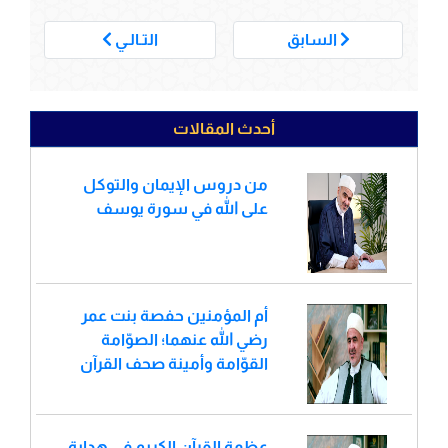
___
السابق
التـالـي
أحدث المقالات
من دروس الإيمان والتوكل
على الله في سورة يوسف
أم المؤمنين حفصة بنت عمر
رضي الله عنهما؛ الصوّامة
القوّامة وأمينة صحف القرآن
عظمة القرآن الكريم في هداية