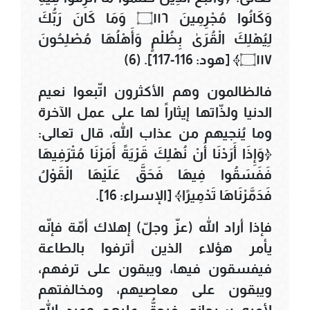
وَكَانُوا مُجْرِمِينَ ۝١١٦ وَمَا كَانَ رَبُّكَ
لِيُهْلِكَ الْقُرَىٰ بِظُلْمٍ وَأَهْلُهَا مُصْلِحُونَ
۝١١٧﴾ [هود: 116-117]. (6)
فالظالمون وهم الأكثرون اتّبعوا نعيم
الدنيا ولذّاتها إيثاراً لها على عمل الآخرة
وما يُنجيهم من عذاب الله، قال تعالى:
﴿وَإِذَا أَرَدْنَا أَنْ نُهْلِكَ قَرْيَةً أَمَرْنَا مُتْرَفِيهَا
فَفَسَقُوا فِيهَا فَحَقَّ عَلَيْهَا الْقَوْلُ
فَدَمَّرْنَاهَا تَدْمِيرًا﴾ [الإسراء: 16].
فإذا أراد الله (عزّ وجلّ) إهلاك أمّة فإنّه
يأمر هؤلاء الذين أترفوا بالطاعة
فيفسقون فيها، ويبقون على ترفهم،
ويبقون على معاصيهم، ومخالفتهم