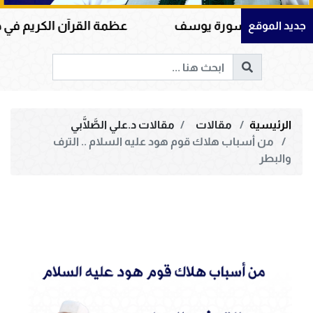
ورة يوسف
عظمة القرآن الكريم في هداية القلوب وإصل
جديد الموقع
الرئيسية
مقالات
مقالات د.علي الصَّلَّابي
من أسباب هلاك قوم هود عليه السلام .. الترف
والبطر