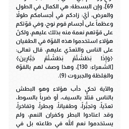
69]، وإن البسطة: هي الكمال في الطول
والعرض، أيّ: زادكم في أجسامكم طولاً
وعظماً على أجسام قوم نوح، وفي قوّتكم
على قوّتهم نعمة منه بذلك عليهم، ولكنّ
هؤلاء استخدموا هذه القوّة في الطغيان
على الناس والتعدّي عليهم، قال تعالى:
﴿وَإِذَا بَطَشْتُمْ بَطَشْتُمْ جَبَّارِينَ﴾
[الشعراء: 130]، وهذا وصف لهم بالقوّة
والغِلظة والجبروت (9).
والآية تحكي دأب هؤلاء وهو البطش
بالناس قتلاً بالسيف، أو ضرباً بالسوط،
تعدّياً، وتجبُّراً، وطغياناً، وبطراً، وتفاخراً،
وقد اعتادوا البطر وكفران النعم، ولم
يستخدموا نعم الله في طاعته بل في