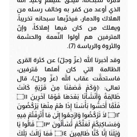
لأمره سبحانه، فيحقُّ عليهم وعيد الله
الذي أوعد من كفر به وخالف رسله من
الهلاك والدمار، فيخرِّبها سبحانه تخريباً،
ويهلك من كان فيها إهلاكاً، وإنّ
المترفين هم أولوا النِّعمة والحشمة
والثروة والرياسة (7).
وقد أخبرنا الله (عزّ وجلّ) عن كثرة القرى
الظالمة التي كان أهلها مُترفين،
فاستحقَّت عقاب الله (عزّ وجلّ)، قال
تعالى: ﴿وَكَمْ قَصَمْنَا مِنْ قَرْيَةٍ كَانَتْ
ظَالِمَةً وَأَنْشَأْنَا بَعْدَهَا قَوْمًا آخَرِينَ ۝١١
فَلَمَّا أَحَسُّوا بَأْسَنَا إِذَا هُمْ مِنْهَا يَرْكُضُونَ
۝١٢ لَا تَرْكُضُوا وَارْجِعُوا إِلَىٰ مَا أُتْرِفْتُمْ فِيهِ
وَمَسَاكِنِكُمْ لَعَلَّكُمْ تُسْأَلُونَ ۝١٣ قَالُوا يَا
وَيْلَنَا إِنَّا كُنَّا ظَالِمِينَ ۝١٤ فَمَا زَالَتْ تِلْكَ