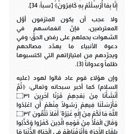
إِنَّا بِمَا أُرْسِلْتُمْ بِهِ كَافِرُونَ﴾ [سبأ: 34].
ولا عجب أن يكون المترَفون أوّل
المعترضين، فإنّ انغماسهم في
الشهوات يحملهم على رفض الحقّ؛ وفي
دعوة الأنبياء ما يهدّد مصالحهم
ويجرّدهم من امتيازاتهم التي اكتسبوها
ظلماً وعدواناً (3).
وإن هؤلاء قوم عاد قالوا لهود (عليه
السلام) كما أخبر سبحانه وتعالى: ﴿ثُمَّ
أَنْشَأْنَا مِنْ بَعْدِهِمْ قَرْنًا آخَرِينَ ۝٣١
فَأَرْسَلْنَا فِيهِمْ رَسُولًا مِنْهُمْ أَنِ اعْبُدُوا
اللَّهَ مَا لَكُمْ مِنْ إِلَٰهٍ غَيْرُهُ ۖ أَفَلَا تَتَّقُونَ ۝٣٢
وَقَالَ الْمَلَأُ مِنْ قَوْمِهِ الَّذِينَ كَفَرُوا وَكَذَّبُوا
بِلِقَاءِ الْآخِرَةِ وَأَتْرَفْنَاهُمْ فِي الْحَيَاةِ الدُّنْيَا مَا