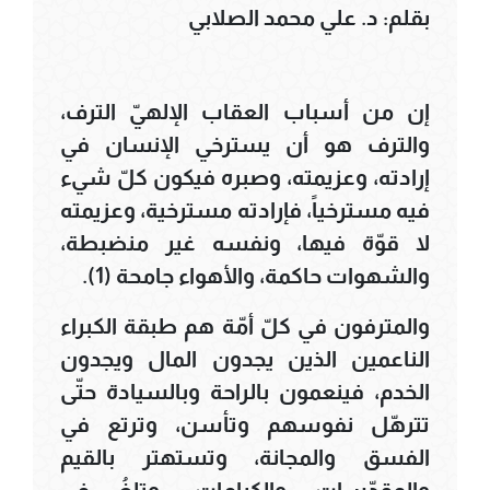
بقلم: د. علي محمد الصلابي
إن من أسباب العقاب الإلهيّ الترف،
والترف هو أن يسترخي الإنسان في
إرادته، وعزيمته، وصبره فيكون كلّ شيء
فيه مسترخياً، فإرادته مسترخية، وعزيمته
لا قوّة فيها، ونفسه غير منضبطة،
والشهوات حاكمة، والأهواء جامحة (1).
والمترفون في كلّ أمّة هم طبقة الكبراء
الناعمين الذين يجدون المال ويجدون
الخدم، فينعمون بالراحة وبالسيادة حتّى
تترهّل نفوسهم وتأسن، وترتع في
الفسق والمجانة، وتستهتر بالقيم