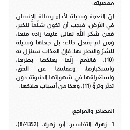
معصيته.
إنّ النعمة وسيلة لأداء رسالة الإنسان
في الأرض، فيجب أن تكون سُلِّماً للخير،
فمن شكر الله تعالى عليها زاده منها،
ومن لم يفعل ذلك؛ بل جعلها وسيلة
للشرّ والبطر بها، فإنّ العذاب سينزل به
(10). فالأمم إنّما يهلكها بطرها،
واستكبارها، وغفلتها عن الحقّ،
واستغراقها في شهواتها الدنيويّة دون
تدبّر وتروٍّ (11)، وهذا من أسباب هلاكها.
المصادر والمراجع:
1. زهرة التفاسير، أبو زهرة، (8/4352)،