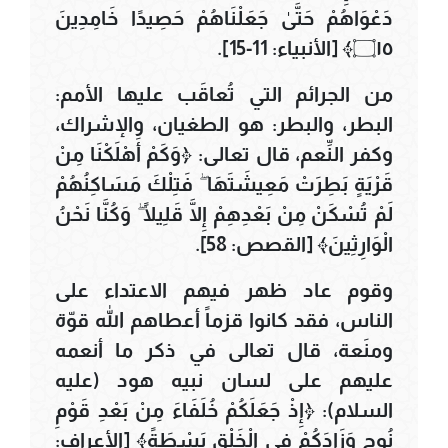
دَعْوَاهُمْ حَتَّىٰ جَعَلْنَاهُمْ حَصِيدًا خَامِدِينَ
۝١٥﴾ [الأنبياء: 11-15].
من الجرائم التي تُعاقَب عليها الأمم:
البطر، والبطر: هو الطغيان، والإشراك،
وكفر النِّعم، قال تعالى: ﴿وَكَمْ أَهْلَكْنَا مِنْ
قَرْيَةٍ بَطِرَتْ مَعِيشَتَهَا ۖ فَتِلْكَ مَسَاكِنُهُمْ
لَمْ تُسْكَنْ مِنْ بَعْدِهِمْ إِلَّا قَلِيلًا ۖ وَكُنَّا نَحْنُ
الْوَارِثِينَ﴾ [القصص: 58].
وقوم عاد ظهر فيهم الاعتداء على
الناس، فقد كانوا قزماً أعطاهم الله قوّة
ومنَعة، قال تعالى في ذكر ما أنعمه
عليهم على لسان نبيه هود (عليه
السلام): ﴿إِذْ جَعَلَكُمْ خُلَفَاءَ مِنْ بَعْدِ قَوْمِ
نُوحٍ وَزَادَكُمْ فِي الْخَلْقِ بَسْطَةً﴾ [الأعراف: