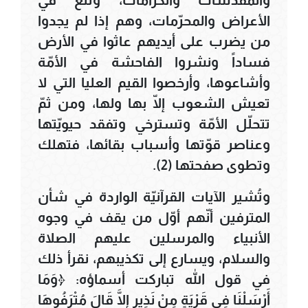
والمقدّسات والكرامات، وتلغُ في
الأعراض والمحرّمات، وهم إذا لم يجدوا
من يضرب على أيديهم عاثوا في الأرض
فساداً ونشروا الفاحشة في الأمّة
وأشاعوها، وأرخصوا القيم العليا التي لا
تعيش الشعوب إلّا بها ولها، ومن ثمّ
تتحلّل الأمّة وتسترخي وتفقد حيويّتها
وعناصر قوّتها وأسباب بقائها، فتهلك
وتطوى صفحتها (2).
وتُشير الآيات القرآنيّة الواردة في شأن
المترفين أنّهم أوّل من يقف في وجوه
الأنبياء والمرسلين عليهم الصلاة
والسلام، ويسارع إلى تكذيبهم، نقرأ ذلك
في قول الله تباركت أسماؤه: ﴿وَمَا
أَرْسَلْنَا فِي قَرْيَةٍ مِنْ نَذِيرٍ إِلَّا قَالَ مُتْرَفُوهَا