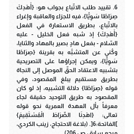
6. تقييد طلب الاتّباع بجواب هو: {أَهْدِكَ
صِرَاطًا سَوِيًّا}، فيه للجزاء والعاقبة وإغراء
بالاتّباع، بطريق الاستعارة في الفعل
{أَهْدِكَ} إذ شبه فعل الخليل - عليه
السّلام - بفعل هادٍ بصير بالمهاد والثنايا،
وكُني عن المتشبَّه به بقرينة {صِرَاطًا
سَوِيًّا}، ويمكن إجراؤها على التصريحية
بتشبيه الاعتقاد الحقّ الموصل إلى النجاة
بطريق مستقيم يبلغ المقصود، وفي
قوله {صِرَاطًا} دلالة التشبيه، إذ لو كان
المقصود به طريق التوحيد حقيقة لجاء
معرفاً بأل العهدة العمرية نحو قوله
تعالى: {اهْدِنَا الصِّرَاطَ الْمُسْتَقِيمَ}
]الفاتحة:6[. (بلاغة الاحتجاج، زينب الكردي،
مرجع سابق، ص 206)