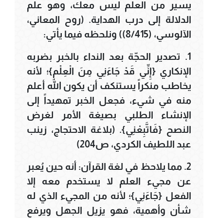
يسير من العلم ليس معك، وهو علم
الدلالة إلى درب الهداية. (روح المعاني،
الآلوسي، (8/415)) ونلحظه فيما يأتي:
1. تصدير الحجّة بعد النداء بالخبر بضربه
الإنكاري {إِنِّي قَدْ جَاءَنِي مِنَ الْعِلْمِ}؛ لأنه
يخاطب منكراً يستنكف أن يكون الله أعلم
منه في شيء، فجعل الخبر تمهيداً إلى
الإنشاء الطلبي بصيغة الأمر لغرض
النصح {فَاتَّبِعْنِي}. (بلاغة الاحتجاج، زينب
عبد اللطيف الكردي، ص204)
2. مما يلاحظ في لغة القرآن: أنه حين يُعبر
عن مجيء العلم لا يستخدم معه إلا
الفعل {جَاءَنِي}؛ لأنه من المجيء الذي له
شأن وأهمية، فهو يزيل الجهل ويرفع