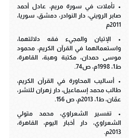
• تأملات في سورة مريم، عادل أحمد
صابر الرويني، دار النوادر، دمشق، سوريا،
2011م
• الإتيان والمجيء فقه دلالتهما،
واستعمالهما في القرآن الكريم، محمود
موسى حمدان، مكتبة وهبة، القاهرة،
ط1، 1998م، ص74.
• أساليب المحاورة في القرآن الكريم،
طالب محمد إسماعيل، دار زهران للنشر،
عمّان، ط1، 2013م، ص 156.
• تفسير الشعراوي، محمد متولي
الشعراوي، دار أخبار اليوم، القاهرة،
2013م.