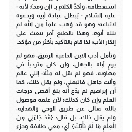
استعطافه، وأكدَّ الكلام بـ (إن وقد)؛ لأنه -
عليه السّلام - يُبطل عبادة أبيه ويدعوه
لاتباعه؛ وهو قد وُهب علماً من الله لم
ينله أبوه، وهذا بالطبع أمر يبعث على
إنكار الأب؛ لذا قام بالتأكيد بأكثر من مؤكد.
وتأمل أدب الابن الداعية الرفيق، فهو لم
يرمِ أباه بالجهل، وإن كان متردياً في
مهاويه، فهو لم يقل له مثلاً: إنني عالم
وأنت جاهل فاتبعني، ولم يقل ذلك، كما
أن إبراهيم لم يدّع أنه بلغ أقصى درجات
العلم وإن كان كذلك؛ لأن علمه موصول
بالله تعالى عن طريق الوحي والهداية،
ولم يقل ذلك، بل قال: {قَدْ جَاءَنِي مِنَ
الْعِلْمِ مَا لَمْ يَأْتِكَ} أي: معي طائفة وجزء