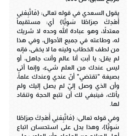
يقول السعدي في قوله تعالى: {فَاتَّبِعْنِي
أَهْدِكَ صِرَاطًا سَوِيًّا} أي: مستقيماً
معتدلاً، وهو عبادة الله وحده لا شريك
له، وطاعته في جميع الأحوال، وفي هذا
من لطف الخطاب ولينه ما لا يخفى، فإنه
لم يقل: يا أبتِ أنا عالم وأنت جاهل، أو
ليس عندك من العلم شيء، وإنما أتى
بصيغة "تقتضي" أنّ عندي وعندك علماً،
وأن الذي وصل إليّ لم يصل إليك ولم
يأتك، فينبغي لك أن تتبع الحجة وتنقاد
لها.
وفي قوله تعالى: {فَاتَّبِعْنِي أَهْدِكَ صِرَاطًا
سَوِيًّا}، وهذا يدل على استحسان اتباع