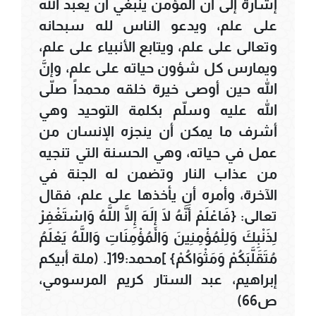
إشارة إلى أن المؤمن ينبغي أن يعبد الله
على علم، ويدعو الناس لله سبحانه
وتعالى على علم، ويتابع الأنبياء على علم،
ويمارس كل شؤون حياته على علم، وإنَّ
الله حين أوصى خيرة خلقه محمداً صلّى
الله عليه وسلّم بكلمة التوحيد وهي
أشرف ما يمكن أن ينجزه الإنسان من
عمل في حياته، وهي الحسنة التي تنجيه
من عذاب النار وتضمن له الجنة في
الآخرة، وأمره أن يأخذها على علم، فقال
تعالى: {فَاعْلَمْ أَنَّهُ لَا إِلَهَ إِلَّا اللَّهُ وَاسْتَغْفِرْ
لِذَنْبِكَ وَلِلْمُؤْمِنِينَ وَالْمُؤْمِنَاتِ وَاللَّهُ يَعْلَمُ
مُتَقَلَّبَكُمْ وَمَثْوَاكُمْ} ]محمد:19[. (ملة أبيكم
إبراهيم، عبد الستار كريم المرسومي،
ص66)