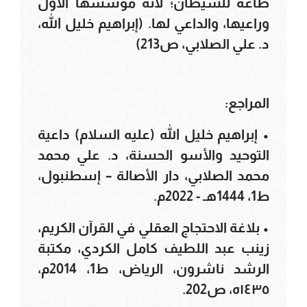
طاعةً للشيطان؛ لأنَّه مؤسسها الأول
وراعيها، والداعي لها. (إبراهيم خليل الله،
د. علي الصلابي، ص213)
المراجع:
• إبراهيم خليل الله (عليه السلام) داعية
التوحيد والأسو الحسنة، د. علي محمد
محمد الصلابي، دار الأصالة – إسطنبول،
ط1، 1444هـ - 2022م.
• بلاغة الاحتجاج العقلي في القرآن الكريم،
زينب عبد اللطيف كامل الكردي، مكتبة
الرشد ناشرون، الرياض، ط1، 2014م،
١٤٣٥ه، ص202.