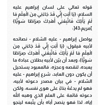
قوله تعالى على لسان إبراهيم عليه
السلام: {يَا أَبَتِ إِنِّي قَدْ جَاءَنِي مِنَ الْعِلْمِ مَا
لَمْ يَأْتِكَ فَاتَّبِعْنِي أَهْدِكَ صِرَاطًا سَوِيًّا}
]مريم:43[:
يواصل إبراهيم - عليه السّلام - نصائحه
لأبيه فيقول: {يَا أَبَتِ إِنِّي قَدْ جَاءَنِي مِنَ
الْعِلْمِ مَا لَمْ يَأْتِكَ فَاتَّبِعْنِي أَهْدِكَ صِرَاطًا
سَوِيًّا}، وبعد أن بيّن لأبيه بطلان عبادة ما
يعبده، لنقصه وعجزه، فالمعبود يستحيل
أن يكون دون العابد، شرع إبراهيم - عليه
السّلام - في بيان مصدر دعوته لأبيه،
فهو لم يدعُهُ بناءً على هوى نفسه، ولكن
دعوته قائمة على العلم الذي وهبه الله
إياه، لذا فهو ينصح أباه بأن يتّبعه لينجو