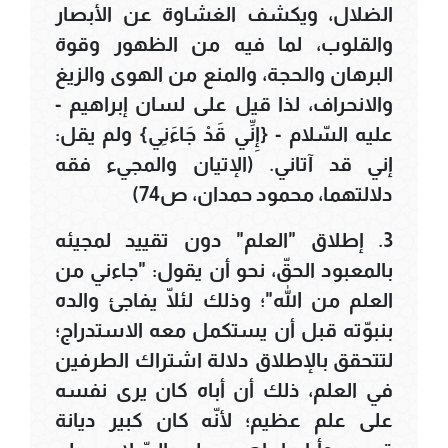
الضلال، ويكشف الغشاوة عن الأبصار
والقلوب، لما فيه من الظهور وقوة
البرهان والحجة، والمنع من الهوى والزيغ
والانحراف، لذا قيل على لسان إبراهيم -
عليه السّلام - {إِنِّي قَدْ جَاءَنِي} ولم يقل:
إني قد آتاني. (الإتيان والمجيء فقه
دلالتهما، محمود حمدان، ص74)
3. إطلاق "العلم" دون تقييد لمجيئه
بالمعبود الحقّ، نحو أن يقول: "جاءني من
العلم من الله"؛ وذلك لئلّا يفاجئ والده
بنبوّته قبل أن يستكمل معه الاستدراج؛
لتتحقق بالإطلاق دلالة اشتراك الطرفين
في العلم، ذلك أن أباه كان يرى نفسه
على علم عظيم؛ لأنّه كان كبير ديانة