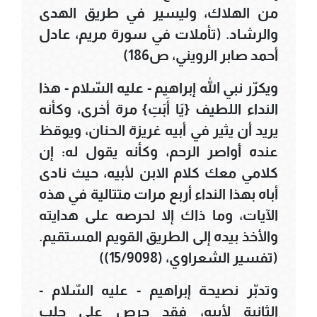
من الهلاك، وليسير في طريق الهدى
والرشاد. (تأملات في سورة مريم، عادل
أحمد صابر الرويني، ص186)
ويكرّر نبي الله إبراهيم - عليه السّلام - هذا
النداء اللطيف {يَا أَبَتِ} مرة أخرى، وكأنه
يريد أن يثير في أبيه غريزة الحنان، ويوقظ
عنده أواصر الرحم، وكأنه يقول له: إن
كلامي معك كلام الابن لأبيه، حيث نادى
أباه بهذا النداء أربع مرات متتالية في هذه
الآيات، وما ذاك إلا لحرصه على هدايته
والأخذ بيده إلى الطريق القويم المستقيم.
(تفسير الشعراوي، (15/9098))
وتدبّر نصيحة إبراهيم - عليه السّلام -
الثانية لأبيه، فقد حرص على جلب