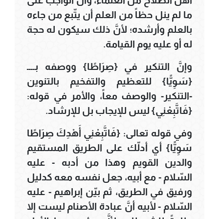
أهل الصلاح من العلماء، وأن الواجب على
ما لم ينل حظاً من العلم أن يتّبع من جاءه
بالعلم وأرشده؛ لأنَّ ذلك سيكون له حجة
له أو عليه يوم القيامة.
وإنَّ التنكير في {صِرَاطًا} ووصفه بــــ
{سَوِيًّا} للتعظيم والتفخيم بالتنوين
-التنكير- والوصف معاً، والأمر في قوله:
{فَاتَّبِعْنِي} ليس للإيجاب بل للإرشاد.
وفي قوله تعالى: {فَاتَّبِعْنِي أَهْدِكَ صِرَاطًا
سَوِيًّا} أي أدلّك على الطريق المستقيم
والدين القويم وهذا من أدبه - عليه
السّلام - مع أبيه، جعل نفسه معه كدليل
ورفيق في الطريق، ثم بيّن إبراهيم - عليه
السّلام - لأبيه أنَّ عبادة الأصنام ليست إلا