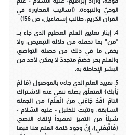
قومه، وأراد إبراهيم- عليه السّلام - علم
الوحيّ والنبوءة. (أساليب المحاورة في
القرآن الكريم، طالب إسماعيل، ص 156)
4. إيثار تعليق العلم العظيم الذي جاء بــ
"من" بما تحمله من دلالة التبعيض، ولا
يخفى ما في ذلك من خصلة التواضع،
والعلم بحر خضمّ متجددّ لا يمكن لأحد من
البشر الإحاطة به.
5. تقييد العلم الذي جاءه بالموصول {مَا لَمْ
يَأْتِكَ} المتعلّق بصلة تنفي عنه الاشتراك
التامّ (قَدْ جَاءَنِي مِنَ الْعِلْمِ) من الجملة
السابقة، وتثبت للخليل - عليه السّلام -
شيئاً من التميز تمهيداً لإلقاء النصح:
{فَاتَّبِعْنِي}، إنَّ وجود كلمة العلم هنا فيها