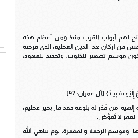
فتح لهم أبواب القرب منه! ومن أعظم هذه
امس من أركان هذا الدين العظيم، الذي فرضه
ليكون موسم تطهير للذنوب، وتجديد للعهود،
َ إِلَيْهِ سَبِيلًا﴾ [آل عمران: 97]
هية، من قُدّر له بلوغه فقد فاز بخير عظيم،
مر لا تُعوَّض.
ا، وموسم الرحمة والمغفرة، يوم يباهي الله