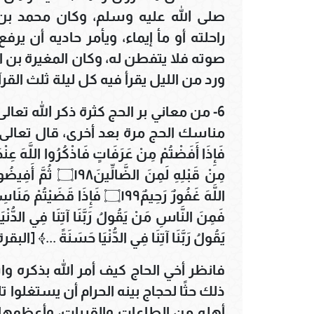
صلى الله عليه وسلم، وكان محمد بن
راحلته أو مأ إيماء، ويأمر حاديه أن 
صوته فلا يتفطن له، وكان المغيرة بن ا
ورد من الليل يقرأ فيه كل ليلة ثلث القرآ
6- من معاني بر الحج كثرة ذكر الله تعال
مناسك الحج مرة بعد أخرى، قال تعالى: ﴿لَيْسَ عَل
فَإِذَا أَفَضْتُمْ مِنْ عَرَفَاتٍ فَاذْكُرُوا اللَّهَ عِنْدَ
مِنْ قَبْلِهِ لَمِنَ 
اللَّهَ غَفُورٌ رَحِيمٌ۝١٩٩ فَإِذَا 
يَقُولُ رَبَّنَا آتِنَا فِي الدُّنْيَا حَسَنَةً ...﴾ [البقرة: 198-03
فانظر أخي الحاج كيف أمر الله بذكره و
ذلك حثًا لحجاج بينه الحرام أن يستغلوا 
أهله من الطاعات والقربات، وأعظمها