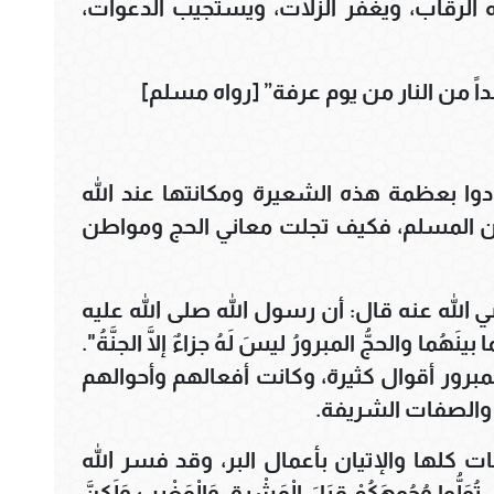
 الرقاب، ويغفر الزلات، ويستجيب الدعوات،
داً من النار من يوم عرفة” [رواه مسلم]
 بعظمة هذه الشعيرة ومكانتها عند الله
ن المسلم، فكيف تجلت معاني الحج ومواطن
 الله عنه قال: أن رسول الله صلى الله عليه
نَهُما والحجُّ المبرورُ ليسَ لَهُ جزاءٌ إلَّا الجنَّةُ".
مبرور أقوال كثيرة، وكانت أفعالهم وأحوالهم
، والصفات الشريفة.
ت كلها والإتيان بأعمال البر، وقد فسر الله
ُّوا وُجُوهَكُمْ قِبَلَ الْمَشْرِقِ وَالْمَغْرِبِ وَلَكِنَّ