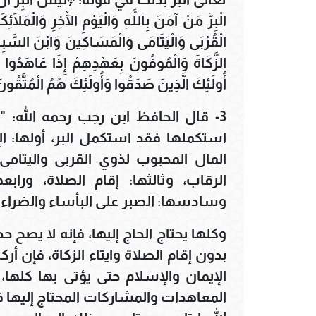
الْبِرَّ مَنْ آمَنَ بِاللَّهِ وَالْيَوْمِ الْآخِرِ وَالْمَلَا
الْقُرْبَى وَالْيَتَامَى وَالْمَسَاكِينَ وَابْنَ السَّبِ
الزَّكَاةَ وَالْمُوفُونَ بِعَهْدِهِمْ إِذَا عَاهَدُوا و
أُولَئِكَ الَّذِينَ صَدَقُوا وَأُولَئِكَ هُمُ الْمُتَّقُونَ۝١٧٧﴾ [البقرة: 177]
3- قال الحافظ ابن رجب رحمه الله: "
استكملها فقد استكمل البر، أولها: الإ
المال المحبوب لذوي القربى واليتام
الرقاب، وثالثها: إقام الصلاة، ورابعه
وسادسها: الصبر على البأساء والضراء 
وكلها يحتاج الحاج إليها، فإنه لا يصح ح
بدون إقام الصلاة وايتاء الزكاة، فإن 
الإيمان والإسلام حتى يؤتى بها كلها،
المعاهدات والمشاركات المحتاج إليها ف