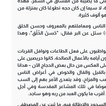
ر على ما يصيبه من المشاق في السفر، فهذه
، لا سيما إن كان حجه تطوعًا كان بمنزلة من
 ألوف كثيرة.
ى الناس ومعاملتهم بالمعروف وحسن الخلق
ئل عن البر فقال: "حُسنُ الخُلُقِ"، وهذا
 يواظبون على فعل الطاعات ونوافل القربات
يامه بالأعمال الصالحة، كانوا حريصين على
ر، على العكس من حال بعض الحجاج الآن – هدانا
 بالقيل والقال والخوض في أعراض الناس
لعب والمزاح، وقد يتعدى الأمر بهم إلى السب
صوصًا في تلك المشاعر المقدسة وفي أجل
أقرب ما يكون العبد من ربه وهو ساجد.
 السجود والإطالة فيه، ما ثبت عن المصطفى