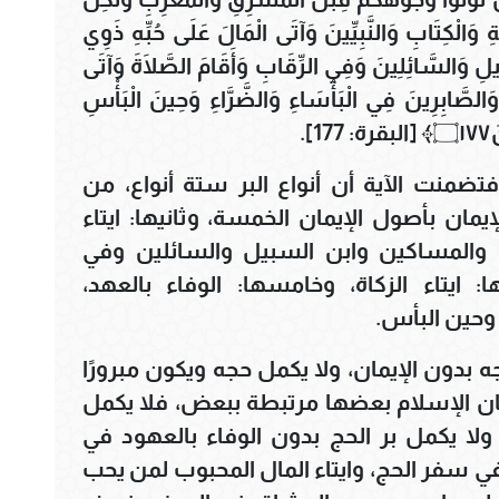
ئِكَةِ وَالْكِتَابِ وَالنَّبِيِّينَ وَآتَى الْمَالَ عَلَى حُبِّهِ ذَوِي
يلِ وَالسَّائِلِينَ وَفِي الرِّقَابِ وَأَقَامَ الصَّلَاةَ وَآتَى
َالصَّابِرِينَ فِي الْبَأْسَاءِ وَالضَّرَّاءِ وَحِينَ الْبَأْسِ
.
فتضمنت الآية أن أنواع البر ستة أنواع، من
يمان بأصول الإيمان الخمسة، وثانيها: ايتاء
ى والمساكين وابن السبيل والسائلين وفي
ا: ايتاء الزكاة، وخامسها: الوفاء بالعهد،
وحين البأس.
جه بدون الإيمان، ولا يكمل حجه ويكون مبرورًا
أركان الإسلام بعضها مرتبطة ببعض، فلا يكمل
 ولا يكمل بر الحج بدون الوفاء بالعهود في
ي سفر الحج، وايتاء المال المحبوب لمن يحب