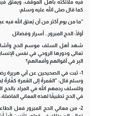
فيه ملائكته بأهل الموقف، ويعتق فيه
كما قال صلى الله عليه وسلم:
“ما من يوم أكثر من أن يُعتق الله فيه عب
أولًا: الحج المبرور.. أسرار وفضائل
شهد أهل السلف موسم الحج وأشادوا
تعالى ودورها الروحي في نفس الإنسا
البِر في أقوالهم وأفعالهم؟
1- ثبت في الصحيحين عن أبي هريرة رضي
وسلم قال: "العُمرةُ إلى العُمرةِ كفَّارةٌ لِما بي
وللسلف رحمهم الله في المراد بالحج ال
في الحج تطبيقًا لهذه المعاني الفاضلة
2- من معاني الحج المبرور فعل الطاعا
تعالى البر بذلك في قوله: ﴿لَيْسَ الْبِرَّ أَنْ تُوَل