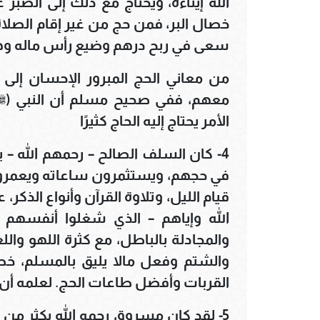
الله إيتاءه، ويحتاج مع ذلك إلى الصب
خصال البر، فمن حج من غير إقام الصلاة
سعى في ربح درهم وضيع رأس ماله وهو
من معاني الحج المبرور الإحسان إل
معهم، ففي صحيح مسلم أن النبي (ﷺ) س
الأمر يحتاج إليه الحاج كثيرًا
4- كان السلف الصالح – رحمهم الله –
في حجهم، ويستثمرون ساعاته ويعمرون أ
قيام الليل، وتلاوة القرآن وأنواع الذك
الله وإياهم – الذي شغلوا أنفسهم
والمجادلة بالباطل، مع كثرة اللهو وال
والشتم وفعل مالا يليق بالمسلم، خ
القربات وأفضل طاعات الحج. لعلمه أن 
5- لقد كان مسروق رحمه الله يكثر من