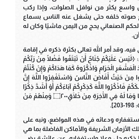
 واسع يكثر من نوافل الصلوات، وإذا ركب
يرفع صوته خلفه حتى يشغل عنه الناس بسماع
لحكم الصنعاني يحج من اليمن ماشيًا وكان له
ن.
ى فيه، وقد أمر الله تعالى بكثرة ذكره في إقامة
َيْكُمْ جُنَاحٌ أَنْ تَبْتَغُوا فَضْلًا مِنْ رَبِّكُمْ
 الْمَشْعَرِ الْحَرَامِ وَاذْكُرُوهُ كَمَا هَدَاكُمْ وَإِنْ كُنْتُمْ
الضَّالِّينَ۝١٩٨ ثُمَّ أَفِيضُوا مِنْ حَيْثُ أَفَاضَ النَّاسُ وَاسْتَغْفِرُوا اللَّهَ إِنَّ
قَضَيْتُمْ مَنَاسِكَكُمْ فَاذْكُرُوا اللَّهَ كَذِكْرِكُمْ آبَاءَكُمْ أَوْ أَشَدَّ ذِكْرًا
فَمِنَ النَّاسِ مَنْ يَقُولُ رَبَّنَا آتِنَا فِي الدُّنْيَا وَمَا لَهُ فِي الْآخِرَةِ مِنْ خَلَاقٍ۝٢٠٠ وَمِنْهُمْ مَنْ
2].
استغفاره ودعائه في هذه المواضع، ونبه على
تلك الأزمان الشريفة والأماكن الفاضلة بما هي
 ذكره جل وعلا واستغفاره، عن عائشة رضي