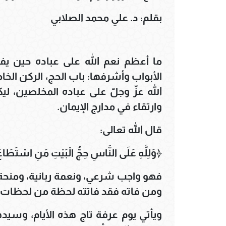
بقلم: د. علي محمد الصلابي
ما أعظم نعم الله على عباده حين ي
الأبواب وأشرفها: باب الحج، الركن الخ
الله عزّ وجلّ على عباده المخلصين، 
وارتقاء في مدارج الإيمان.
قال الله تعالى:
﴿وَلِلَّهِ عَلَى النَّاسِ حِجُّ الْبَيْتِ مَنِ اسْتَطَاع
فهو واجب شرعي، ونعمة ربانية، ومنحة إل
ومن فاته فقد فاتته لحظة من لحظات الع
ويأتي يوم عرفة تاج هذه الأيام، وسيده