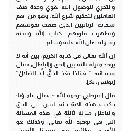
والتحري للوصول إليه يقوي وحدة صف
العاملين لتحكيم شرع الله, وهو من أهم
سمات الربانيين الذين صفت نفوسهم
وتطهرت قلوبهم بكتاب الله وسنة
رسوله صلى الله عليه وسلم.
إن الله تعالى في كتابه الكريم، بين أنه لا
يوجد منزلة ثالثة بين الحق والباطل, فقال
سبحانه: " فَمَاذَا بَعْدَ الْحَقِّ إِلاَّ الضَّلاَلُ"
[يونس: 32].
قال القرطبي -رحمه الله -: «قال علماؤنا:
حكمت هذه الآية بأنه ليس بين الحق
والباطل منزلة ثالثة في هذه المسألة
التي هي توحيد الله تعالى، وكذلك هو
الأمر في نظائرها، وهي مسائل الأصول