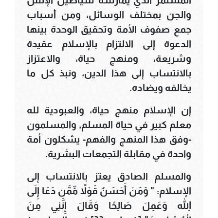
والجن بمختلف الوسائل، ومن أسباب
جمع صفوف الأمة وتحقيق الوحدة بينها
الدعوة إلى الالتزام بالإسلام عقيدة
وشريعة، ومنهج حياة، والاعتزاز
بالانتساب إلى هذا الدين، ونبذ كل ما
يخالفه ويضاده.
إن الإسلام منهج حياة، والعبودية لله
معلم كبير في حياة المسلم, والمسلمون
-وفق هذا المنهج والفهم- يشكلون أمة
واحدة في مقابلة التجمعات البشرية.
والمسلم الصادق يعتز بالانتساب إلى
الإسلام: " وَمَنْ أَحْسَنُ قَوْلاً مِّمَّن دَعَا إِلَى
اللهِ وَعَمِلَ صَالِحًا وَقَالَ إِنَّنِي مِنَ