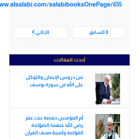
www.alsalabi.com/salabibooksOnePage/655
___
السابق
التـالـي
أحدث المقالات
من دروس الإيمان والتوكل
على الله في سورة يوسف
أم المؤمنين حفصة بنت عمر
رضي الله عنهما؛ الصوّامة
القوّامة وأمينة صحف القرآن