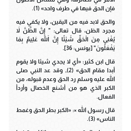
فإن الحق فيها في طرف واحد» (1).
والحق لابد فيه من اليقين، ولا يكفي فيه
مجرد الظن، قال تعالى: " إِنَّ الظَّنَّ لاَ
يُغْنِي مِنَ الْحَقِّ شَيْئًا إِنَّ اللهَ عَلِيمٌ بِمَا
يَفْعَلُونَ" [يونس: 36].
قال ابن كثير: «أي لا يجدي شيئا ولا يقوم
أبدا مقام الحق» (2), وقد عد النبي صلى
الله عليه وسلم رد الحق وعدم قبوله، من
الكبر الذي هو من أشنع الخصال وأردأ
الفعال.
قال رسول الله ×: «الكبر بطر الحق وغمط
الناس» (3).