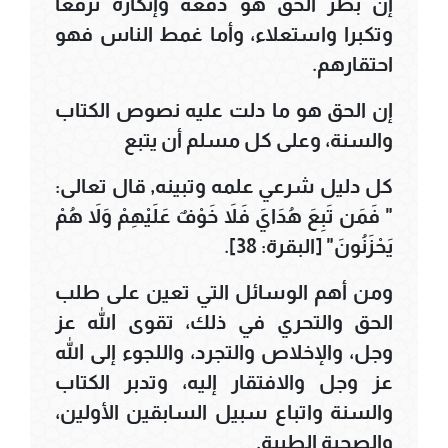
إن بطر الحق هو دفعه وإنكاره ترفعا
وتكبرا واستعلاء، وأما غمط الناس فهو
احتقارهم.
إن الحق هو ما دلت عليه نصوص الكتاب
والسنة، وعلى كل مسلم أن يتبع
كل دليل شرعي علمه وتبينه, قال تعالى:
" فَمَن تَبِعَ هُدَايَ فَلاَ خَوْفٌ عَلَيْهِمْ وَلاَ هُمْ
يَحْزَنُونَ" [البقرة: 38].
ومن أهم الوسائل التي تعين على طلب
الحق والتحري في ذلك، تقوى الله عز
وجل، والإخلاص والتجرد، واللجوء إلى الله
عز وجل والافتقار إليه، وتدبر الكتاب
والسنة واتباع سبيل السابقين الأولين،
والصحبة الطيبة.