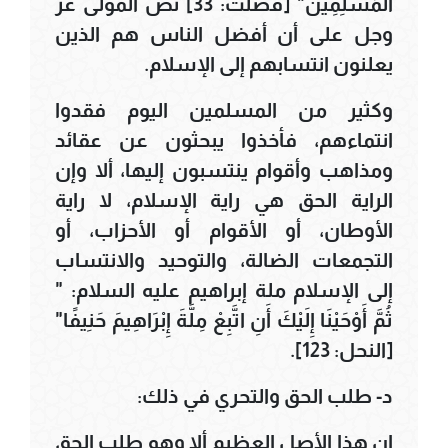
الْمُسْلِمِينَ" [فصلت: 33] نص المولى عز
وجل على أن أفضل الناس هم الذين
يعلنون انتسابهم إلى الإسلام.
وكثير من المسلمين اليوم فقدوا
انتماءهم، فأخذوا يبحثون عن عقائد
ومذاهب وأقوام ينتسبون إليها، ألا وإن
الراية الحق هي راية الإسلام، لا راية
الأوطان، أو الأقوام أو الأحزاب، أو
التجمعات الضالة، والتوحيد والانتساب
إلى الإسلام ملة إبراهيم عليه السلام: "
ثُمَّ أَوْحَيْنَا إِلَيْكَ أَنِ اتَّبِعْ مِلَّةَ إِبْرَاهِيمَ حَنِيفًا"
[النحل: 123].
د- طلب الحق والتحري في ذلك:
إن هذا الأصل العظيم ألا وهو طلب الحق