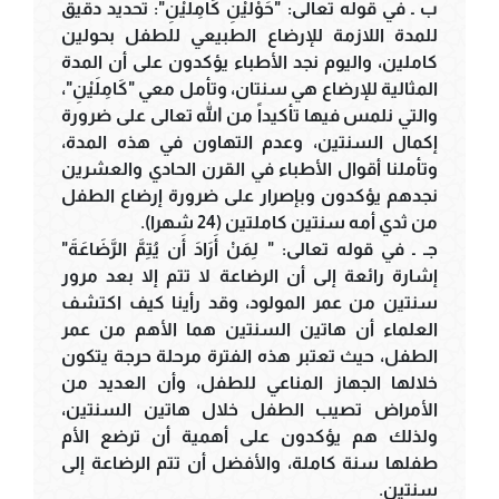
ب ـ في قوله تعالى: "حَوْلَيْنِ كَامِلَيْنِ": تحديد دقيق
للمدة اللازمة للإرضاع الطبيعي للطفل بحولين
كاملين، واليوم نجد الأطباء يؤكدون على أن المدة
المثالية للإرضاع هي سنتان، وتأمل معي "كَامِلَيْنِ"،
والتي نلمس فيها تأكيداً من الله تعالى على ضرورة
إكمال السنتين، وعدم التهاون في هذه المدة،
وتأملنا أقوال الأطباء في القرن الحادي والعشرين
نجدهم يؤكدون وبإصرار على ضرورة إرضاع الطفل
من ثدي أمه سنتين كاملتين (24 شهرا).
جـ ـ في قوله تعالى: " لِمَنْ أَرَادَ أَن يُتِمَّ الرَّضَاعَةَ"
إشارة رائعة إلى أن الرضاعة لا تتم إلا بعد مرور
سنتين من عمر المولود، وقد رأينا كيف اكتشف
العلماء أن هاتين السنتين هما الأهم من عمر
الطفل، حيث تعتبر هذه الفترة مرحلة حرجة يتكون
خلالها الجهاز المناعي للطفل، وأن العديد من
الأمراض تصيب الطفل خلال هاتين السنتين،
ولذلك هم يؤكدون على أهمية أن ترضع الأم
طفلها سنة كاملة، والأفضل أن تتم الرضاعة إلى
سنتين.