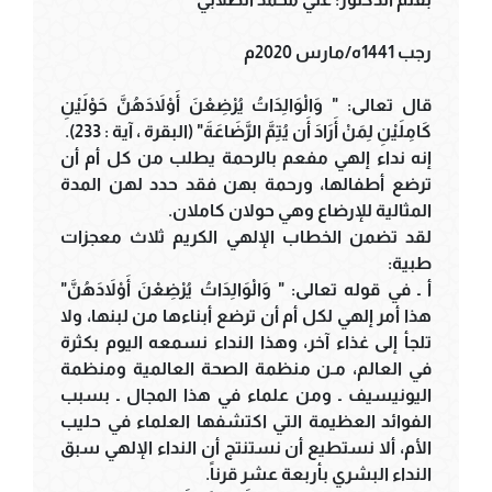
رجب 1441ه/مارس 2020م
قال تعالى: " وَالْوَالِدَاتُ يُرْضِعْنَ أَوْلاَدَهُنَّ حَوْلَيْنِ
كَامِلَيْنِ لِمَنْ أَرَادَ أَن يُتِمَّ الرَّضَاعَةَ" (البقرة ، آية : 233).
إنه نداء إلهي مفعم بالرحمة يطلب من كل أم أن
ترضع أطفالها، ورحمة بهن فقد حدد لهن المدة
المثالية للإرضاع وهي حولان كاملان.
لقد تضمن الخطاب الإلهي الكريم ثلاث معجزات
طبية:
أ ـ في قوله تعالى: " وَالْوَالِدَاتُ يُرْضِعْنَ أَوْلاَدَهُنَّ"
هذا أمر إلهي لكل أم أن ترضع أبناءها من لبنها، ولا
تلجأ إلى غذاء آخر، وهذا النداء نسمعه اليوم بكثرة
في العالم، مـن منظمة الصحة العالمية ومنظمة
اليونيسيف ـ ومن علماء في هذا المجال ـ بسبب
الفوائد العظيمة التي اكتشفها العلماء في حليب
الأم، ألا نستطيع أن نستنتج أن النداء الإلهي سبق
النداء البشري بأربعة عشر قرناً.